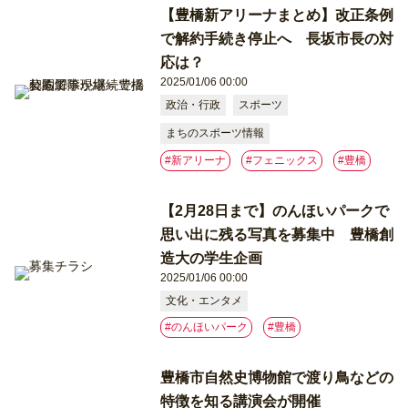
【豊橋新アリーナまとめ】改正条例
で解約手続き停止へ 長坂市長の対
応は？
2025/01/06 00:00
政治・行政
スポーツ
まちのスポーツ情報
#新アリーナ
#フェニックス
#豊橋
【2月28日まで】のんほいパークで
思い出に残る写真を募集中 豊橋創
造大の学生企画
2025/01/06 00:00
文化・エンタメ
#のんほいパーク
#豊橋
豊橋市自然史博物館で渡り鳥などの
特徴を知る講演会が開催