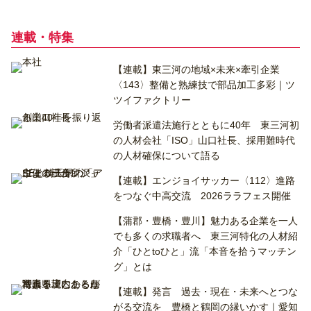
連載・特集
【連載】東三河の地域×未来×牽引企業
〈143〉整備と熟練技で部品加工多彩｜ツ
ツイファクトリー
労働者派遣法施行とともに40年 東三河初
の人材会社「ISO」山口社長、採用難時代
の人材確保について語る
【連載】エンジョイサッカー〈112〉進路
をつなぐ中高交流 2026ララフェス開催
【蒲郡・豊橋・豊川】魅力ある企業を一人
でも多くの求職者へ 東三河特化の人材紹
介「ひとtoひと」流「本音を拾うマッチン
グ」とは
【連載】発言 過去・現在・未来へとつな
がる交流を 豊橋と鶴岡の縁いかす｜愛知