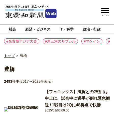
メニュー
社会
経済・ビジネス
IT・科学
政治・行政
ス
#名古屋アジア大会
#東三河のサブカル
#マケイン
#
トップ
豊橋
>
豊橋
2493
件中(2017〜2028件表示）
【フェニックス】滋賀との2戦目は
中止に、試合中に選手が倒れ緊急搬
送 / 1戦目は2Qに48得点で快勝
2025/01/06 00:00