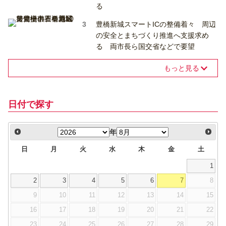
る
豊橋新城スマートICの整備着々 周辺
の安全とまちづくり推進へ支援求め
る 両市長ら国交省などで要望
もっと見る
日付で探す
年
日
月
火
水
木
金
土
1
2
3
4
5
6
7
8
9
10
11
12
13
14
15
16
17
18
19
20
21
22
23
24
25
26
27
28
29