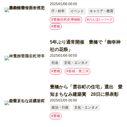
2025/01/06 00:00
IT・科学
イベント
キャリア・教育
#豊橋自然史博物館
#のんほいパーク
#豊橋
5年ぶり通常開催 豊橋で「御幸神
社の花祭」
2025/01/06 00:00
社会
文化・エンタメ
#豊橋
#新城・奥三河
豊橋から「雲谷町の住宅」選出 愛
知まちなみ建築賞 28日に県表彰
2025/01/05 00:00
政治・行政
文化・エンタメ
#豊橋