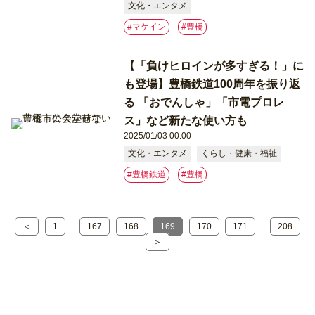
文化・エンタメ
#マケイン
#豊橋
【「負けヒロインが多すぎる！」に
も登場】豊橋鉄道100周年を振り返
る 「おでんしゃ」「市電プロレ
ス」など新たな使い方も
2025/01/03 00:00
文化・エンタメ
くらし・健康・福祉
#豊橋鉄道
#豊橋
..
..
＜
1
167
168
169
170
171
208
＞