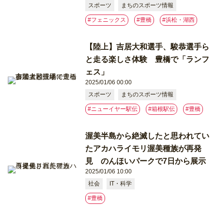
スポーツ
まちのスポーツ情報
#フェニックス
#豊橋
#浜松・湖西
【陸上】吉居大和選手、駿恭選手ら
と走る楽しさ体験 豊橋で「ランフ
ェス」
2025/01/06 00:00
スポーツ
まちのスポーツ情報
#ニューイヤー駅伝
#箱根駅伝
#豊橋
渥美半島から絶滅したと思われてい
たアカハライモリ渥美種族が再発
見 のんほいパークで7日から展示
2025/01/06 10:00
社会
IT・科学
#豊橋