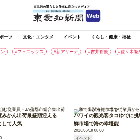
ポーツ
文化・エンタメ
イベント
くらし・健康・福祉
イン
#フェニックス
#新アリーナ
#吉井裕鷹
#佐々木隆
室みかん出荷最盛期迎える
ハワイの観光客タコゆでに挑
として人気
鮮市場で海の幸堪能
2026/06/18 00:00
0
イベント