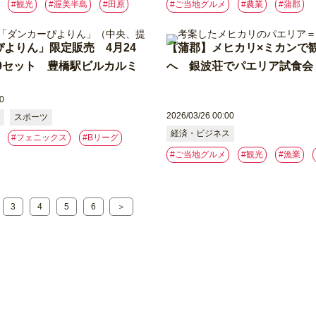
#観光
#渥美半島
#⽥原
#ご当地グルメ
#農業
#蒲郡
よりん」限定販売 4月24
【蒲郡】メヒカリ×ミカンで
60セット 豊橋駅ビルカルミ
へ 銀波荘でパエリア試食会
0
2026/03/26 00:00
スポーツ
経済・ビジネス
#フェニックス
#Bリーグ
#ご当地グルメ
#観光
#漁業
3
4
5
6
＞