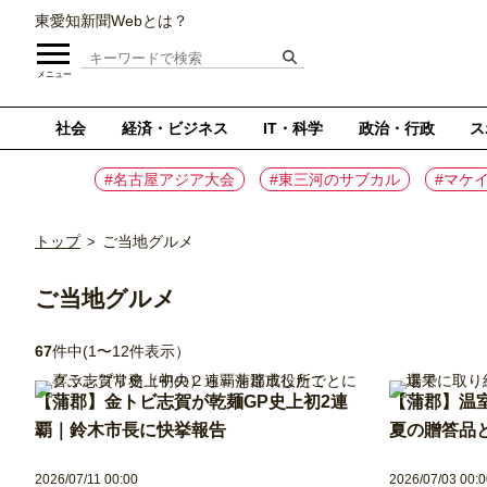
東愛知新聞Webとは？
メニュー
社会
経済・ビジネス
IT・科学
政治・行政
ス
#名古屋アジア大会
#東三河のサブカル
#マケ
トップ
ご当地グルメ
>
ご当地グルメ
67
件中(1〜12件表示）
【蒲郡】金トビ志賀が乾麺GP史上初2連
【蒲郡】温
覇｜鈴木市長に快挙報告
夏の贈答品
2026/07/11 00:00
2026/07/03 00:0