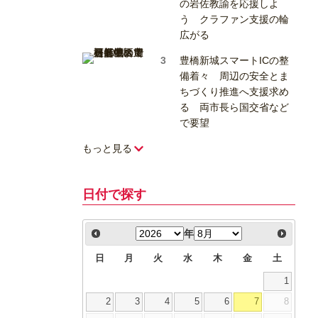
の岩佐教諭を応援しよ
う クラファン支援の輪
広がる
豊橋新城スマートICの整
備着々 周辺の安全とま
ちづくり推進へ支援求め
る 両市長ら国交省など
で要望
もっと見る
日付で探す
年
日
月
火
水
木
金
土
1
2
3
4
5
6
7
8