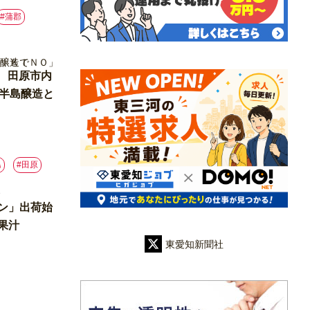
#蒲郡
増 田原市内
美半島醸造と
島
#⽥原
ン」出荷始
果汁
東愛知新聞社