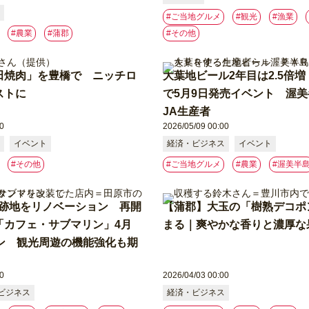
#ご当地グルメ
#観光
#漁業
#農業
#蒲郡
#その他
田焼肉」を豊橋で ニッチロ
大葉地ビール2年目は2.5倍
ストに
で5月9日発売イベント 渥
JA生産者
0
2026/05/09 00:00
イベント
経済・ビジネス
イベント
#その他
#ご当地グルメ
#農業
#渥美半
S跡地をリノベーション 再開
【蒲郡】大玉の「樹熟デコポ
「カフェ・サブマリン」4月
まる｜爽やかな香りと濃厚な
プン 観光周遊の機能強化も期
0
2026/04/03 00:00
ビジネス
経済・ビジネス