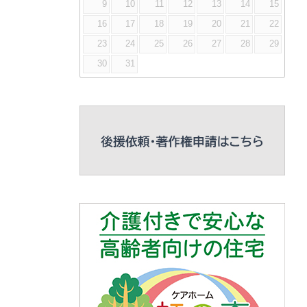
9
10
11
12
13
14
15
16
17
18
19
20
21
22
23
24
25
26
27
28
29
30
31