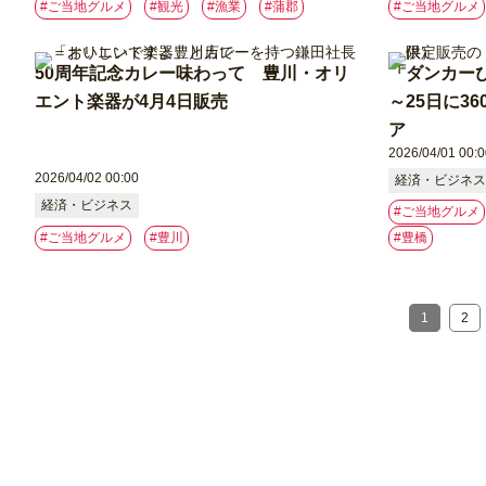
#ご当地グルメ
#観光
#漁業
#蒲郡
#ご当地グルメ
50周年記念カレー味わって 豊川・オリ
「ダンカーぴ
エント楽器が4月4日販売
～25日に3
ア
2026/04/01 00:0
2026/04/02 00:00
経済・ビジネス
経済・ビジネス
#ご当地グルメ
#ご当地グルメ
#豊川
#豊橋
1
2