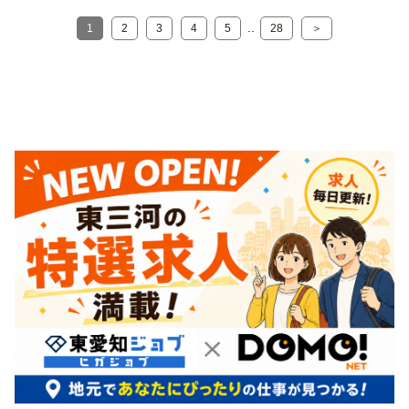
..
1
2
3
4
5
28
＞