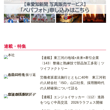
連載・特集
【連載】東三河の地域×未来×牽引企業
〈143〉整備と熟練技で部品加工多彩｜ツ
ツイファクトリー
労働者派遣法施行とともに40年 東三河初
の人材会社「ISO」山口社長、採用難時代
の人材確保について語る
【連載】エンジョイサッカー〈112〉進路
をつなぐ中高交流 2026ララフェス開催