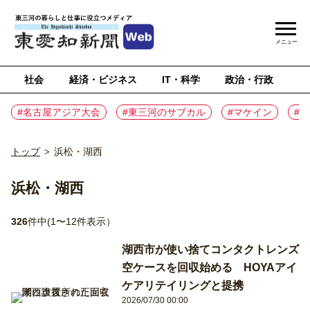
メニュー
社会
経済・ビジネス
IT・科学
政治・行政
ス
#名古屋アジア大会
#東三河のサブカル
#マケイン
#
トップ
浜松・湖西
>
浜松・湖西
326
件中(1〜12件表示）
湖西市が使い捨てコンタクトレンズ
空ケースを回収始める HOYAアイ
ケアリテイリングと提携
2026/07/30 00:00