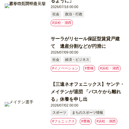
るように」
2026/07/18 00:00
社会
政治・行政
#浜松・湖西
サーラがリセール保証型賃貸戸建
て 遺産分割などが円滑に
2026/07/09 00:00
社会
経済・ビジネス
#イノベーション
#豊橋
#浜松・湖西
【三遠ネオフェニックス】ヤンテ・
メイテンが退団 「バスケから離れ
る」休養を申し出
2026/07/02 00:00
スポーツ
まちのスポーツ情報
#フェニックス
#豊橋
#浜松・湖西