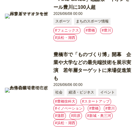
ール豊川に100人超
2026/06/08 00:00
スポーツ
まちのスポーツ情報
#フェニックス
#豊橋
#豊川
#浜松・湖西
豊橋市で「ものづくり博」開幕 企
業や大学などの最先端技術を展示実
演 若年層ターゲットに来場促進策
も
2026/06/06 00:00
社会
経済・ビジネス
イベント
#豊橋技科大
#スタートアップ
#イノベーション
#豊橋
#豊川
#蒲郡
#⽥原
#新城・奥三河
#浜松・湖西