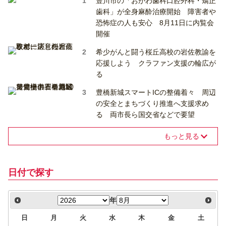
豊川市の「おがわ歯科口腔外科・矯正
歯科」が全身麻酔治療開始 障害者や
恐怖症の人も安心 8月11日に内覧会
開催
希少がんと闘う桜丘高校の岩佐教諭を
応援しよう クラファン支援の輪広が
る
豊橋新城スマートICの整備着々 周辺
の安全とまちづくり推進へ支援求め
る 両市長ら国交省などで要望
もっと見る
日付で探す
年
日
月
火
水
木
金
土