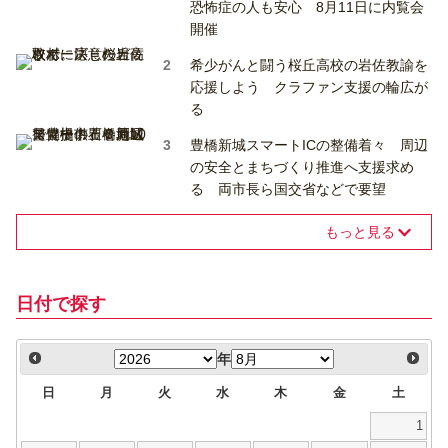
恐怖症の人も安心 8月11日に内覧会
開催
希少がんと闘う桜丘高校の岩佐教諭を
応援しよう クラファン支援の輪広が
る
豊橋新城スマートICの整備着々 周辺
の安全とまちづくり推進へ支援求め
る 両市長ら国交省などで要望
もっと見る
日付で探す
年
日
月
火
水
木
金
土
1