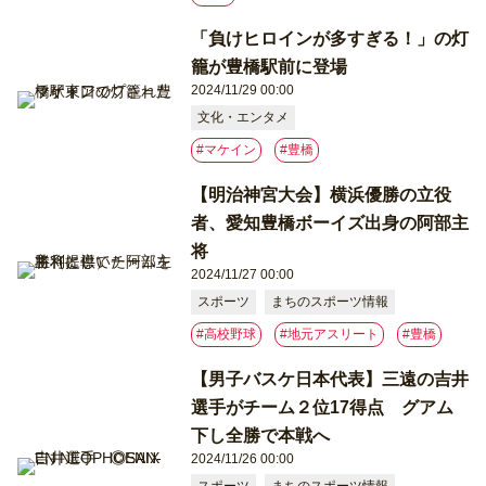
「負けヒロインが多すぎる！」の灯
籠が豊橋駅前に登場
2024/11/29 00:00
文化・エンタメ
#マケイン
#豊橋
【明治神宮大会】横浜優勝の立役
者、愛知豊橋ボーイズ出身の阿部主
将
2024/11/27 00:00
スポーツ
まちのスポーツ情報
#高校野球
#地元アスリート
#豊橋
【男子バスケ日本代表】三遠の吉井
選手がチーム２位17得点 グアム
下し全勝で本戦へ
2024/11/26 00:00
スポーツ
まちのスポーツ情報