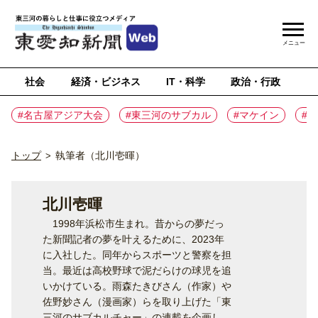
メニュー
社会
経済・ビジネス
IT・科学
政治・行政
ス
#名古屋アジア大会
#東三河のサブカル
#マケイン
#
トップ
執筆者（北川壱暉）
>
北川壱暉
1998年浜松市生まれ。昔からの夢だっ
た新聞記者の夢を叶えるために、2023年
に入社した。同年からスポーツと警察を担
当。最近は高校野球で泥だらけの球児を追
いかけている。雨森たきびさん（作家）や
佐野妙さん（漫画家）らを取り上げた「東
三河のサブカルチャー」の連載を企画し