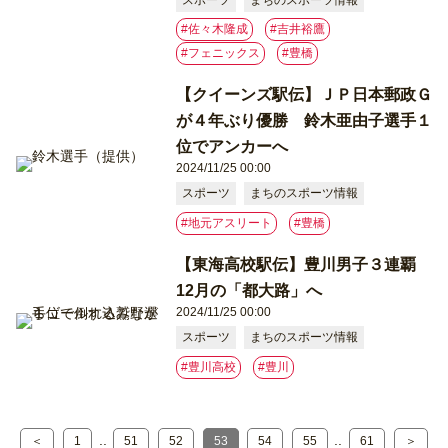
#佐々木隆成
#吉井裕鷹
#フェニックス
#豊橋
【クイーンズ駅伝】ＪＰ日本郵政Ｇ
が４年ぶり優勝 鈴木亜由子選手１
位でアンカーへ
2024/11/25 00:00
スポーツ
まちのスポーツ情報
#地元アスリート
#豊橋
【東海高校駅伝】豊川男子３連覇
12月の「都大路」へ
2024/11/25 00:00
スポーツ
まちのスポーツ情報
#豊川高校
#豊川
..
..
＜
1
51
52
53
54
55
61
＞