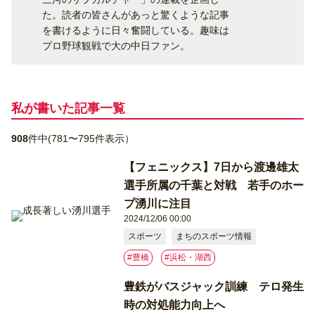
た。読者の皆さんがあっと驚くような記事
を書けるように日々奮闘している。趣味は
プロ野球観戦で大の中日ファン。
私が書いた記事⼀覧
908
件中(781〜795件表示）
【フェニックス】7日から渡邊雄太
選手所属の千葉と対戦 若手のホー
プ湧川に注目
2024/12/06 00:00
スポーツ
まちのスポーツ情報
#豊橋
#浜松・湖西
豊鉄がバスジャック訓練 テロ発生
時の対処能力向上へ