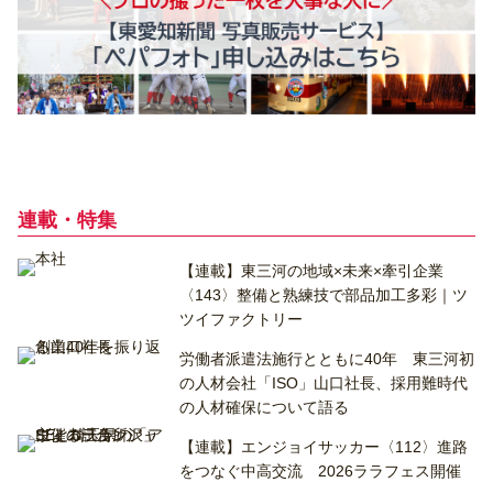
連載・特集
【連載】東三河の地域×未来×牽引企業
〈143〉整備と熟練技で部品加工多彩｜ツ
ツイファクトリー
労働者派遣法施行とともに40年 東三河初
の人材会社「ISO」山口社長、採用難時代
の人材確保について語る
【連載】エンジョイサッカー〈112〉進路
をつなぐ中高交流 2026ララフェス開催