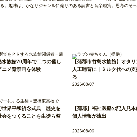
る。趣味は、かなりジャンルに偏りのある読書と音楽鑑賞。思考のそっ
島水族館70周年で二つの催し
【蒲郡市竹島水族館】オタリ
アニメ背景画を体験
人工哺育に｜ミルク代への支
る
2026/08/07
で世界平和祈念式典 歴史を
【蒲郡】福祉医療の記入見本
社会をつくることを生徒ら誓
個人情報が流出
2026/08/06