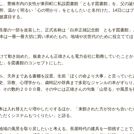
し、豊橋市内の女性が東田町に私設図書館「ともす図書館」を、父の誕
所、温かく明るい「心の明かり」をともしたいと名付けた。14日にはプ
お披露目する。
長屋の一部を改装した。正式名称は「白井正雄記念館 ともす図書館」
「本は一冊一冊大切に買い求めたもの。地域や次世代のために役立ててほ
けて動き始めた。板倉さんも正雄さんも電力会社に勤務していたことか
む」を図書館のコンセプトにした。
ル、天井まである書棚を設置。生前「ぼくの命より大事」と言っていた
史、宗教、心理学から、歳時記や辞典まで多彩なジャンルの本がずらり
。その数約２０００冊。その中には正雄さんの句集「山登る」や風景を
本は入れ替えたり増やしたりするほか、「来館された方が分かち合いた
ただくシステムもつくりたい」と語る。
地域の風景を取り戻したいと考える。長屋時代の建具を一部残すことで