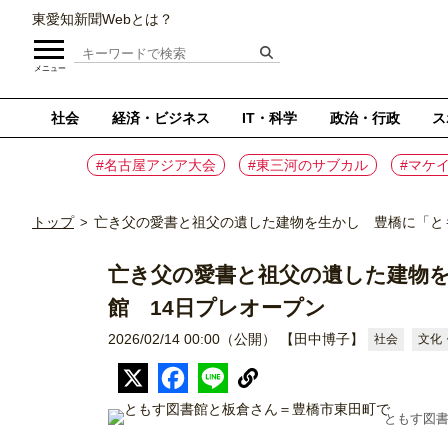
東愛知新聞Webとは？
メニュー
社会
経済・ビジネス
IT・科学
政治・行政
ス
#名古屋アジア大会
#東三河のサブカル
#マケ
トップ
亡き父の愛書と祖父の遺した建物を生かし 豊橋に「とも
>
亡き父の愛書と祖父の遺した建物を
館 14日プレオープン
2026/02/14 00:00（公開）
【田中博子】
社会
文化
ともす図