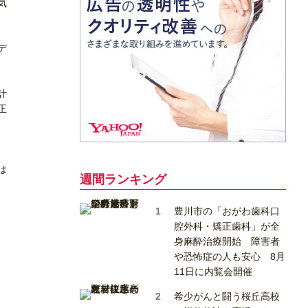
気
デ
計
正
は
週間ランキング
豊川市の「おがわ歯科口
腔外科・矯正歯科」が全
身麻酔治療開始 障害者
や恐怖症の人も安心 8月
11日に内覧会開催
希少がんと闘う桜丘高校
。