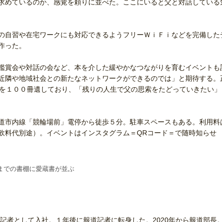
求めているのか、感覚を頼りに並べた。ここにいると父と対話している
の自習や在宅ワークにも対応できるようフリーＷｉＦｉなどを完備した
作った。
鑑賞会や対話の会など、本を介した緩やかなつながりを育むイベントも
近隣や地域社会との新たなネットワークができるのでは」と期待する。
トを１００冊遺しており、「残りの人生で父の思索をたどっていきたい」
道市内線「競輪場前」電停から徒歩５分。駐車スペースもある。利用料
飲料代別途）。イベントはインスタグラム＝QRコード＝で随時知らせ
までの書棚に愛蔵書が並ぶ
者として入社。１年後に報道記者に転身した。2020年から報道部長