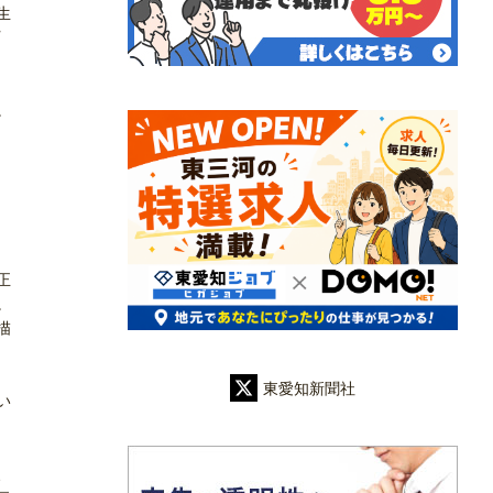
生
。
正
。
描
東愛知新聞社
い
、