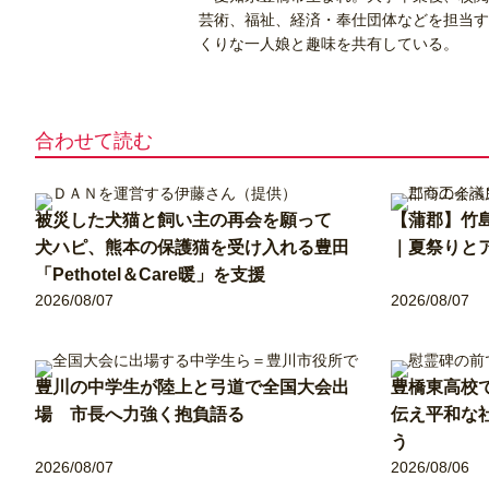
芸術、福祉、経済・奉仕団体などを担当す
くりな一人娘と趣味を共有している。
合わせて読む
被災した犬猫と飼い主の再会を願って
【蒲郡】竹
犬ハピ、熊本の保護猫を受け入れる豊田
｜夏祭りと
「Pethotel＆Care暖」を支援
2026/08/07
2026/08/07
豊川の中学生が陸上と弓道で全国大会出
豊橋東高校
場 市長へ力強く抱負語る
伝え平和な
う
2026/08/07
2026/08/06