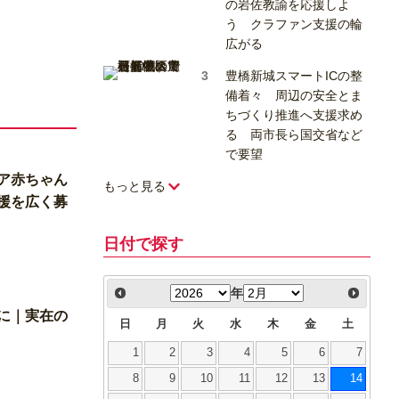
の岩佐教諭を応援しよ
う クラファン支援の輪
広がる
豊橋新城スマートICの整
備着々 周辺の安全とま
ちづくり推進へ支援求め
る 両市長ら国交省など
で要望
ア赤ちゃん
もっと見る
援を広く募
日付で探す
年
に｜実在の
日
月
火
水
木
金
土
1
2
3
4
5
6
7
8
9
10
11
12
13
14