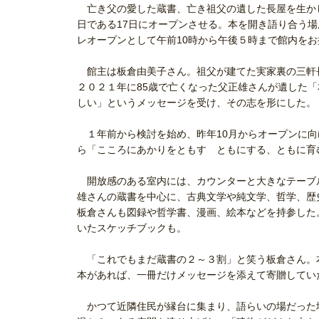
亡き父の愛した蔵書、亡き祖父の遺した長屋を生か
日である17日にオープンさせる。本を開き語り合う場
レオープンとして午前10時から午後５時まで館内を
館主は板倉由美子さん。祖父が建てた実家裏の三軒
２０２１年に85歳で亡くなった父正雄さんが遺した
しい」というメッセージを受け、その志を形にした。
１年前から検討を始め、昨年10月からオープンに向
ら「こころにあかりをともす ともにする、ともに育
開放感のある室内には、カウンターと大きなテーブ
雄さんの蔵書を中心に、古典文学や純文学、哲学、歴
板倉さんも図録や哲学書、漫画、絵本などを持参した
いたスケッチブックも。
「これでもまだ蔵書の２～３割」と笑う板倉さん。
本があれば、一冊だけメッセージを添えて寄贈してい
かつて近隣住民が縁台に集まり、語らいの場だった