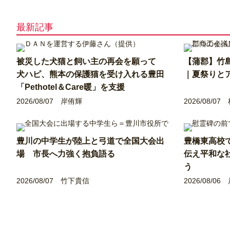
最新記事
被災した犬猫と飼い主の再会を願って
【蒲郡】竹
犬ハピ、熊本の保護猫を受け入れる豊田
｜夏祭りと
「Pethotel＆Care暖」を支援
2026/08/07
岸侑輝
2026/08/07
豊川の中学生が陸上と弓道で全国大会出
豊橋東高校
場 市長へ力強く抱負語る
伝え平和な
う
2026/08/07
竹下貴信
2026/08/06