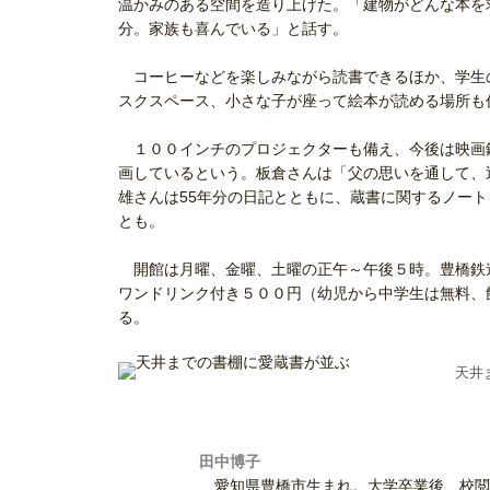
温かみのある空間を造り上げた。「建物がどんな本を
分。家族も喜んでいる」と話す。
コーヒーなどを楽しみながら読書できるほか、学生
スクスペース、小さな子が座って絵本が読める場所も
１００インチのプロジェクターも備え、今後は映画
画しているという。板倉さんは「父の思いを通して、
雄さんは55年分の日記とともに、蔵書に関するノー
とも。
開館は月曜、金曜、土曜の正午～午後５時。豊橋鉄
ワンドリンク付き５００円（幼児から中学生は無料、
る。
天井
田中博子
愛知県豊橋市生まれ。大学卒業後、校閲記