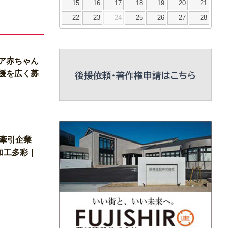
15
16
17
18
19
20
21
22
23
24
25
26
27
28
ア赤ちゃん
援を広く募
×牽引企業
加工多彩｜