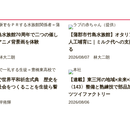
島水族館70周年で二つの催し
【蒲郡市竹島水族館】オタリ
アニメ背景画を体験
人工哺育に｜ミルク代への支
る
林大二朗
2026/08/07
林大二朗
で世界平和祈念式典 歴史を
【連載】東三河の地域×未来
社会をつくることを生徒ら誓
〈143〉整備と熟練技で部品
ツツイファクトリー
岸侑輝
2026/08/06