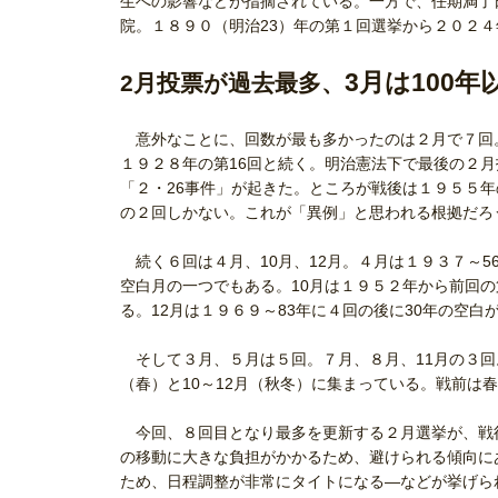
生への影響などが指摘されている。一方で、任期満了
院。１８９０（明治23）年の第１回選挙から２０２４
3月は100
2月投票が過去最多、
意外なことに、回数が最も多かったのは２月で７回。
１９２８年の第16回と続く。明治憲法下で最後の２月
「２・26事件」が起きた。ところが戦後は１９５５年
の２回しかない。これが「異例」と思われる根拠だろ
続く６回は４月、10月、12月。４月は１９３７～5
空白月の一つでもある。10月は１９５２年から前回の
る。12月は１９６９～83年に４回の後に30年の空
そして３月、５月は５回。７月、８月、11月の３回
（春）と10～12月（秋冬）に集まっている。戦前は
今回、８回目となり最多を更新する２月選挙が、戦
の移動に大きな負担がかかるため、避けられる傾向に
ため、日程調整が非常にタイトになる―などが挙げら