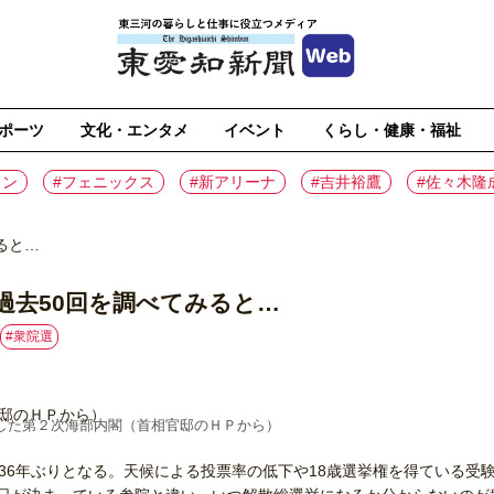
ポーツ
文化・エンタメ
イベント
くらし・健康・福祉
イン
#フェニックス
#新アリーナ
#吉井裕鷹
#佐々木隆
ると…
過去50回を調べてみると…
#衆院選
した第２次海部内閣（首相官邸のＨＰから）
36年ぶりとなる。天候による投票率の低下や18歳選挙権を得ている受