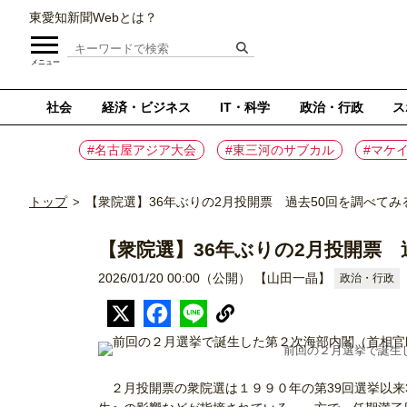
東愛知新聞Webとは？
メニュー
社会
経済・ビジネス
IT・科学
政治・行政
ス
#名古屋アジア大会
#東三河のサブカル
#マケ
トップ
【衆院選】36年ぶりの2月投開票 過去50回を調べてみ
>
【衆院選】36年ぶりの2月投開票 
2026/01/20 00:00（公開）
【山田一晶】
政治・行政
前回の２月選挙で誕生
２月投開票の衆院選は１９９０年の第39回選挙以来