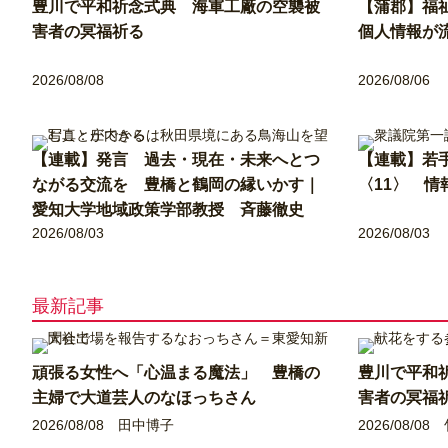
豊川で平和祈念式典 海軍工廠の空襲被
【蒲郡】福
害者の冥福祈る
個人情報が
2026/08/08
2026/08/06
【連載】発言 過去・現在・未来へとつ
【連載】若
ながる交流を 豊橋と鶴岡の縁いかす｜
〈11〉 
愛知大学地域政策学部教授 斉藤徹史
2026/08/03
2026/08/03
最新記事
頑張る女性へ「心温まる魔法」 豊橋の
豊川で平和
主婦で大道芸人のなほっちさん
害者の冥福
2026/08/08
田中博子
2026/08/08