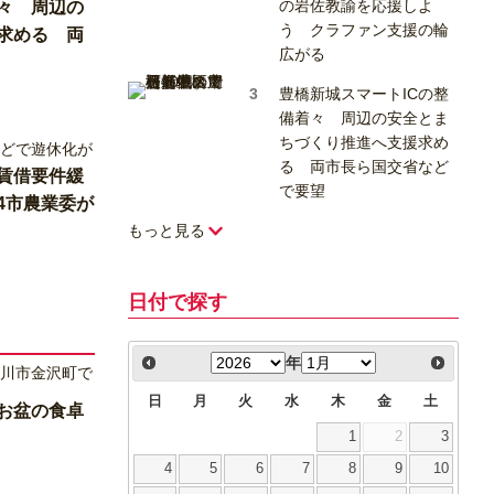
の岩佐教諭を応援しよ
着々 周辺の
う クラファン支援の輪
求める 両
広がる
豊橋新城スマートICの整
備着々 周辺の安全とま
ちづくり推進へ支援求め
る 両市長ら国交省など
賃借要件緩
で要望
4市農業委が
もっと見る
日付で探す
年
日
月
火
水
木
金
土
お盆の食卓
1
2
3
4
5
6
7
8
9
10