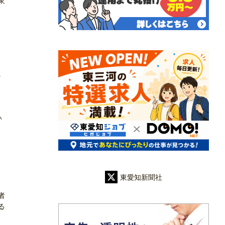
衆
に
）
い
東愛知新聞社
者
る