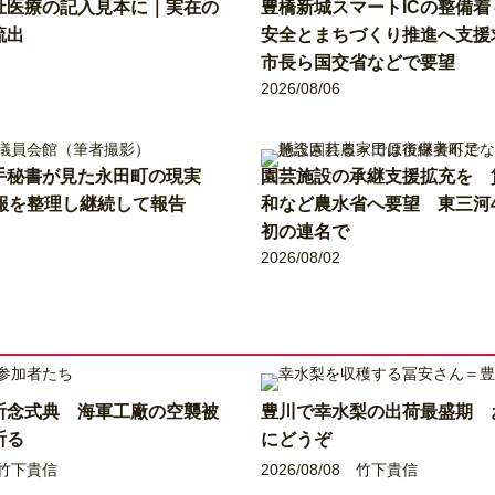
祉医療の記入見本に｜実在の
豊橋新城スマートICの整備
流出
安全とまちづくり推進へ支援
市長ら国交省などで要望
2026/08/06
手秘書が見た永田町の現実
園芸施設の承継支援拡充を 
情報を整理し継続して報告
和など農水省へ要望 東三河
初の連名で
2026/08/02
祈念式典 海軍工廠の空襲被
豊川で幸水梨の出荷最盛期 
祈る
にどうぞ
竹下貴信
2026/08/08
竹下貴信