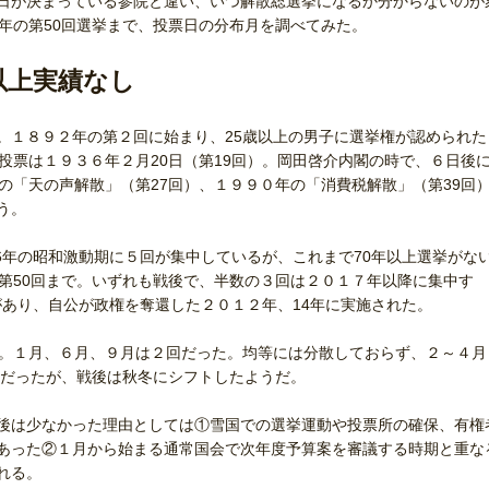
日が決まっている参院と違い、いつ解散総選挙になるか分からないのが
年の第50回選挙まで、投票日の分布月を調べてみた。
年以上実績なし
１８９２年の第２回に始まり、25歳以上の男子に選挙権が認められた
投票は１９３６年２月20日（第19回）。岡田啓介内閣の時で、６日後
の「天の声解散」（第27回）、１９９０年の「消費税解散」（第39回
う。
6年の昭和激動期に５回が集中しているが、これまで70年以上選挙がな
第50回まで。いずれも戦後で、半数の３回は２０１７年以降に集中す
白があり、自公が政権を奪還した２０１２年、14年に実施された。
。１月、６月、９月は２回だった。均等には分散しておらず、２～４月
春だったが、戦後は秋冬にシフトしたようだ。
後は少なかった理由としては①雪国での選挙運動や投票所の確保、有権
あった②１月から始まる通常国会で次年度予算案を審議する時期と重な
れる。