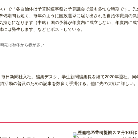
ス）で「各自治体は予算関連事務と予算議会で最も多忙な時期です。先
準備期間も短く、毎年のように国政選挙に駆り出される自治体職員の気
気持ちになります（中略）国の予算が年度内に成立しない、年度内に成
体には発生します」などとポストしている。
挙時期は秋冬から春が多い
、毎日新聞社入社。編集デスク、学生新聞編集長を経て2020年退社。同
猫活動の普及のための記事を数多く手掛ける。他に先の大戦に詳しい。