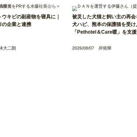
トウキビの副産物を寝具に｜
被災した犬猫と飼い主の再
市の企業と連携
犬ハピ、熊本の保護猫を受け
「Pethotel＆Care暖」を支援
林大二朗
2026/08/07
岸侑輝