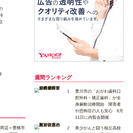
の
持
立
年
週間ランキング
豊川市の「おがわ歯科口
腔外科・矯正歯科」が全
身麻酔治療開始 障害者
や恐怖症の人も安心 8月
11日に内覧会開催
希少がんと闘う桜丘高校