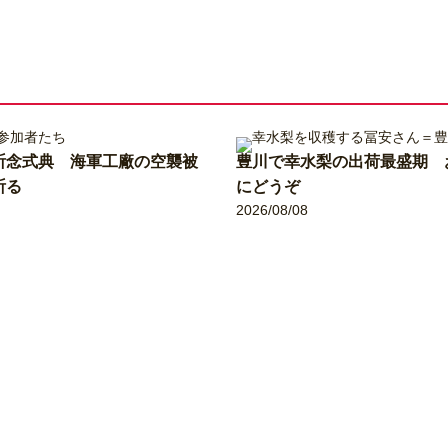
祈念式典 海軍工廠の空襲被
豊川で幸水梨の出荷最盛期 
祈る
にどうぞ
2026/08/08