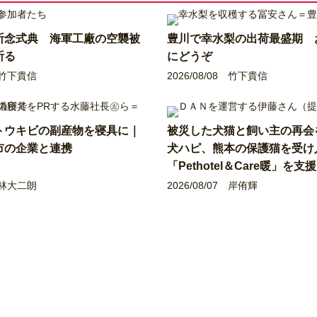
祈念式典 海軍工廠の空襲被
豊川で幸水梨の出荷最盛期 
祈る
にどうぞ
竹下貴信
2026/08/08
竹下貴信
トウキビの副産物を寝具に｜
被災した犬猫と飼い主の再
市の企業と連携
犬ハピ、熊本の保護猫を受け
「Pethotel＆Care暖」を支援
林大二朗
2026/08/07
岸侑輝