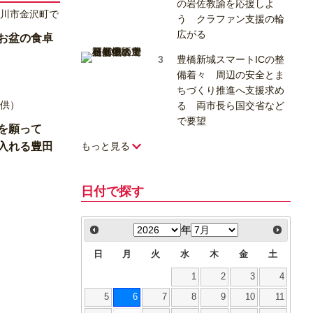
の岩佐教諭を応援しよ
う クラファン支援の輪
広がる
お盆の食卓
豊橋新城スマートICの整
備着々 周辺の安全とま
ちづくり推進へ支援求め
る 両市長ら国交省など
で要望
会を願って
入れる豊田
もっと見る
日付で探す
年
日
月
火
水
木
金
土
1
2
3
4
5
6
7
8
9
10
11