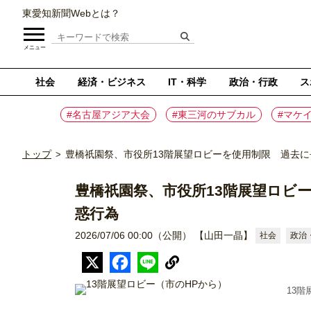
東愛知新聞Webとは？
メニュー
社会
経済・ビジネス
IT・科学
政治・行政
ス
#名古屋アジア大会
#東三河のサブカル
#マケ
トップ
豊橋祇園祭、市役所13階展望ロビーを使用制限 過去
>
豊橋祇園祭、市役所13階展望ロビ
惑行為
2026/07/06 00:00（公開）
【山田一晶】
社会
政治
13