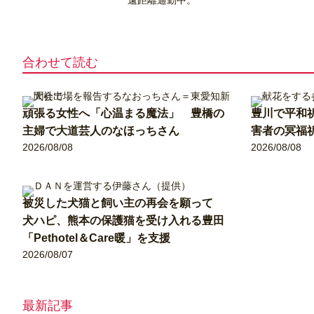
遠距離通勤中。
合わせて読む
頑張る女性へ「心温まる魔法」 豊橋の
豊川で平和
主婦で大道芸人のなほっちさん
害者の冥福
2026/08/08
2026/08/08
被災した犬猫と飼い主の再会を願って
犬ハピ、熊本の保護猫を受け入れる豊田
「Pethotel＆Care暖」を支援
2026/08/07
最新記事