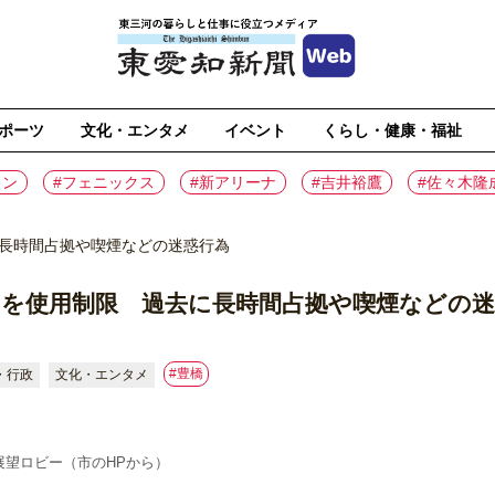
ポーツ
文化・エンタメ
イベント
くらし・健康・福祉
イン
#フェニックス
#新アリーナ
#吉井裕鷹
#佐々木隆
に長時間占拠や喫煙などの迷惑行為
ーを使用制限 過去に長時間占拠や喫煙などの迷
#豊橋
・行政
文化・エンタメ
階展望ロビー（市のHPから）