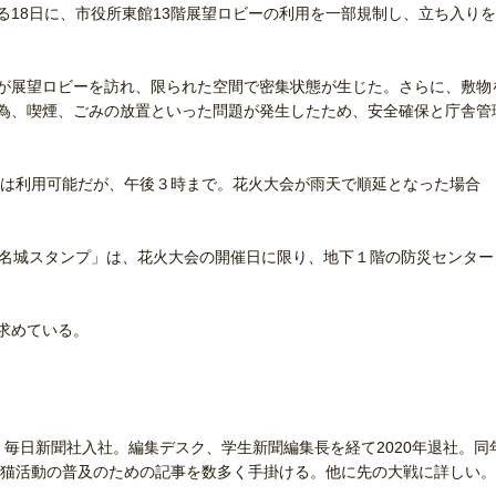
18日に、市役所東館13階展望ロビーの利用を一部規制し、立ち入りを
が展望ロビーを訪れ、限られた空間で密集状態が生じた。さらに、敷物
為、喫煙、ごみの放置といった問題が発生したため、安全確保と庁舎管
ンは利用可能だが、午後３時まで。花火大会が雨天で順延となった場合
名城スタンプ」は、花火大会の開催日に限り、地下１階の防災センター
求めている。
、毎日新聞社入社。編集デスク、学生新聞編集長を経て2020年退社。同
猫活動の普及のための記事を数多く手掛ける。他に先の大戦に詳しい。