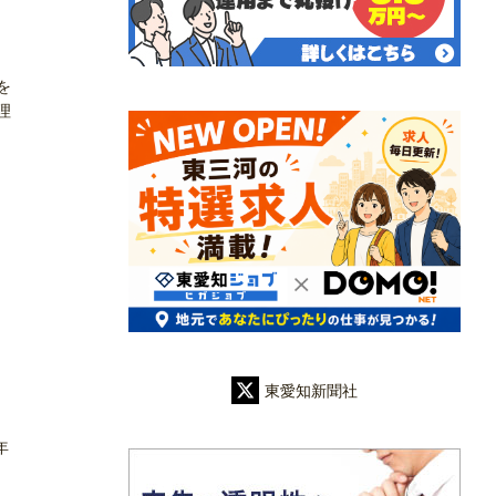
を
理
東愛知新聞社
年