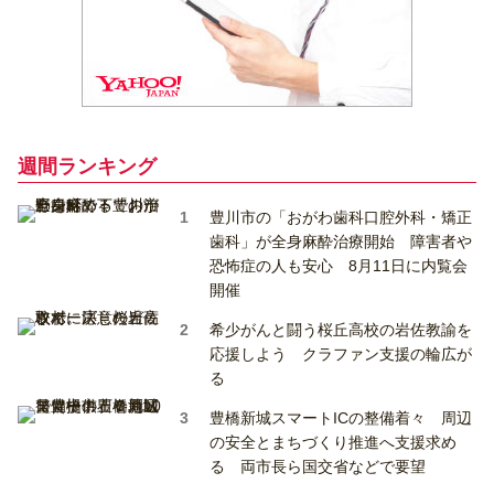
週間ランキング
豊川市の「おがわ歯科口腔外科・矯正
歯科」が全身麻酔治療開始 障害者や
恐怖症の人も安心 8月11日に内覧会
開催
希少がんと闘う桜丘高校の岩佐教諭を
応援しよう クラファン支援の輪広が
る
豊橋新城スマートICの整備着々 周辺
の安全とまちづくり推進へ支援求め
る 両市長ら国交省などで要望