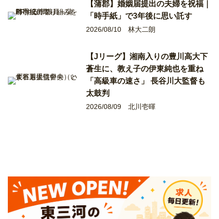
【蒲郡】婚姻届提出の夫婦を祝福｜
「時手紙」で3年後に思い託す
2026/08/10
林大二朗
【Jリーグ】湘南入りの豊川高大下
蒼生に、教え子の伊東純也を重ね
「高級車の速さ」 長谷川大監督も
太鼓判
2026/08/09
北川壱暉