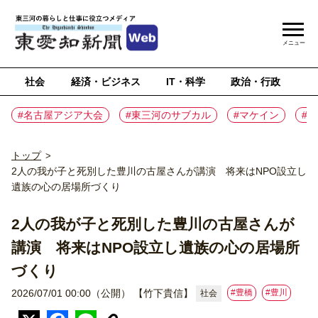
メニュー
社会
経済・ビジネス
IT・科学
政治・行政
ス
#名古屋アジア大会
#東三河のサブカル
#マケイン
#
トップ
>
2人の我が子と死別した豊川の古屋さんが講演 将来はNPO設立し
遺族の心の居場所づくり
2人の我が子と死別した豊川の古屋さんが
講演 将来はNPO設立し遺族の心の居場所
づくり
#豊橋
#豊川
2026/07/01 00:00（公開）
【竹下貴信】
社会