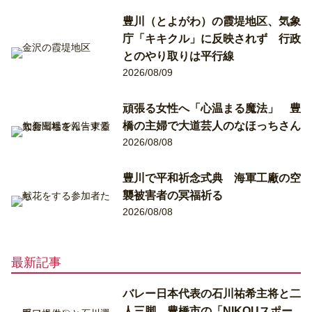
豊川（とよがわ）の霞堤地区、気象
庁「キキクル」に反映されず 行政
とのやり取りは平行線
2026/08/09
頑張る女性へ「心温まる魔法」 豊
橋の主婦で大道芸人のなほっちさん
2026/08/08
豊川で平和祈念式典 海軍工廠の空
襲被害者の冥福祈る
2026/08/08
最新記事
バレー日本代表の石川祐希主将と二
人三脚 豊橋市の「NIKOUスポー