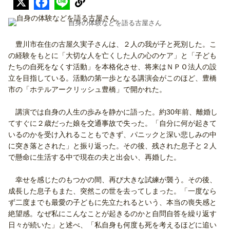
自身の体験などを語る古屋さん
豊川市在住の古屋久実子さんは、２人の我が子と死別した。こ
の経験をもとに「大切な人を亡くした人の心のケア」と「子ども
たちの自死をなくす活動」を本格化させ、将来はＮＰＯ法人の設
立を目指している。活動の第一歩となる講演会がこのほど、豊橋
市の「ホテルアークリッシュ豊橋」で開かれた。
講演では自身の人生の歩みを静かに語った。約30年前、離婚し
てすぐに２歳だった娘を交通事故で失った。「自分に何が起きて
いるのかを受け入れることもできず、パニックと深い悲しみの中
に突き落とされた」と振り返った。その後、残された息子と２人
で懸命に生活する中で現在の夫と出会い、再婚した。
幸せを感じたのもつかの間、再び大きな試練が襲う。その後、
成長した息子もまた、突然この世を去ってしまった。「一度なら
ず二度までも最愛の子どもに先立たれるという、本当の喪失感と
絶望感。なぜ私にこんなことが起きるのかと自問自答を繰り返す
日々が続いた」と述べ、「私自身も何度も死を考えるほどに追い