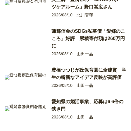
ツケアルーム」野口嵩広さん
2026/08/10
北川壱暉
蒲郡信金のSDGs私募債「愛郷のこ
ころ」好評 累積寄付額は260万円
に
2026/08/10
山田一晶
豊橋つつじが丘保育園に全建賞 学
生の斬新なアイデア反映が高評価
2026/08/10
山田一晶
愛知県の婚活事業、応募は6.6倍の
狭き門
2026/08/10
山田一晶