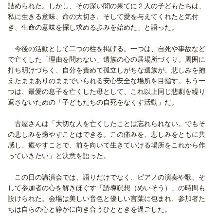
詰められた。しかし、その深い闇の果てに２人の子どもたちは、
私に生きる意味、命の大切さ、そして愛を与えてくれたと気付
き、生命の意味を探し求める歩みを始めた」と語った。
今後の活動として二つの柱を掲げる。一つは、自死や事故など
で亡くした「理由を問わない」遺族の心の居場所づくり。周囲に
打ち明けづらく、自分を責めて孤立しがちな遺族が、悲しみを抱
えたままありのままでいられる安心安全な場所を目指す。もう一
つは、最愛の息子を亡くした母として、これ以上同じ悲劇を繰り
返さないための「子どもたちの自死をなくす活動」だ。
古屋さんは「大切な人を亡くしたことは忘れられない。でもそ
の悲しみを癒やすことはできる。この痛みを、悲しみをともに共
感し、癒やすことで、前を向いて生きていける場所をこれから作
っていきたい」と決意を語った。
この日の講演会では、語りだけでなく、ピアノの演奏や歌、そ
して参加者の心を解きほぐす「誘導瞑想（めいそう）」の時間も
設けられた。会場は美しい音色と優しい言葉に包まれ、参加者た
ちは自らの心と静かに向き合うひとときを過ごした。