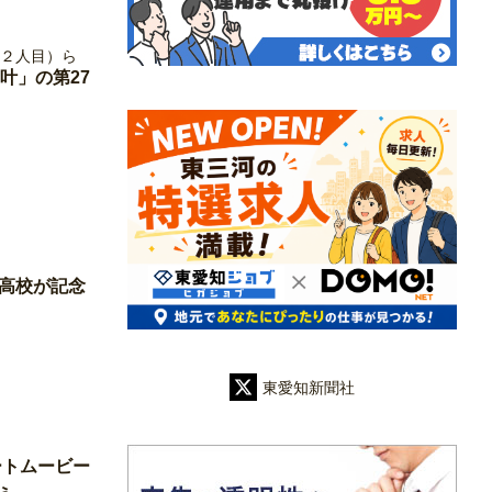
叶」の第27
科高校が記念
東愛知新聞社
ートムービー