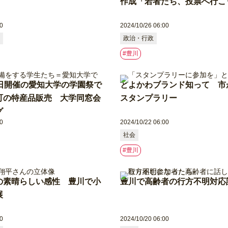
作成「若者たち、投票へ行こ
0
2024/10/26 06:00
政治・行政
#豊川
４日開催の愛知大学の学園祭で
とよかわブランド知って 市
町の特産品販売 大学同窓会
スタンプラリー
グ
0
2024/10/22 06:00
社会
#豊川
の素晴らしい感性 豊川で小
豊川で高齢者の行方不明対応
展
0
2024/10/20 06:00