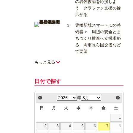
の岩佐教諭を応援しよ
う クラファン支援の輪
広がる
豊橋新城スマートICの整
備着々 周辺の安全とま
ちづくり推進へ支援求め
る 両市長ら国交省など
で要望
もっと見る
日付で探す
年
日
月
火
水
木
金
土
1
2
3
4
5
6
7
8