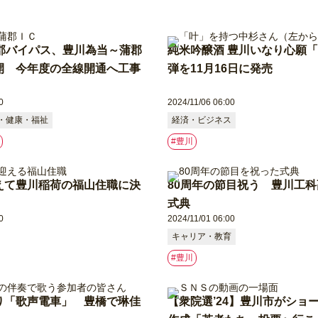
蒲郡バイパス、豊川為当～蒲郡
純米吟醸酒 豊川いなり心願「
開 今年度の全線開通へ工事
弾を11月16日に発売
0
2024/11/06 06:00
・健康・福祉
経済・ビジネス
#豊川
えて豊川稲荷の福山住職に決
80周年の節目祝う 豊川工
式典
0
2024/11/01 06:00
キャリア・教育
#豊川
り「歌声電車」 豊橋で琳佳
【衆院選’24】豊川市がショ