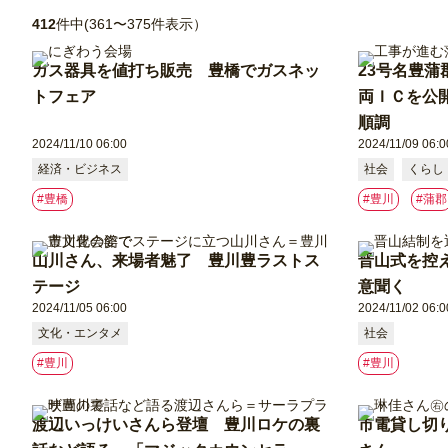
412
件中(361〜375件表示）
ガス器具を値打ち販売 豊橋でガスネッ
23号名豊
トフェア
両ＩＣを公
順調
2024/11/10 06:00
2024/11/09 06:0
経済・ビジネス
社会
くらし
#豊橋
#豊川
#蒲郡
山川さん、来場者魅了 豊川豊ラストス
晋山式を控
テージ
意聞く
2024/11/05 06:00
2024/11/02 06:0
文化・エンタメ
社会
#豊川
#豊川
渡辺いっけいさんら登壇 豊川ロケの裏
市電貸し切