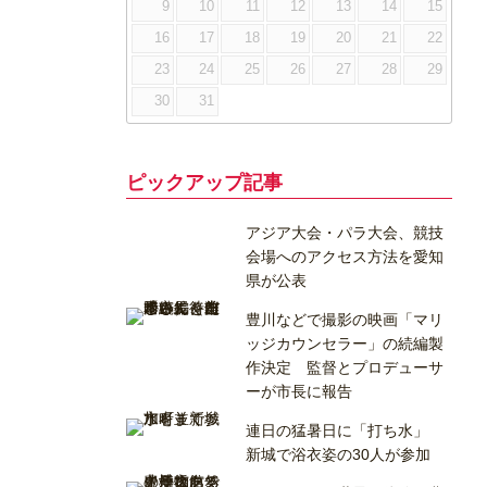
9
10
11
12
13
14
15
16
17
18
19
20
21
22
23
24
25
26
27
28
29
30
31
ピックアップ記事
アジア大会・パラ大会、競技
会場へのアクセス方法を愛知
県が公表
豊川などで撮影の映画「マリ
ッジカウンセラー」の続編製
作決定 監督とプロデューサ
ーが市長に報告
連日の猛暑日に「打ち水」
新城で浴衣姿の30人が参加