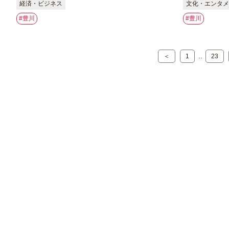
経済・ビジネス
文化・エンタメ
#豊川
#豊川
..
＜
1
23