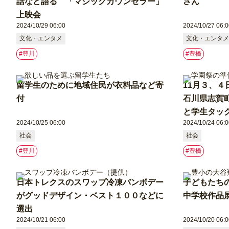
話など語る 「マジックカウンセラー」
さん
上映会
2024/10/29 06:00
2024/10/27 06:0
文化・エンタメ
文化・エンタメ
#豊川
#豊橋
留学生のために地域住民が衣料品など寄
11月３、
付
石川県志賀
と学生タッ
2024/10/25 06:00
2024/10/24 06:0
社会
社会
#豊川
#豊橋
日本トレクスのスワップ冷凍バンボデー
子どもたち
がグッドデザイン・ベスト１００などに
中学校作品
選出
2024/10/21 06:00
2024/10/20 06:0