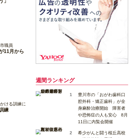
う」
が11月から
週間ランキング
豊川市の「おがわ歯科口
腔外科・矯正歯科」が全
身麻酔治療開始 障害者
訓練
や恐怖症の人も安心 8月
11日に内覧会開催
希少がんと闘う桜丘高校