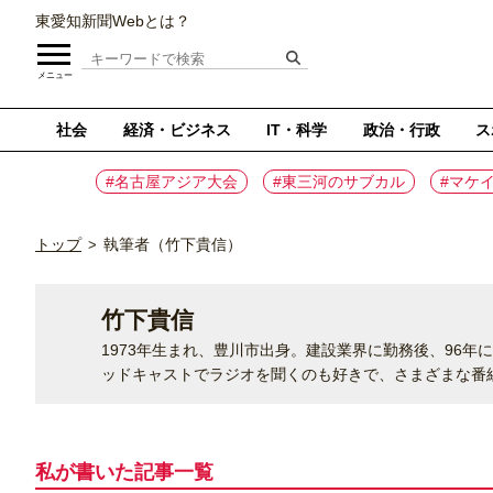
東愛知新聞Webとは？
メニュー
社会
経済・ビジネス
IT・科学
政治・行政
ス
#名古屋アジア大会
#東三河のサブカル
#マケ
トップ
執筆者（竹下貴信）
>
竹下貴信
1973年生まれ、豊川市出身。建設業界に勤務後、96年
ッドキャストでラジオを聞くのも好きで、さまざまな番
私が書いた記事⼀覧