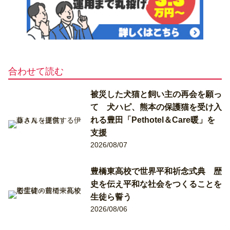
合わせて読む
被災した犬猫と飼い主の再会を願っ
て 犬ハピ、熊本の保護猫を受け入
れる豊田「Pethotel＆Care暖」を
支援
2026/08/07
豊橋東高校で世界平和祈念式典 歴
史を伝え平和な社会をつくることを
生徒ら誓う
2026/08/06