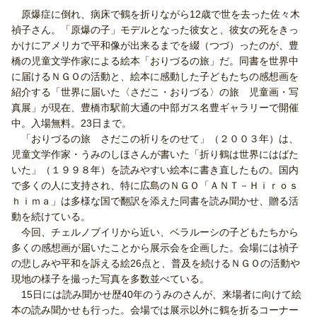
原爆症に倒れ、病床で鶴を折りながら12歳で世を去った佐々木
禎子さん。「原爆の子」モデルとなった彼女と、彼女の死をきっ
かけにアメリカで平和像が出来るまでを綴（つづ）ったのが、豊
橋の児童文学作家による絵本「おりづるの旅」だ。同書を世界中
に届けるＮＧＯの活動と、絵本に感動した子どもたちの感想画を
紹介する「世界に届いた〈さだこ・おりづる〉の旅 児童画・写
真展」が現在、豊橋市駅前大通の中部ガス名豊ギャラリーで開催
中。入場無料。23日まで。
「おりづるの旅 さだこの祈りをのせて」（２００３年）は、
児童文学作家・うみのしほさんが書いた「折り鶴は世界にはばた
いた」（１９９８年）を読みやすい絵本に書き直したもの。国内
で多くの人に支持され、特に広島のＮＧＯ「ＡＮＴ－Ｈｉｒｏｓ
ｈｉｍａ」は多様な国で翻訳を添えた同書を読み聞かせ、贈る活
動を続けている。
今回、チェルノブイリから近い、ベラルーシの子どもたちから
多くの感想画が届いたことから展示会を企画した。会場には禎子
の悲しみや平和を訴える絵26点と、普及を続けるＮＧＯの活動や
現地の様子を撮った写真を多数並べている。
15日には読み聞かせ歴40年のうみのさんが、来場者に向けて絵
本の読み聞かせも行った。会場では展示以外に鶴を折るコーナー