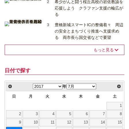
希少がんと闘う桜丘高校の岩佐教諭を
応援しよう クラファン支援の輪広が
る
豊橋新城スマートICの整備着々 周辺
の安全とまちづくり推進へ支援求め
る 両市長ら国交省などで要望
もっと見る
日付で探す
年
日
月
火
水
木
金
土
1
2
3
4
5
6
7
8
9
10
11
12
13
14
15