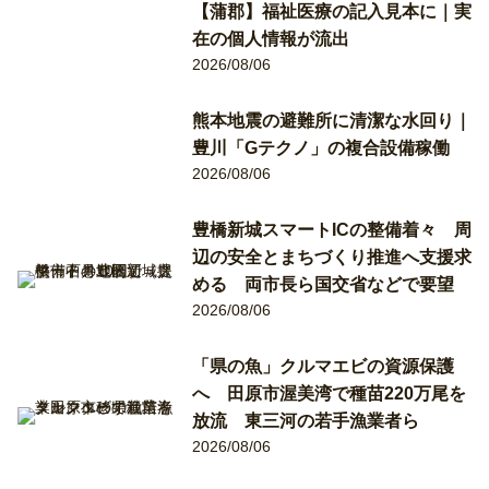
【蒲郡】福祉医療の記入見本に｜実
在の個人情報が流出
2026/08/06
熊本地震の避難所に清潔な水回り｜
豊川「Gテクノ」の複合設備稼働
2026/08/06
豊橋新城スマートICの整備着々 周
辺の安全とまちづくり推進へ支援求
める 両市長ら国交省などで要望
2026/08/06
「県の魚」クルマエビの資源保護
へ 田原市渥美湾で種苗220万尾を
放流 東三河の若手漁業者ら
2026/08/06