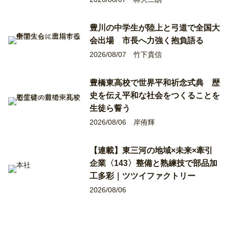
豊川の中学生が陸上と弓道で全国大
会出場 市長へ力強く抱負語る
2026/08/07
竹下貴信
豊橋東高校で世界平和祈念式典 歴
史を伝え平和な社会をつくることを
生徒ら誓う
2026/08/06
岸侑輝
【連載】東三河の地域×未来×牽引
企業〈143〉整備と熟練技で部品加
工多彩｜ツツイファクトリー
2026/08/06