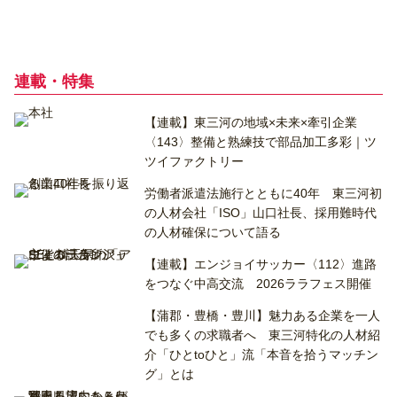
連載・特集
【連載】東三河の地域×未来×牽引企業
〈143〉整備と熟練技で部品加工多彩｜ツ
ツイファクトリー
労働者派遣法施行とともに40年 東三河初
の人材会社「ISO」山口社長、採用難時代
の人材確保について語る
【連載】エンジョイサッカー〈112〉進路
をつなぐ中高交流 2026ララフェス開催
【蒲郡・豊橋・豊川】魅力ある企業を一人
でも多くの求職者へ 東三河特化の人材紹
介「ひとtoひと」流「本音を拾うマッチン
グ」とは