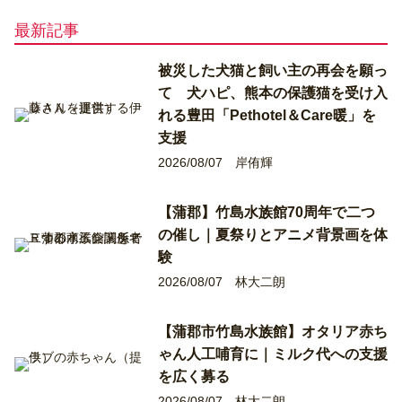
最新記事
被災した犬猫と飼い主の再会を願っ
て 犬ハピ、熊本の保護猫を受け入
れる豊田「Pethotel＆Care暖」を
支援
2026/08/07
岸侑輝
【蒲郡】竹島水族館70周年で二つ
の催し｜夏祭りとアニメ背景画を体
験
2026/08/07
林大二朗
【蒲郡市竹島水族館】オタリア赤ち
ゃん人工哺育に｜ミルク代への支援
を広く募る
2026/08/07
林大二朗