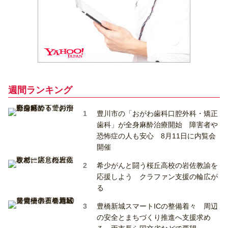
週間ランキング
豊川市の「おがわ歯科口腔外科・矯正
歯科」が全身麻酔治療開始 障害者や
恐怖症の人も安心 8月11日に内覧会
開催
希少がんと闘う桜丘高校の岩佐教諭を
応援しよう クラファン支援の輪広が
る
豊橋新城スマートICの整備着々 周辺
の安全とまちづくり推進へ支援求め