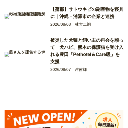
【蒲郡】サトウキビの副産物を寝具
に｜沖縄・浦添市の企業と連携
2026/08/08
林大二朗
被災した犬猫と飼い主の再会を願っ
て 犬ハピ、熊本の保護猫を受け入
れる豊田「Pethotel＆Care暖」を
支援
2026/08/07
岸侑輝