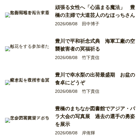
頑張る女性へ「心温まる魔法」 豊
橋の主婦で大道芸人のなほっちさん
2026/08/08
田中博子
豊川で平和祈念式典 海軍工廠の空
襲被害者の冥福祈る
2026/08/08
竹下貴信
豊川で幸水梨の出荷最盛期 お盆の
食卓にどうぞ
2026/08/08
竹下貴信
豊橋のまちなか図書館でアジア・パ
ラ大会の写真展 過去の選手の勇姿
を展示
2026/08/08
岸侑輝