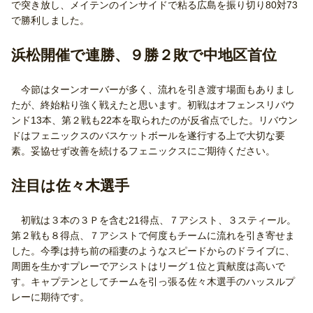
で突き放し、メイテンのインサイドで粘る広島を振り切り80対73
で勝利しました。
浜松開催で連勝、９勝２敗で中地区首位
今節はターンオーバーが多く、流れを引き渡す場面もありまし
たが、終始粘り強く戦えたと思います。初戦はオフェンスリバウ
ンド13本、第２戦も22本を取られたのが反省点でした。リバウン
ドはフェニックスのバスケットボールを遂行する上で大切な要
素。妥協せず改善を続けるフェニックスにご期待ください。
注目は佐々木選手
初戦は３本の３Ｐを含む21得点、７アシスト、３スティール。
第２戦も８得点、７アシストで何度もチームに流れを引き寄せま
した。今季は持ち前の稲妻のようなスピードからのドライブに、
周囲を生かすプレーでアシストはリーグ１位と貢献度は高いで
す。キャプテンとしてチームを引っ張る佐々木選手のハッスルプ
レーに期待です。