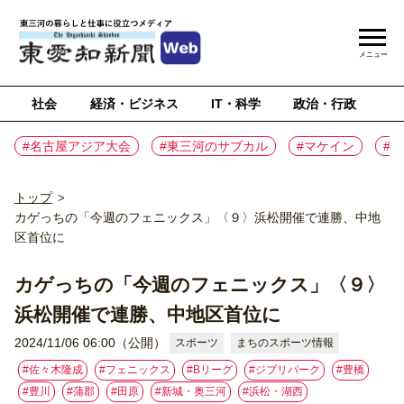
メニュー
社会
経済・ビジネス
IT・科学
政治・行政
ス
#名古屋アジア大会
#東三河のサブカル
#マケイン
#
トップ
>
カゲっちの「今週のフェニックス」〈９〉浜松開催で連勝、中地
区首位に
カゲっちの「今週のフェニックス」〈９〉
浜松開催で連勝、中地区首位に
2024/11/06 06:00（公開）
スポーツ
まちのスポーツ情報
#佐々木隆成
#フェニックス
#Bリーグ
#ジブリパーク
#豊橋
#豊川
#蒲郡
#⽥原
#新城・奥三河
#浜松・湖西