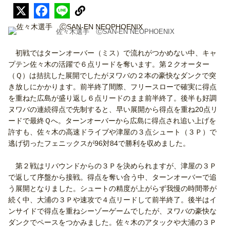
佐々木選手 ⒸSAN-EN NEOPHOENIX
初戦ではターンオーバー（ミス）で流れがつかめない中、キャ
プテン佐々木の活躍で６点リードを奪います。第２クオーター
（Ｑ）は拮抗した展開でしたがヌワバの２本の豪快なダンクで突
き放しにかかります。前半終了間際、フリースローで確実に得点
を重ねた広島が盛り返し６点リードのまま前半終了。後半も好調
ヌワバの連続得点で先制すると、早い展開から得点を重ね20点リ
ードで最終Ｑへ。ターンオーバーから広島に得点され追い上げを
許すも、佐々木の高速ドライブや津屋の３点シュート（３Ｐ）で
逃げ切ったフェニックスが96対84で勝利を収めました。
第２戦はリバウンドからの３Ｐを決められますが、津屋の３Ｐ
で返して序盤から接戦。得点を奪い合う中、ターンオーバーで追
う展開となりました。シュートの精度が上がらず我慢の時間帯が
続く中、大浦の３Ｐや速攻で４点リードして前半終了。後半はイ
ンサイドで得点を重ねシーゾーゲームでしたが、ヌワバの豪快な
ダンクでペースをつかみました。佐々木のアタックや大浦の３Ｐ