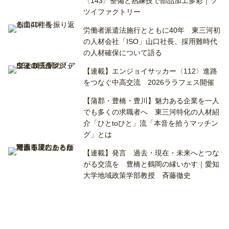
〈143〉整備と熟練技で部品加工多彩｜ツ
ツイファクトリー
労働者派遣法施行とともに40年 東三河初
の人材会社「ISO」山口社長、採用難時代
の人材確保について語る
【連載】エンジョイサッカー〈112〉進路
をつなぐ中高交流 2026ララフェス開催
【蒲郡・豊橋・豊川】魅力ある企業を一人
でも多くの求職者へ 東三河特化の人材紹
介「ひとtoひと」流「本音を拾うマッチン
グ」とは
【連載】発言 過去・現在・未来へとつな
がる交流を 豊橋と鶴岡の縁いかす｜愛知
大学地域政策学部教授 斉藤徹史