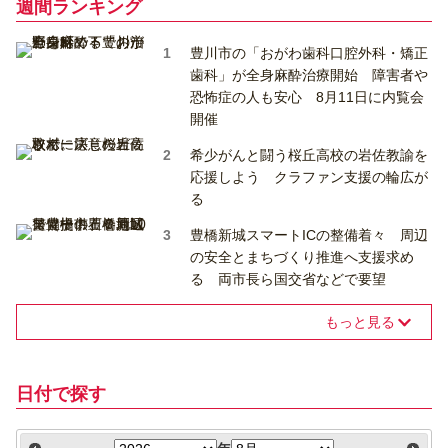
週間ランキング
豊川市の「おがわ歯科口腔外科・矯正
歯科」が全身麻酔治療開始 障害者や
恐怖症の人も安心 8月11日に内覧会
開催
希少がんと闘う桜丘高校の岩佐教諭を
応援しよう クラファン支援の輪広が
る
豊橋新城スマートICの整備着々 周辺
の安全とまちづくり推進へ支援求め
る 両市長ら国交省などで要望
もっと見る
日付で探す