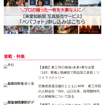
連載・特集
【連載】東三河の地域×未来×牽引企業
〈143〉整備と熟練技で部品加工多彩｜ツ
ツイファクトリー
労働者派遣法施行とともに40年 東三河初
の人材会社「ISO」山口社長、採用難時代
の人材確保について語る
【連載】エンジョイサッカー〈112〉進路