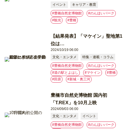
イベント
キャリア・教育
#豊橋自然史博物館
#のんほいパーク
#観光
#豊橋
【結果発表】「マケイン」聖地第1
位は…
2024/10/19 06:00
文化・エンタメ
特集・連載・コラム
#豊橋自然史博物館
#のんほいパーク
#道の駅とよはし
#マケイン
#豊橋
#⽥原
#新城・奥三河
豊橋市自然史博物館 国内初
「T.REX」を10月上映
2024/09/03 06:00
文化・エンタメ
イベント
#豊橋自然史博物館
#のんほいパーク