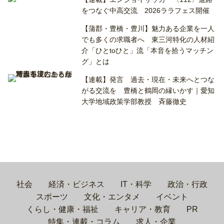
をつなぐ中高交流 2026ララフェス開催
【蒲郡・豊橋・豊川】魅力ある企業を一人
でも多くの求職者へ 東三河特化の人材紹
介「ひとtoひと」流「本音を拾うマッチン
グ」とは
【連載】発言 過去・現在・未来へとつな
がる交流を 豊橋と鶴岡の縁いかす｜愛知
大学地域政策学部教授 斉藤徹史
社会
経済・ビジネス
IT・科学
政治・行政
スポーツ
文化・エンタメ
イベント
くらし・健康・福祉
キャリア・教育
PR
特集・連載・コラム
求人・企業