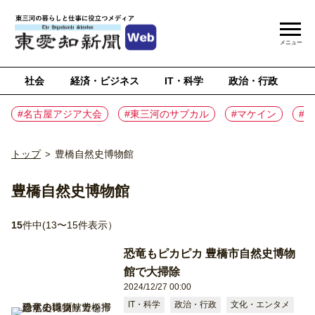
メニュー
社会
経済・ビジネス
IT・科学
政治・行政
ス
#名古屋アジア大会
#東三河のサブカル
#マケイン
#
トップ
豊橋自然史博物館
>
豊橋自然史博物館
15
件中(13〜15件表示）
恐竜もピカピカ 豊橋市自然史博物
館で大掃除
2024/12/27 00:00
IT・科学
政治・行政
文化・エンタメ