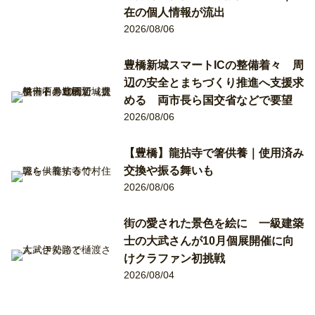
在の個人情報が流出
2026/08/06
豊橋新城スマートICの整備着々 周
辺の安全とまちづくり推進へ支援求
める 両市長ら国交省などで要望
2026/08/06
【豊橋】龍拈寺で箸供養｜使用済み
交換や振る舞いも
2026/08/06
街の愛された景色を絵に 一級建築
士の大武さんが10月個展開催に向
けクラファン初挑戦
2026/08/04