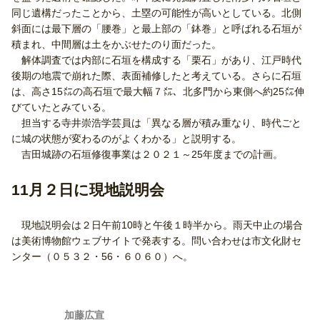
同じ遺構だったことから、土塁の可能性が高いとしている。北側
斜面には最下層の「腰巻」と最上部の「鉢巻」と呼ばれる石垣が
積まれ、中間層は土をかぶせたのり面だった。
解体調査では内部に石垣を構成する「栗石」があり、江戸時代
後期の地震で崩れた際、表面補修したと考えている。さらに石垣
は、高さ15㍍の高石垣で最大幅７㍍、北多門から東側へ約25㍍伸
びていたとみている。
担当する寺井崇浩学芸員は「異なる層が積み重なり、時代ごと
に城の状態が変わるのがよくわかる」と説明する。
吉田城跡の石垣修復事業は２０２１～25年度までの計画。
11月２日に現地説明会
現地説明会は２日午前10時と午後１時半から。雨天中止の場合
は美術博物館ウェブサイトで発表する。問い合わせは市文化財セ
ンター（０５３２・56・６０６０）へ。
加藤広宣