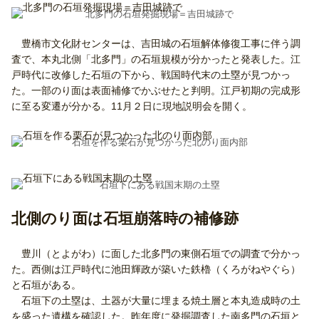
北多門の石垣発掘現場＝吉田城跡で
豊橋市文化財センターは、吉田城の石垣解体修復工事に伴う調
査で、本丸北側「北多門」の石垣規模が分かったと発表した。江
戸時代に改修した石垣の下から、戦国時代末の土塁が見つかっ
た。一部のり面は表面補修でかぶせたと判明。江戸初期の完成形
に至る変遷が分かる。11月２日に現地説明会を開く。
石垣を作る栗石が見つかった北のり面内部
石垣下にある戦国末期の土塁
北側のり面は石垣崩落時の補修跡
豊川（とよがわ）に面した北多門の東側石垣での調査で分かっ
た。西側は江戸時代に池田輝政が築いた鉄櫓（くろがねやぐら）
と石垣がある。
石垣下の土塁は、土器が大量に埋まる焼土層と本丸造成時の土
を盛った遺構を確認した。昨年度に発掘調査した南多門の石垣と