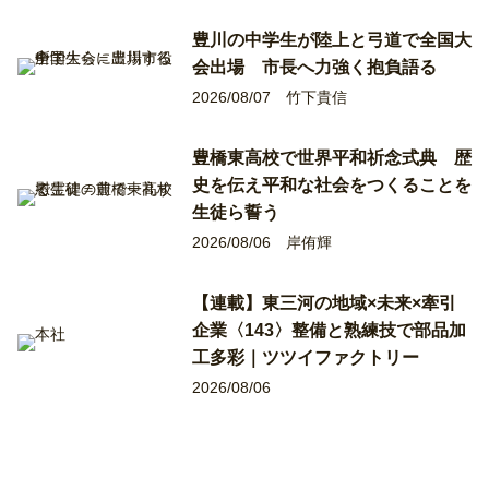
豊川の中学生が陸上と弓道で全国大
会出場 市長へ力強く抱負語る
2026/08/07
竹下貴信
豊橋東高校で世界平和祈念式典 歴
史を伝え平和な社会をつくることを
生徒ら誓う
2026/08/06
岸侑輝
【連載】東三河の地域×未来×牽引
企業〈143〉整備と熟練技で部品加
工多彩｜ツツイファクトリー
2026/08/06