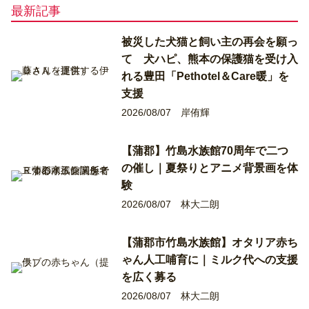
最新記事
被災した犬猫と飼い主の再会を願っ
て 犬ハピ、熊本の保護猫を受け入
れる豊田「Pethotel＆Care暖」を
支援
2026/08/07
岸侑輝
【蒲郡】竹島水族館70周年で二つ
の催し｜夏祭りとアニメ背景画を体
験
2026/08/07
林大二朗
【蒲郡市竹島水族館】オタリア赤ち
ゃん人工哺育に｜ミルク代への支援
を広く募る
2026/08/07
林大二朗