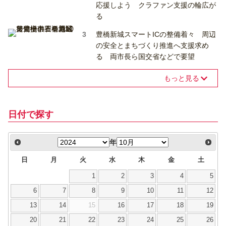
応援しよう クラファン支援の輪広が
る
豊橋新城スマートICの整備着々 周辺
の安全とまちづくり推進へ支援求め
る 両市長ら国交省などで要望
もっと見る
日付で探す
年
日
月
火
水
木
金
土
1
2
3
4
5
6
7
8
9
10
11
12
13
14
15
16
17
18
19
20
21
22
23
24
25
26