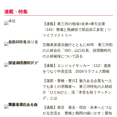
連載・特集
【連載】東三河の地域×未来×牽引企業
〈143〉整備と熟練技で部品加工多彩｜ツ
ツイファクトリー
労働者派遣法施行とともに40年 東三河初
の人材会社「ISO」山口社長、採用難時代
の人材確保について語る
【連載】エンジョイサッカー〈112〉進路
をつなぐ中高交流 2026ララフェス開催
【蒲郡・豊橋・豊川】魅力ある企業を一人
でも多くの求職者へ 東三河特化の人材紹
介「ひとtoひと」流「本音を拾うマッチン
グ」とは
【連載】発言 過去・現在・未来へとつな
がる交流を 豊橋と鶴岡の縁いかす｜愛知