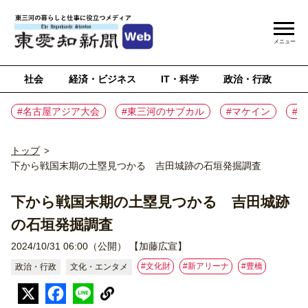
メニュー
社会
経済・ビジネス
IT・科学
政治・行政
ス
#名古屋アジア大会
#東三河のサブカル
#マケイン
#
トップ
>
下から戦国末期の土塁見つかる 吉田城跡の石垣発掘調査
下から戦国末期の土塁見つかる 吉田城跡
の石垣発掘調査
2024/10/31 06:00（公開）
【加藤広宣】
#文化財
#新アリーナ
#豊橋
政治・行政
文化・エンタメ