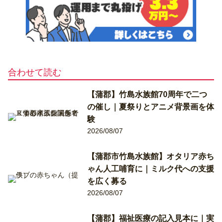
合わせて読む
【蒲郡】竹島水族館70周年で二つ
の催し｜夏祭りとアニメ背景画を体
験
2026/08/07
【蒲郡市竹島水族館】オタリア赤ち
ゃん人工哺育に｜ミルク代への支援
を広く募る
2026/08/07
【蒲郡】福祉医療の記入見本に｜実