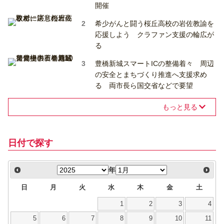
開催
希少がんと闘う桜丘高校の岩佐教諭を
応援しよう クラファン支援の輪広が
る
豊橋新城スマートICの整備着々 周辺
の安全とまちづくり推進へ支援求め
る 両市長ら国交省などで要望
もっと見る
日付で探す
年
日
月
火
水
木
金
土
1
2
3
4
5
6
7
8
9
10
11