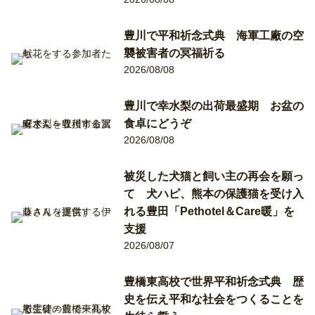
豊川で平和祈念式典 海軍工廠の空
襲被害者の冥福祈る
2026/08/08
豊川で幸水梨の出荷最盛期 お盆の
食卓にどうぞ
2026/08/08
被災した犬猫と飼い主の再会を願っ
て 犬ハピ、熊本の保護猫を受け入
れる豊田「Pethotel＆Care暖」を
支援
2026/08/07
豊橋東高校で世界平和祈念式典 歴
史を伝え平和な社会をつくることを