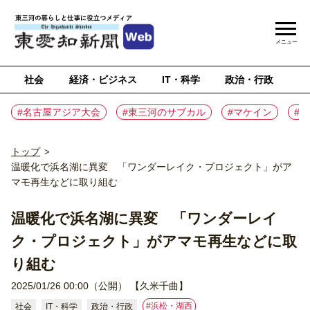
メニュー
社会
経済・ビジネス
IT・科学
政治・行政
ス
#名古屋アジア大会
#東三河のサブカル
#マケイン
#
トップ
>
温暖化で浜名湖に異変 「ワンダーレイク・プロジェクト」がア
マモ再生などに取り組む
温暖化で浜名湖に異変 「ワンダーレイ
ク・プロジェクト」がアマモ再生などに取
り組む
2025/01/26 00:00（公開）
【久米千曲】
#浜松・湖西
社会
IT・科学
政治・行政