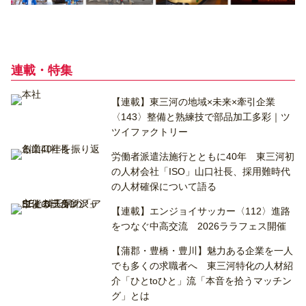
連載・特集
【連載】東三河の地域×未来×牽引企業
〈143〉整備と熟練技で部品加工多彩｜ツ
ツイファクトリー
労働者派遣法施行とともに40年 東三河初
の人材会社「ISO」山口社長、採用難時代
の人材確保について語る
【連載】エンジョイサッカー〈112〉進路
をつなぐ中高交流 2026ララフェス開催
【蒲郡・豊橋・豊川】魅力ある企業を一人
でも多くの求職者へ 東三河特化の人材紹
介「ひとtoひと」流「本音を拾うマッチン
グ」とは