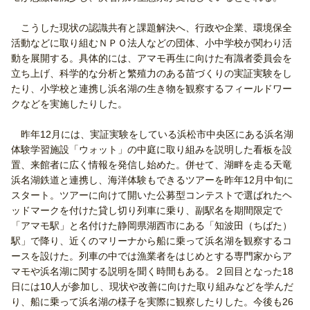
こうした現状の認識共有と課題解決へ、行政や企業、環境保全
活動などに取り組むＮＰＯ法人などの団体、小中学校が関わり活
動を展開する。具体的には、アマモ再生に向けた有識者委員会を
立ち上げ、科学的な分析と繁殖力のある苗づくりの実証実験をし
たり、小学校と連携し浜名湖の生き物を観察するフィールドワー
クなどを実施したりした。
昨年12月には、実証実験をしている浜松市中央区にある浜名湖
体験学習施設「ウォット」の中庭に取り組みを説明した看板を設
置、来館者に広く情報を発信し始めた。併せて、湖畔を走る天竜
浜名湖鉄道と連携し、海洋体験もできるツアーを昨年12月中旬に
スタート。ツアーに向けて開いた公募型コンテストで選ばれたヘ
ッドマークを付けた貸し切り列車に乗り、副駅名を期間限定で
「アマモ駅」と名付けた静岡県湖西市にある「知波田（ちばた）
駅」で降り、近くのマリーナから船に乗って浜名湖を観察するコ
ースを設けた。列車の中では漁業者をはじめとする専門家からア
マモや浜名湖に関する説明を聞く時間もある。２回目となった18
日には10人が参加し、現状や改善に向けた取り組みなどを学んだ
り、船に乗って浜名湖の様子を実際に観察したりした。今後も26