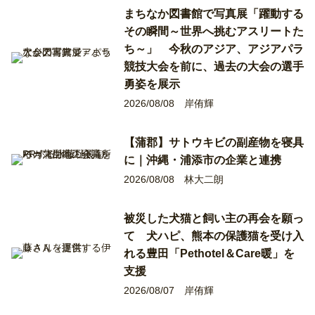
まちなか図書館で写真展「躍動する
その瞬間～世界へ挑むアスリートた
ち～」 今秋のアジア、アジアパラ
競技大会を前に、過去の大会の選手
勇姿を展示
2026/08/08
岸侑輝
【蒲郡】サトウキビの副産物を寝具
に｜沖縄・浦添市の企業と連携
2026/08/08
林大二朗
被災した犬猫と飼い主の再会を願っ
て 犬ハピ、熊本の保護猫を受け入
れる豊田「Pethotel＆Care暖」を
支援
2026/08/07
岸侑輝