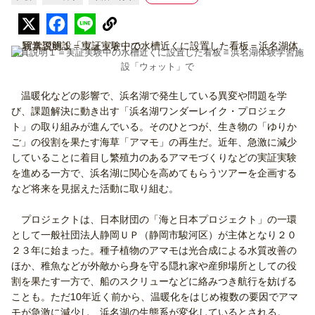
写真説明１＝実証実験中の水槽近くに設置した看板＝浜名湖体験学習施
設「ウォット」で
温暖化などの影響で、浜名湖で発生している異変や問題を学
び、課題解決に動き出す「浜名湖ワンダーレイク・プロジェク
ト」の取り組みが進んでいる。そのひとつが、生き物の「ゆりか
ご」の役割を果たす海草「アマモ」の再生だ。近年、急激に減少
していることに着目し繁殖力のあるアマモづくりなどの実証実験
を進める一方で、浜名湖に関心を高めてもらうツアーを企画する
など将来を見据えた活動に取り組む。
プロジェクトは、日本財団の「海と日本プロジェクト」の一環
として一般社団法人静岡ＵＰ（静岡市駿河区）が主体となり２０
２３年に始まった。種子植物のアマモは光合成による水質改善の
ほか、稚魚などが外敵から身を守る隠れ家や産卵場所としての役
割を果たす一方で、船のスクリューなどに絡みつき航行を妨げる
ことも。ただ10年近く前から、温暖化をはじめ複数の要因でアマ
モが急激に減少し、浜名湖の生態系が変化しているとされる。