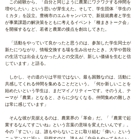
この経験から、「自分と同じように農業にワクワクする仲間を
増やしたい」という思いが芽生えた。そして、学生団体「学生の
ミカタ」を設立。豊橋市のエムキャンパスで、新規就農者と学生
が事業課題の解決策をともに考えるイベント「種まきトーク会」
を開催するなど、若者と農業の接点を創出してきた。
「活動をやっていて良かったと思うのは、参加した学生同士が
新たにつながり、情報交換する場を生み出せたとき。大学や普段
の生活では出会えなかった人との交流が、新しい価値を生むと信
じています」と語る。
しかし、その道のりは平坦ではない。最も困難なのは、活動に
共感してくれる仲間を集めることだという。「何か新しいことを
始めたいという学生は、まだマイノリティーです。そのうえ、テ
ーマが『農業』となると、さらに少なくなる。仲間集めの難しさ
は常に感じています」
そんな彼が見据えるのは、農業界の「革命」だ。「『農業で起
業するなんてすごいね』という言葉の意味を変えたいんです」。
今の「すごい」は、誰もやらないことに取り組む「偉い」という
ニュアンスに近い。目指すのは、誰もが「自分もやってみたい」