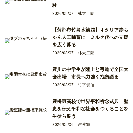
験
2026/08/07
林大二朗
【蒲郡市竹島水族館】オタリア赤ち
ゃん人工哺育に｜ミルク代への支援
を広く募る
2026/08/07
林大二朗
豊川の中学生が陸上と弓道で全国大
会出場 市長へ力強く抱負語る
2026/08/07
竹下貴信
豊橋東高校で世界平和祈念式典 歴
史を伝え平和な社会をつくることを
生徒ら誓う
2026/08/06
岸侑輝