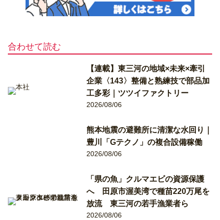
合わせて読む
【連載】東三河の地域×未来×牽引
企業〈143〉整備と熟練技で部品加
工多彩｜ツツイファクトリー
2026/08/06
熊本地震の避難所に清潔な水回り｜
豊川「Gテクノ」の複合設備稼働
2026/08/06
「県の魚」クルマエビの資源保護
へ 田原市渥美湾で種苗220万尾を
放流 東三河の若手漁業者ら
2026/08/06