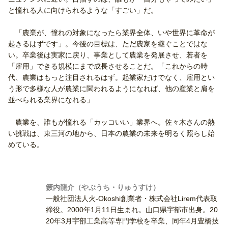
と憧れる人に向けられるような「すごい」だ。
「農業が、憧れの対象になったら業界全体、いや世界に革命が
起きるはずです」。今後の目標は、ただ農家を継ぐことではな
い。卒業後は実家に戻り、事業として農業を発展させ、若者を
「雇用」できる規模にまで成長させることだ。「これからの時
代、農業はもっと注目されるはず。起業家だけでなく、雇用とい
う形で多様な人が農業に関われるようになれば、他の産業と肩を
並べられる業界になれる」
農業を、誰もが憧れる「カッコいい」業界へ。佐々木さんの熱
い挑戦は、東三河の地から、日本の農業の未来を明るく照らし始
めている。
籔内龍介（やぶうち・りゅうすけ）
一般社団法人火-Okoshi創業者・株式会社Lirem代表取
締役。2000年1月11日生まれ。山口県宇部市出身。20
20年3月宇部工業高等専門学校を卒業、同年4月豊橋技