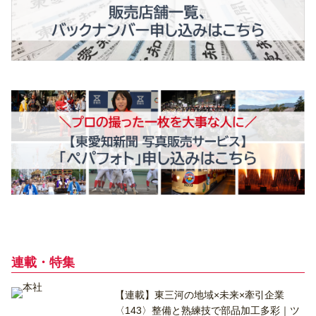
連載・特集
【連載】東三河の地域×未来×牽引企業
〈143〉整備と熟練技で部品加工多彩｜ツ