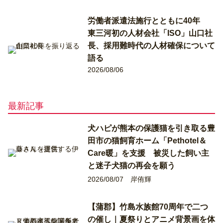
労働者派遣法施行とともに40年
東三河初の人材会社「ISO」山口社
長、採用難時代の人材確保について
語る
2026/08/06
最新記事
犬ハピが熊本の保護猫を引き取る豊
田市の猫飼育ホーム「Pethotel＆
Care暖」を支援 被災した飼い主
と迷子犬猫の再会を願う
2026/08/07
岸侑輝
【蒲郡】竹島水族館70周年で二つ
の催し｜夏祭りとアニメ背景画を体