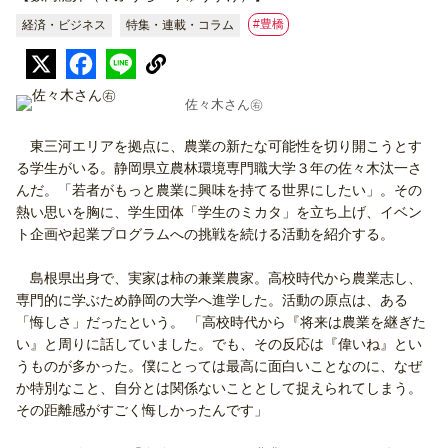
#豊橋
経済・ビジネス
特集・連載・コラム
佐々木さん㊨
東三河エリアを拠点に、農業の新たな可能性を切り開こうとす
る学生がいる。静岡県立農林環境専門職大学３年の佐々木汰一さ
んだ。「若者がもっと農業に興味を持てる世界にしたい」。その
熱い思いを胸に、学生団体「学生のミカタ」を立ち上げ、イベン
ト企画や起業プログラムへの挑戦を続ける活動を紹介する。
島根県出身で、実家は柿の兼業農家。高校時代から農業志し、
専門的に学ぶため静岡の大学へ進学した。活動の原点は、ある
「悔しさ」だったという。 「高校時代から『将来は農業を継ぎた
い』と周りに話していました。でも、その反応は『偉いね』とい
うものが多かった。僕にとっては最高に面白いことなのに、なぜ
か特別なこと、自分とは関係ないこととして捉えられてしまう。
その距離感がすごく悔しかったんです」