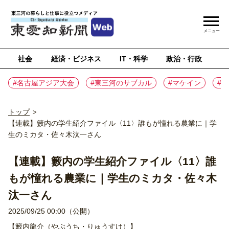
メニュー
社会
経済・ビジネス
IT・科学
政治・行政
ス
#名古屋アジア大会
#東三河のサブカル
#マケイン
#
トップ
>
【連載】籔内の学生紹介ファイル〈11〉誰もが憧れる農業に｜学
生のミカタ・佐々木汰一さん
【連載】籔内の学生紹介ファイル〈11〉誰
もが憧れる農業に｜学生のミカタ・佐々木
汰一さん
2025/09/25 00:00（公開）
【籔内龍介（やぶうち・りゅうすけ）】