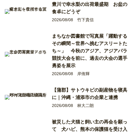
豊川で幸水梨の出荷最盛期 お盆の
食卓にどうぞ
2026/08/08
竹下貴信
まちなか図書館で写真展「躍動する
その瞬間～世界へ挑むアスリートた
ち～」 今秋のアジア、アジアパラ
競技大会を前に、過去の大会の選手
勇姿を展示
2026/08/08
岸侑輝
【蒲郡】サトウキビの副産物を寝具
に｜沖縄・浦添市の企業と連携
2026/08/08
林大二朗
被災した犬猫と飼い主の再会を願っ
て 犬ハピ、熊本の保護猫を受け入