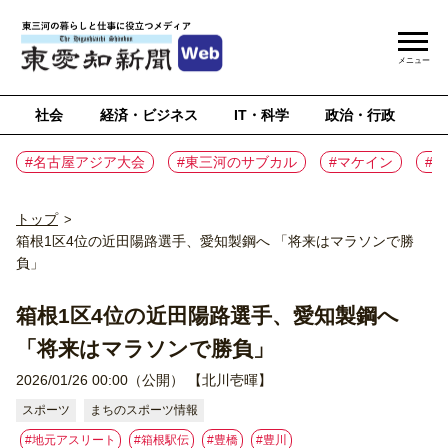
メニュー
社会
経済・ビジネス
IT・科学
政治・行政
ス
#名古屋アジア大会
#東三河のサブカル
#マケイン
#
トップ
>
箱根1区4位の近田陽路選手、愛知製鋼へ 「将来はマラソンで勝
負」
箱根1区4位の近田陽路選手、愛知製鋼へ
「将来はマラソンで勝負」
2026/01/26 00:00（公開）
【北川壱暉】
スポーツ
まちのスポーツ情報
#地元アスリート
#箱根駅伝
#豊橋
#豊川