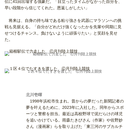
伝に41回出場する強豪だ。「目立ったタイムがなかった自分を、
早い段階から信じてくれた。恩返しがしたい」
将来は、自身の持ち味である粘り強さを武器にマラソンへの挑
戦も見据える。「自分がどれだけ強くなったかを先輩や同期に見
せつけるチャンス。負けないように頑張りたい」と笑顔を見せ
た。
箱根駅伝で力走した Ⓒ月刊陸上競技
１区４位でたすきを渡した Ⓒ月刊陸上競技
北川壱暉
1998年浜松市生まれ。昔からの夢だった新聞記者の
夢を叶えるために、2023年に入社した。同年からスポ
ーツと警察を担当。最近は高校野球で泥だらけの球児
を追いかけている。雨森たきびさん（作家）や佐野妙
さん（漫画家）らを取り上げた「東三河のサブカルチ