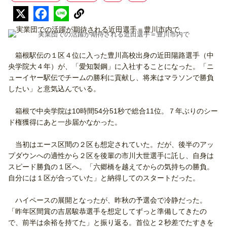
実業団での活躍が期待される近田選手＝豊川市内で
箱根駅伝の１区４位に入った豊川高校出身の近田陽路選手（中
央学院大４年）が、「愛知製鋼」に入社することになった。「ニ
ューイヤー駅伝でチームの勝利に貢献し、将来はマラソンで勝負
したい」と意気込んでいる。
箱根で中央学院は10時間54分51秒で総合11位。７年ぶりのシー
ド権獲得にあと一歩届かなかった。
当初はエース区間の２区も想定されていた。だが、後半のアッ
プダウンへの適性から２区を後輩の市川大世選手に託し、自身は
スピード勝負の１区へ。「六郷橋を越えてからの気持ちの勝負。
自分には１区が合っていた」と納得してのスタートだった。
ハイペースの展開となったが、昨秋の予選会で冷静だった。
「昨年区間賞の吉居駿恭選手を想定してずっと準備してきたの
で、前半は余裕を持てた」と振り返る。首位と２秒差でたすきを