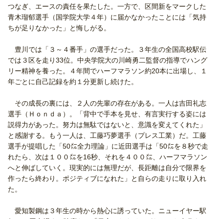
つなぎ、エースの責任を果たした。一方で、区間新をマークした
青木瑠郁選手（国学院大学４年）に届かなかったことには「気持
ちが足りなかった」と悔しがる。
豊川では「３～４番手」の選手だった。３年生の全国高校駅伝
では３区を走り33位。中央学院大の川崎勇二監督の指導でハング
リー精神を養った。４年間でハーフマラソン約20本に出場し、１
年ごとに自己記録を約１分更新し続けた。
その成長の裏には、２人の先輩の存在がある。一人は吉田礼志
選手（Ｈｏｎｄａ）。「背中で手本を見せ、有言実行する姿には
説得力があった。努力は無駄ではないと、意識を変えてくれた」
と感謝する。もう一人は、工藤巧夢選手（プレス工業）だ。工藤
選手が提唱した「50㍍全力理論」に近田選手は「50㍍を８秒で走
れたら、次は１００㍍を16秒、それを４００㍍、ハーフマラソン
へと伸ばしていく。現実的には無理だが、長距離は自分で限界を
作ったら終わり。ポジティブになれた」と自らの走りに取り入れ
た。
愛知製鋼は３年生の時から熱心に誘っていた。ニューイヤー駅