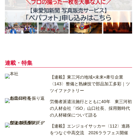
連載・特集
【連載】東三河の地域×未来×牽引企業
〈143〉整備と熟練技で部品加工多彩｜ツ
ツイファクトリー
労働者派遣法施行とともに40年 東三河初
の人材会社「ISO」山口社長、採用難時代
の人材確保について語る
【連載】エンジョイサッカー〈112〉進路
をつなぐ中高交流 2026ララフェス開催