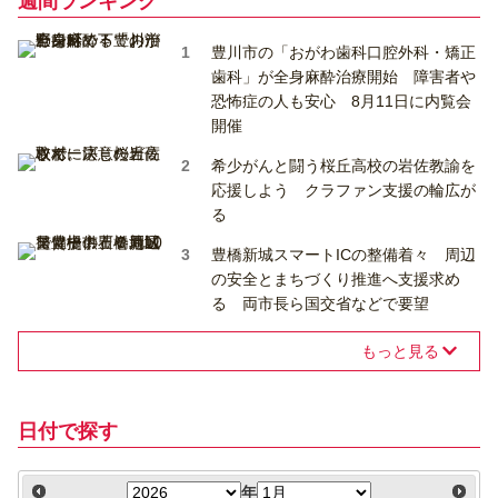
週間ランキング
豊川市の「おがわ歯科口腔外科・矯正
歯科」が全身麻酔治療開始 障害者や
恐怖症の人も安心 8月11日に内覧会
開催
希少がんと闘う桜丘高校の岩佐教諭を
応援しよう クラファン支援の輪広が
る
豊橋新城スマートICの整備着々 周辺
の安全とまちづくり推進へ支援求め
る 両市長ら国交省などで要望
もっと見る
日付で探す
年