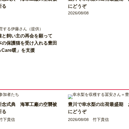
祈る
にどうぞ
2026/08/08
猫と飼い主の再会を願って
本の保護猫を受け入れる豊田
l＆Care暖」を支援
祈念式典 海軍工廠の空襲被
豊川で幸水梨の出荷最盛期 
祈る
にどうぞ
竹下貴信
2026/08/08
竹下貴信