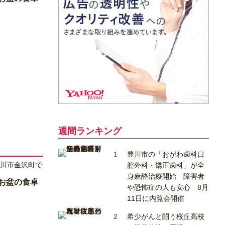
週間ランキング
豊川市の「おがわ歯科口
腔外科・矯正歯科」が全
身麻酔治療開始 障害者
お盆の食卓
や恐怖症の人も安心 8月
11日に内覧会開催
希少がんと闘う桜丘高校