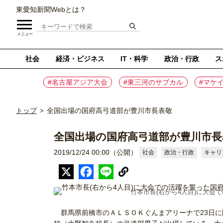
東愛知新聞Webとは？
メニュー
社会
経済・ビジネス
IT・科学
政治・行政
ス
#名古屋アジア大会
#東三河のサブカル
#マケ
トップ
全国出場の国府高弓道部が豊川市長表敬
>
全国出場の国府高弓道部が豊川市長
2019/12/24 00:00（公開）
社会
政治・行政
キャリ
竹本市長(右から4人目)に大会
群馬県前橋市のＡＬＳＯＫぐんまアリーナで23日に