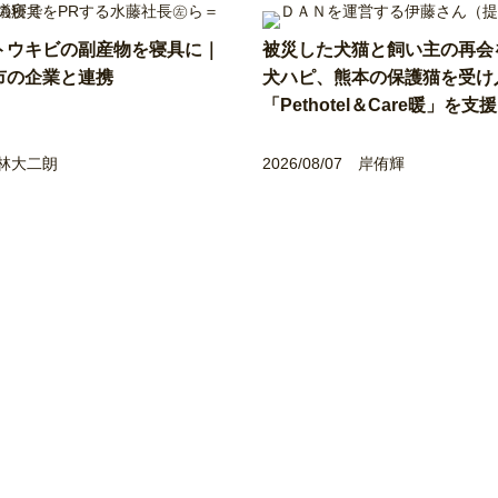
トウキビの副産物を寝具に｜
被災した犬猫と飼い主の再
市の企業と連携
犬ハピ、熊本の保護猫を受け
「Pethotel＆Care暖」を支援
林大二朗
2026/08/07
岸侑輝