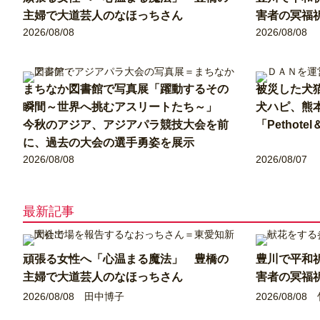
主婦で大道芸人のなほっちさん
害者の冥福
2026/08/08
2026/08/08
まちなか図書館で写真展「躍動するその
被災した犬
瞬間～世界へ挑むアスリートたち～」
犬ハピ、熊
今秋のアジア、アジアパラ競技大会を前
「Pethote
に、過去の大会の選手勇姿を展示
2026/08/08
2026/08/07
最新記事
頑張る女性へ「心温まる魔法」 豊橋の
豊川で平和
主婦で大道芸人のなほっちさん
害者の冥福
2026/08/08
田中博子
2026/08/08