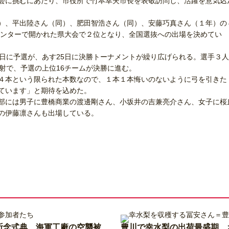
会に挑むにあたり、市役所で竹本幸夫市長を表敬訪問し、活躍を意気込
）、平出陸さん（同）、肥田智浩さん（同）、安藤巧真さん（１年）の
センターで開かれた県大会で２位となり、全国選抜への出場を決めてい
日に予選が、あす25日に決勝トーナメントが繰り広げられる。選手３人
射で、予選の上位16チームが決勝に進む。
４本という限られた本数なので、１本１本悔いのないように弓を引きた
ています」と期待を込めた。
部には男子に豊橋商業の渡邊剛さん、小坂井の吉兼亮介さん、女子に桜
の伊藤凛さんも出場している。
祈念式典 海軍工廠の空襲被
豊川で幸水梨の出荷最盛期 