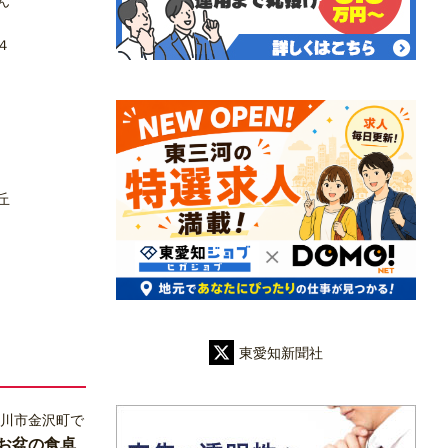
ん
４
丘
東愛知新聞社
お盆の食卓