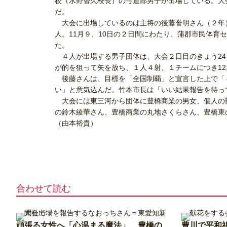
校（水野智久校長）の弓道部男子が出場している。大
だ。
大会に出場しているのは主将の後藤誉明さん（２年
人。11月９、10日の２日間にわたり、蒲郡市民体育
た。
４人が出場する男子団体は、大会２日目のきょう24
が的を狙って矢を放ち、１人４射、１チームにつき12
後藤さんは、目標を「全国制覇」と宣言した上で「
い」と意気込んだ。竹本市長は「いい結果報告を待っ
大会には東三河から団体に豊橋商業の男女、個人の
の鈴木綾華さん、豊橋商業の丸地さくらさん、豊橋東
（由本裕貴）
合わせて読む
頑張る女性へ「心温まる魔法」 豊橋の
豊川で平和