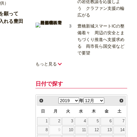
の岩佐教諭を応援しよ
う クラファン支援の輪
会を願って
広がる
入れる豊田
豊橋新城スマートICの整
備着々 周辺の安全とま
ちづくり推進へ支援求め
る 両市長ら国交省など
で要望
もっと見る
日付で探す
年
日
月
火
水
木
金
土
1
2
3
4
5
6
7
8
9
10
11
12
13
14