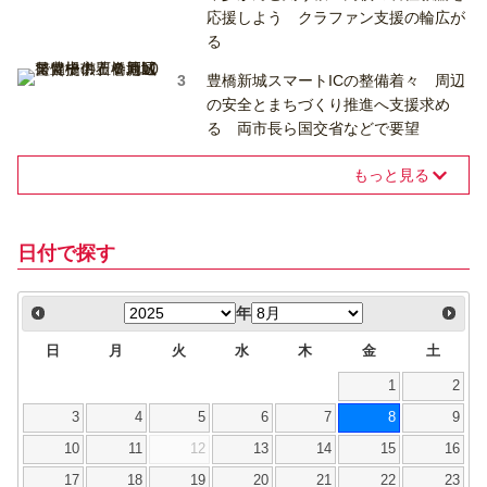
応援しよう クラファン支援の輪広が
る
豊橋新城スマートICの整備着々 周辺
の安全とまちづくり推進へ支援求め
る 両市長ら国交省などで要望
もっと見る
日付で探す
年
日
月
火
水
木
金
土
1
2
3
4
5
6
7
8
9
10
11
12
13
14
15
16
17
18
19
20
21
22
23