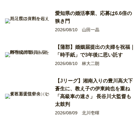
愛知県の婚活事業、応募は6.6倍の
狭き門
2026/08/10
山田一晶
【蒲郡】婚姻届提出の夫婦を祝福｜
「時手紙」で3年後に思い託す
2026/08/10
林大二朗
【Jリーグ】湘南入りの豊川高大下
蒼生に、教え子の伊東純也を重ね
「高級車の速さ」 長谷川大監督も
太鼓判
2026/08/09
北川壱暉