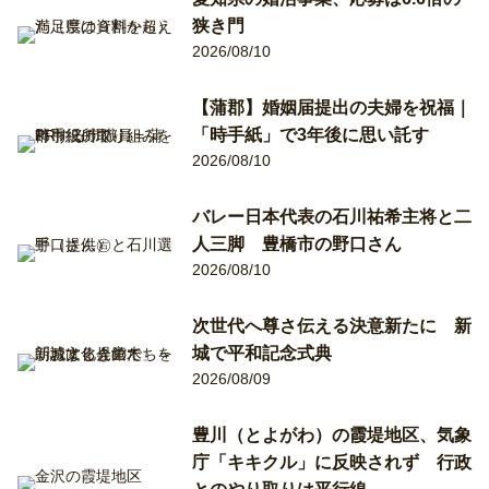
狭き門
2026/08/10
【蒲郡】婚姻届提出の夫婦を祝福｜
「時手紙」で3年後に思い託す
2026/08/10
バレー日本代表の石川祐希主将と二
人三脚 豊橋市の野口さん
2026/08/10
次世代へ尊さ伝える決意新たに 新
城で平和記念式典
2026/08/09
豊川（とよがわ）の霞堤地区、気象
庁「キキクル」に反映されず 行政