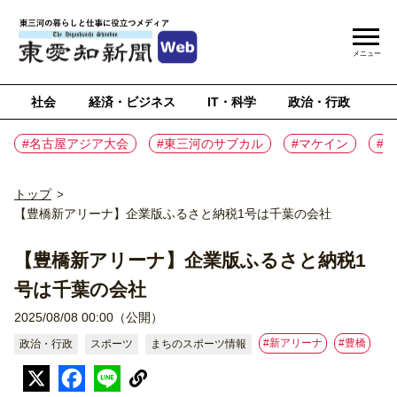
メニュー
社会
経済・ビジネス
IT・科学
政治・行政
ス
#名古屋アジア大会
#東三河のサブカル
#マケイン
#
トップ
>
【豊橋新アリーナ】企業版ふるさと納税1号は千葉の会社
【豊橋新アリーナ】企業版ふるさと納税1
号は千葉の会社
2025/08/08 00:00（公開）
#新アリーナ
#豊橋
政治・行政
スポーツ
まちのスポーツ情報