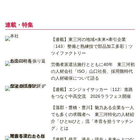
連載・特集
【連載】東三河の地域×未来×牽引企業
〈143〉整備と熟練技で部品加工多彩｜ツ
ツイファクトリー
労働者派遣法施行とともに40年 東三河初
の人材会社「ISO」山口社長、採用難時代
の人材確保について語る
【連載】エンジョイサッカー〈112〉進路
をつなぐ中高交流 2026ララフェス開催
【蒲郡・豊橋・豊川】魅力ある企業を一人
でも多くの求職者へ 東三河特化の人材紹
介「ひとtoひと」流「本音を拾うマッチン
グ」とは
【連載】発言 過去・現在・未来へとつな