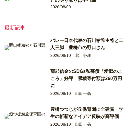
とのやり取りは平行線
2026/08/09
最新記事
バレー日本代表の石川祐希主将と二
人三脚 豊橋市の野口さん
2026/08/10
北川壱暉
蒲郡信金のSDGs私募債「愛郷のこ
ころ」好評 累積寄付額は260万円
に
2026/08/10
山田一晶
豊橋つつじが丘保育園に全建賞 学
生の斬新なアイデア反映が高評価
2026/08/10
山田一晶