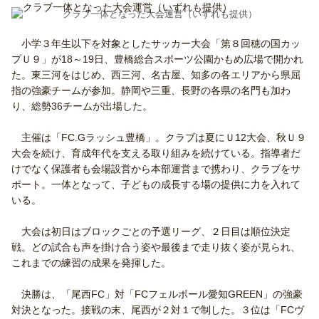
クラブ一体となった大会運営（いずれも提供）
小学３年生以下を対象としたサッカー大会「第８回穂の国カッ
プＵ９」が18～19日、豊橋総合スポーツ公園かもめ広場で開かれ
た。東三河をはじめ、西三河、名古屋、知多の各エリアから県屈
指の強豪チームが参加。静岡や三重、長野の各県の名門も加わ
り、総勢36チームが出場した。
主催は「FC.Gラッシュ豊橋」。クラブは夏にＵ12大会、秋Ｕ９
大会を続け、育成年代を支える取り組みを続けている。指導者だ
けでなく保護者も会場設営から本部運営まで携わり、クラブをサ
ポート。一体となって、子どもの成長する場の提供に力を入れて
いる。
大会は初日はブロックごとの予選リーグ、２日目は順位決定
戦。どの試合も声を掛け合う姿や最後まで走り抜く姿が見られ、
これまでの練習の成果を発揮した。
決勝は、「尾西FC」対「FCフェルボール愛知GREEN」の強豪
対決となった。接戦の末、尾西が２対１で制した。３位は「FCヴ