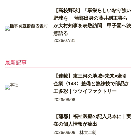
【高校野球】「享栄らしい粘り強い
野球を」 蒲郡出身の藤井副主将ら
が大村知事を表敬訪問 甲子園へ決
意語る
2026/07/31
最新記事
【連載】東三河の地域×未来×牽引
企業〈143〉整備と熟練技で部品加
工多彩｜ツツイファクトリー
2026/08/06
【蒲郡】福祉医療の記入見本に｜実
在の個人情報が流出
2026/08/06
林大二朗