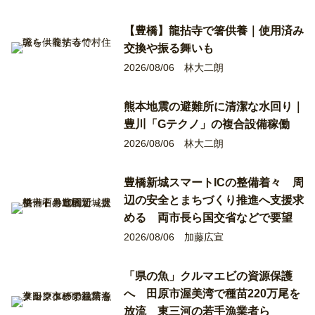
【豊橋】龍拈寺で箸供養｜使用済み
交換や振る舞いも
2026/08/06
林大二朗
熊本地震の避難所に清潔な水回り｜
豊川「Gテクノ」の複合設備稼働
2026/08/06
林大二朗
豊橋新城スマートICの整備着々 周
辺の安全とまちづくり推進へ支援求
める 両市長ら国交省などで要望
2026/08/06
加藤広宣
「県の魚」クルマエビの資源保護
へ 田原市渥美湾で種苗220万尾を
放流 東三河の若手漁業者ら