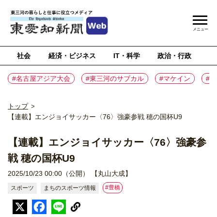
メニュー
社会
経済・ビジネス
IT・科学
政治・行政
ス
#名古屋アジア大会
#東三河のサブカル
#マケイン
#
トップ
>
【連載】エンジョイサッカー〈76〉強豪参戦 穂の国杯U9
【連載】エンジョイサッカー〈76〉強豪参
戦 穂の国杯U9
2025/10/23 00:00（公開）
【丸山大成】
#豊橋
スポーツ
まちのスポーツ情報