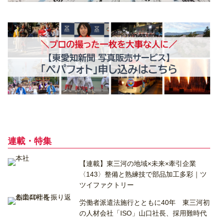
連載・特集
【連載】東三河の地域×未来×牽引企業
〈143〉整備と熟練技で部品加工多彩｜ツ
ツイファクトリー
労働者派遣法施行とともに40年 東三河初
の人材会社「ISO」山口社長、採用難時代