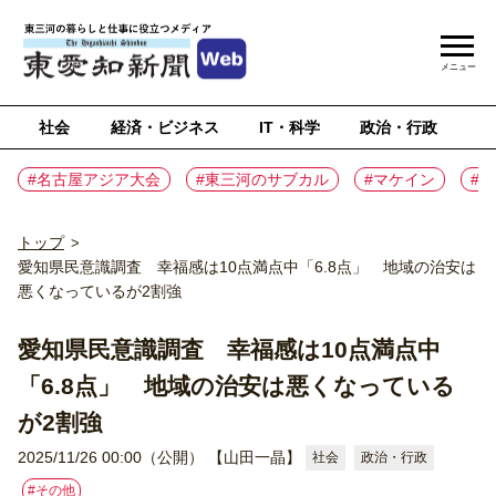
メニュー
社会
経済・ビジネス
IT・科学
政治・行政
ス
#名古屋アジア大会
#東三河のサブカル
#マケイン
#
トップ
>
愛知県民意識調査 幸福感は10点満点中「6.8点」 地域の治安は
悪くなっているが2割強
愛知県民意識調査 幸福感は10点満点中
「6.8点」 地域の治安は悪くなっている
が2割強
2025/11/26 00:00（公開）
【山田一晶】
社会
政治・行政
#その他