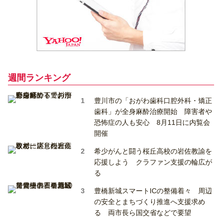
週間ランキング
豊川市の「おがわ歯科口腔外科・矯正
歯科」が全身麻酔治療開始 障害者や
恐怖症の人も安心 8月11日に内覧会
開催
希少がんと闘う桜丘高校の岩佐教諭を
応援しよう クラファン支援の輪広が
る
豊橋新城スマートICの整備着々 周辺
の安全とまちづくり推進へ支援求め
る 両市長ら国交省などで要望