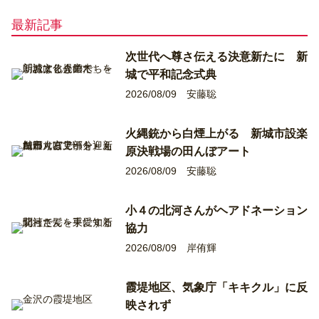
最新記事
次世代へ尊さ伝える決意新たに 新
城で平和記念式典
2026/08/09
安藤聡
火縄銃から白煙上がる 新城市設楽
原決戦場の田んぼアート
2026/08/09
安藤聡
小４の北河さんがヘアドネーション
協力
2026/08/09
岸侑輝
霞堤地区、気象庁「キキクル」に反
映されず