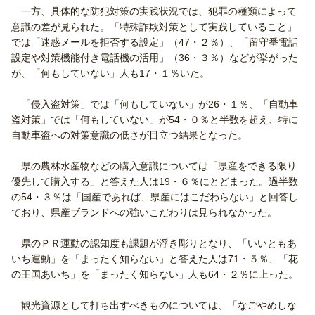
一方、具体的な防犯対策の実践状況では、犯罪の種類によって
意識の差が見られた。「特殊詐欺対策として実践していること」
では「迷惑メールを拒否する設定」（47・２％）、「留守番電話
設定や対策機能付き電話機の活用」（36・３％）などが挙がった
が、「何もしていない」人も17・１％いた。
「侵入盗対策」では「何もしていない」が26・１％、「自動車
盗対策」では「何もしていない」が54・０％と半数を超え、特に
自動車盗への対策意識の低さが目立つ結果となった。
県の農林水産物などの購入意識については「県産をできる限り
優先して購入する」と答えた人は19・６％にとどまった。過半数
の54・３％は「国産であれば、県産にはこだわらない」と回答し
ており、県産ブランドへの強いこだわりは見られなかった。
県のＰＲ運動の認知度も課題が浮き彫りとなり、「いいともあ
いち運動」を「まったく知らない」と答えた人は71・５％、「花
の王国あいち」を「まったく知らない」人も64・２％に上った。
観光資源として打ち出すべきものについては、「なごやめしな