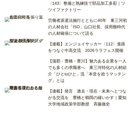
〈143〉整備と熟練技で部品加工多彩｜ツ
ツイファクトリー
労働者派遣法施行とともに40年 東三河初
の人材会社「ISO」山口社長、採用難時代
の人材確保について語る
【連載】エンジョイサッカー〈112〉進路
をつなぐ中高交流 2026ララフェス開催
【蒲郡・豊橋・豊川】魅力ある企業を一人
でも多くの求職者へ 東三河特化の人材紹
介「ひとtoひと」流「本音を拾うマッチン
グ」とは
【連載】発言 過去・現在・未来へとつな
がる交流を 豊橋と鶴岡の縁いかす｜愛知
大学地域政策学部教授 斉藤徹史