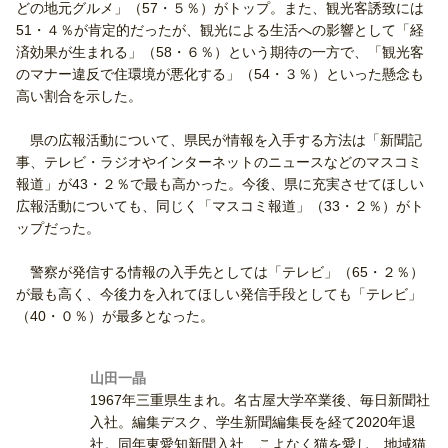
どの地元グルメ」（57・５％）がトップ。また、観光客誘致には
51・４％が肯定的だったが、観光による生活への影響として「経
済効果が生まれる」（58・６％）という期待の一方で、「観光客
のマナー違反で住環境が悪化する」（54・３％）といった懸念も
高い割合を示した。
県の広報活動について、県民が情報を入手する方法は「新聞記
事、テレビ・ラジオやインターネットのニュースなどのマスコミ
報道」が43・２％で最も高かった。今後、県に充実させてほしい
広報活動についても、同じく「マスコミ報道」（33・２％）がト
ップだった。
警察が発信する情報の入手先としては「テレビ」（65・２％）
が最も高く、今後力を入れてほしい発信手段としても「テレビ」
（40・０％）が最多となった。
山田一晶
1967年三重県生まれ。名古屋大学卒業後、毎日新聞社
入社。編集デスク、学生新聞編集長を経て2020年退
社。同年東愛知新聞入社、こよなく猫を愛し、地域猫