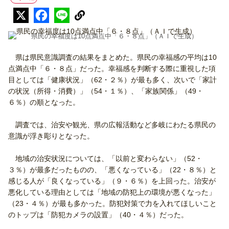
県民の幸福度は10点満点中「６・８点」（ＡＩで生成）
県は県民意識調査の結果をまとめた。県民の幸福感の平均は10
点満点中「６・８点」だった。幸福感を判断する際に重視した項
目としては「健康状況」（62・２％）が最も多く、次いで「家計
の状況（所得・消費）」（54・１％）、「家族関係」（49・
６％）の順となった。
調査では、治安や観光、県の広報活動など多岐にわたる県民の
意識が浮き彫りとなった。
地域の治安状況については、「以前と変わらない」（52・
３％）が最多だったものの、「悪くなっている」（22・８％）と
感じる人が「良くなっている」（９・６％）を上回った。治安が
悪化している理由としては「地域の防犯上の環境が悪くなった」
（23・４％）が最も多かった。防犯対策で力を入れてほしいこと
のトップは「防犯カメラの設置」（40・４％）だった。