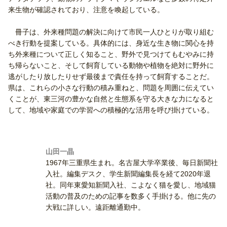
来生物が確認されており、注意を喚起している。
冊子は、外来種問題の解決に向けて市民一人ひとりが取り組む
べき行動を提案している。具体的には、身近な生き物に関心を持
ち外来種について正しく知ること、野外で見つけてもむやみに持
ち帰らないこと、そして飼育している動物や植物を絶対に野外に
逃がしたり放したりせず最後まで責任を持って飼育することだ。
県は、これらの小さな行動の積み重ねと、問題を周囲に伝えてい
くことが、東三河の豊かな自然と生態系を守る大きな力になると
して、地域や家庭での学習への積極的な活用を呼び掛けている。
山田一晶
1967年三重県生まれ。名古屋大学卒業後、毎日新聞社
入社。編集デスク、学生新聞編集長を経て2020年退
社。同年東愛知新聞入社、こよなく猫を愛し、地域猫
活動の普及のための記事を数多く手掛ける。他に先の
大戦に詳しい。遠距離通勤中。