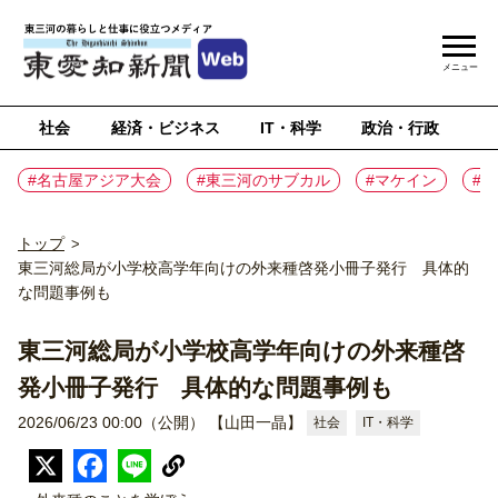
メニュー
社会
経済・ビジネス
IT・科学
政治・行政
ス
#名古屋アジア大会
#東三河のサブカル
#マケイン
#
トップ
>
東三河総局が小学校高学年向けの外来種啓発小冊子発行 具体的
な問題事例も
東三河総局が小学校高学年向けの外来種啓
発小冊子発行 具体的な問題事例も
2026/06/23 00:00（公開）
【山田一晶】
社会
IT・科学