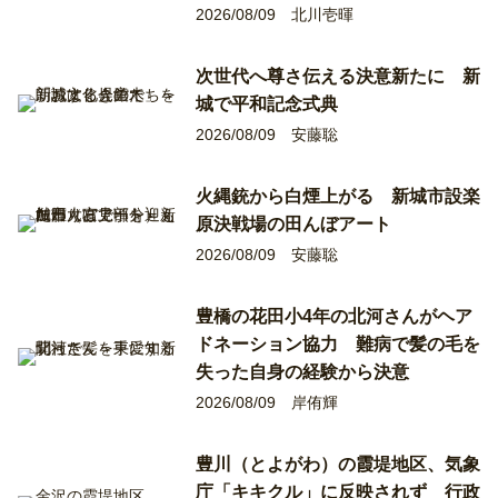
2026/08/09
北川壱暉
次世代へ尊さ伝える決意新たに 新
城で平和記念式典
2026/08/09
安藤聡
火縄銃から白煙上がる 新城市設楽
原決戦場の田んぼアート
2026/08/09
安藤聡
豊橋の花田小4年の北河さんがヘア
ドネーション協力 難病で髪の毛を
失った自身の経験から決意
2026/08/09
岸侑輝
豊川（とよがわ）の霞堤地区、気象
庁「キキクル」に反映されず 行政