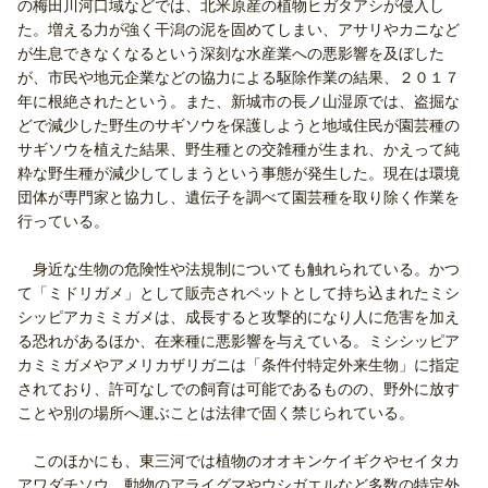
の梅田川河口域などでは、北米原産の植物ヒガタアシが侵入し
た。増える力が強く干潟の泥を固めてしまい、アサリやカニなど
が生息できなくなるという深刻な水産業への悪影響を及ぼした
が、市民や地元企業などの協力による駆除作業の結果、２０１７
年に根絶されたという。また、新城市の長ノ山湿原では、盗掘な
どで減少した野生のサギソウを保護しようと地域住民が園芸種の
サギソウを植えた結果、野生種との交雑種が生まれ、かえって純
粋な野生種が減少してしまうという事態が発生した。現在は環境
団体が専門家と協力し、遺伝子を調べて園芸種を取り除く作業を
行っている。
身近な生物の危険性や法規制についても触れられている。かつ
て「ミドリガメ」として販売されペットとして持ち込まれたミシ
シッピアカミミガメは、成長すると攻撃的になり人に危害を加え
る恐れがあるほか、在来種に悪影響を与えている。ミシシッピア
カミミガメやアメリカザリガニは「条件付特定外来生物」に指定
されており、許可なしでの飼育は可能であるものの、野外に放す
ことや別の場所へ運ぶことは法律で固く禁じられている。
このほかにも、東三河では植物のオオキンケイギクやセイタカ
アワダチソウ、動物のアライグマやウシガエルなど多数の特定外