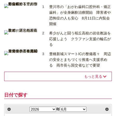
豊川市の「おがわ歯科口腔外科・矯正
歯科」が全身麻酔治療開始 障害者や
恐怖症の人も安心 8月11日に内覧会
開催
希少がんと闘う桜丘高校の岩佐教諭を
応援しよう クラファン支援の輪広が
る
豊橋新城スマートICの整備着々 周辺
の安全とまちづくり推進へ支援求め
る 両市長ら国交省などで要望
もっと見る
日付で探す
年