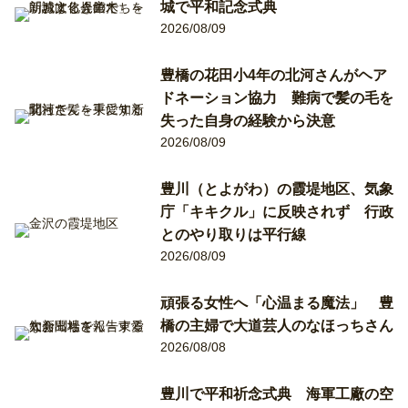
城で平和記念式典
2026/08/09
豊橋の花田小4年の北河さんがヘア
ドネーション協力 難病で髪の毛を
失った自身の経験から決意
2026/08/09
豊川（とよがわ）の霞堤地区、気象
庁「キキクル」に反映されず 行政
とのやり取りは平行線
2026/08/09
頑張る女性へ「心温まる魔法」 豊
橋の主婦で大道芸人のなほっちさん
2026/08/08
豊川で平和祈念式典 海軍工廠の空