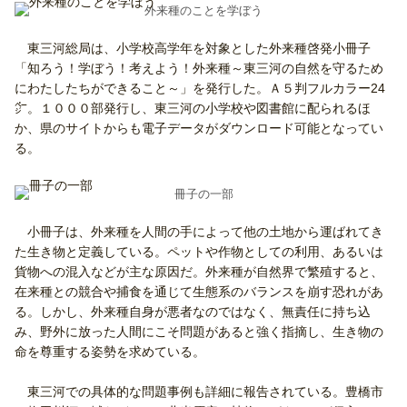
外来種のことを学ぼう
東三河総局は、小学校高学年を対象とした外来種啓発小冊子
「知ろう！学ぼう！考えよう！外来種～東三河の自然を守るため
にわたしたちができること～」を発行した。Ａ５判フルカラー24
㌻。１０００部発行し、東三河の小学校や図書館に配られるほ
か、
県のサイトからも電子データがダウンロード可能
となってい
る。
冊子の一部
小冊子は、外来種を人間の手によって他の土地から運ばれてき
た生き物と定義している。ペットや作物としての利用、あるいは
貨物への混入などが主な原因だ。外来種が自然界で繁殖すると、
在来種との競合や捕食を通じて生態系のバランスを崩す恐れがあ
る。しかし、外来種自身が悪者なのではなく、無責任に持ち込
み、野外に放った人間にこそ問題があると強く指摘し、生き物の
命を尊重する姿勢を求めている。
東三河での具体的な問題事例も詳細に報告されている。豊橋市