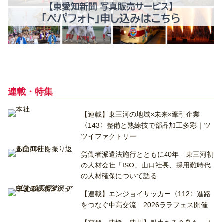
連載・特集
【連載】東三河の地域×未来×牽引企業
〈143〉整備と熟練技で部品加工多彩｜ツ
ツイファクトリー
労働者派遣法施行とともに40年 東三河初
の人材会社「ISO」山口社長、採用難時代
の人材確保について語る
【連載】エンジョイサッカー〈112〉進路
をつなぐ中高交流 2026ララフェス開催