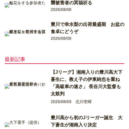
襲被害者の冥福祈る
2026/08/08
豊川で幸水梨の出荷最盛期 お盆の
食卓にどうぞ
2026/08/08
最新記事
【Jリーグ】湘南入りの豊川高大下
蒼生に、教え子の伊東純也を重ね
「高級車の速さ」 長谷川大監督も
太鼓判
2026/08/09
北川壱暉
豊川高から初のJリーガー誕生 大
下蒼生が湘南入り決定