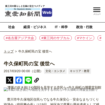
メニュー
社会
経済・ビジネス
IT・科学
政治・行政
ス
#名古屋アジア大会
#東三河のサブカル
#マケイン
#
トップ
牛久保町民の宝 後世へ
>
牛久保町民の宝 後世へ
2017/03/20 00:00（公開）
文化・エンタメ
キャリア・教育
洋風の吹き抜けや階段を見学する市民ら=牛久保町の博愛堂別館で
豊川市牛久保地区住民らでなる牛久保安心・安全なまちづくり
協議会（柴田勝会長）は19日、地区内で貴重な歴史遺産として残