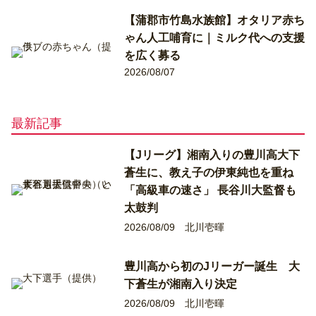
【蒲郡市竹島水族館】オタリア赤ち
ゃん人工哺育に｜ミルク代への支援
を広く募る
2026/08/07
最新記事
【Jリーグ】湘南入りの豊川高大下
蒼生に、教え子の伊東純也を重ね
「高級車の速さ」 長谷川大監督も
太鼓判
2026/08/09
北川壱暉
豊川高から初のJリーガー誕生 大
下蒼生が湘南入り決定
2026/08/09
北川壱暉