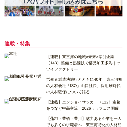
連載・特集
【連載】東三河の地域×未来×牽引企業
〈143〉整備と熟練技で部品加工多彩｜ツ
ツイファクトリー
労働者派遣法施行とともに40年 東三河初
の人材会社「ISO」山口社長、採用難時代
の人材確保について語る
【連載】エンジョイサッカー〈112〉進路
をつなぐ中高交流 2026ララフェス開催
【蒲郡・豊橋・豊川】魅力ある企業を一人
でも多くの求職者へ 東三河特化の人材紹