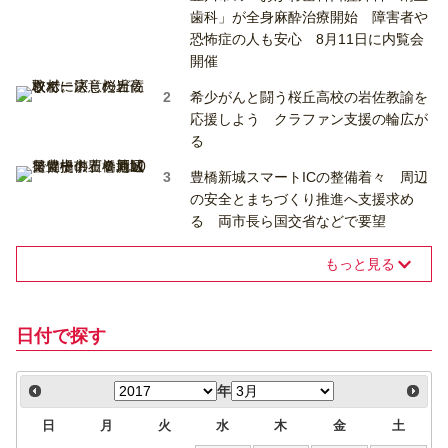
歯科」が全身麻酔治療開始 障害者や
恐怖症の人も安心 8月11日に内覧会
開催
希少がんと闘う桜丘高校の岩佐教諭を
応援しよう クラファン支援の輪広が
る
豊橋新城スマートICの整備着々 周辺
の安全とまちづくり推進へ支援求め
る 両市長ら国交省などで要望
もっと見る
日付で探す
年
日
月
火
水
木
金
土