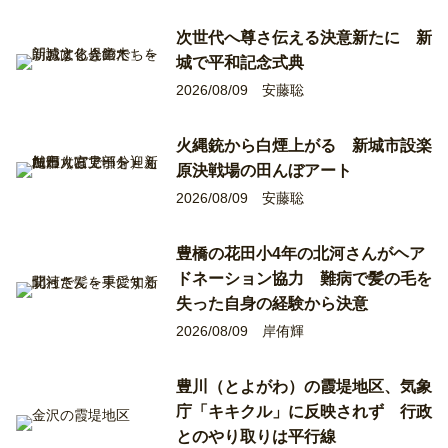
次世代へ尊さ伝える決意新たに 新
城で平和記念式典
2026/08/09
安藤聡
火縄銃から白煙上がる 新城市設楽
原決戦場の田んぼアート
2026/08/09
安藤聡
豊橋の花田小4年の北河さんがヘア
ドネーション協力 難病で髪の毛を
失った自身の経験から決意
2026/08/09
岸侑輝
豊川（とよがわ）の霞堤地区、気象
庁「キキクル」に反映されず 行政
とのやり取りは平行線