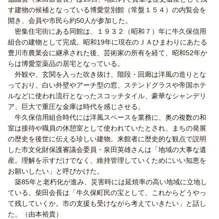
す建物の候補となっている博愛堂別館（常盤１５４）の内覧会を
開き、会員や市民ら約50人が参加した。
密集住宅街にある同館は、１９３２（昭和７）年に牛久保信用
組合の建物として完成。昭和19年に現在のＪＡひまわりにあたる
豊川市農業会に継承された後、芸術家の所有を経て、昭和52年か
らは博愛堂薬品の居宅となっている。
外観や、玄関を入った吹き抜け、階段・回廊は洋風の造りとな
っており、白い外壁やアーチ型の窓、ステンドグラスや帝国ホテ
ルなどに使われ流行となったスコッチタイル、豪華なシャンデリ
ア、巨大で重圧な金庫は時代を感じさせる。
牛久保信用組合時代には洋風スペースを業務に、奥の複数の和
室は接待や職員の休憩室として使われていたとされ、まちの発展
の歴史を後世に伝える珍しい建物。来館者に歴史的な観点で説明
した市文化財保護審議会委員・泉田英雄さんは「地域の大事な遺
産。理解を示すだけでなく、維持管理していくためにいい知恵を
お願いしたい」と呼びかけた。
築85年と老朽化が進み、災害時には延焼率の高い地域に立地し
ている。柴田会長は「牛久保町民の宝として、これからどうやっ
て残していくか。市の支援も受けながら考えていきたい」と話し
た。（由本裕貴）