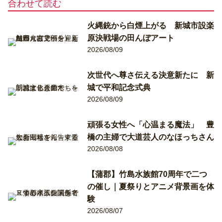
合わせて読む
火縄銃から白煙上がる 新城市設楽
原決戦場の田んぼアート
2026/08/09
次世代へ尊さ伝える決意新たに 新
城で平和記念式典
2026/08/09
頑張る女性へ「心温まる魔法」 豊
橋の主婦で大道芸人のなほっちさん
2026/08/08
【蒲郡】竹島水族館70周年で二つ
の催し｜夏祭りとアニメ背景画を体
験
2026/08/07