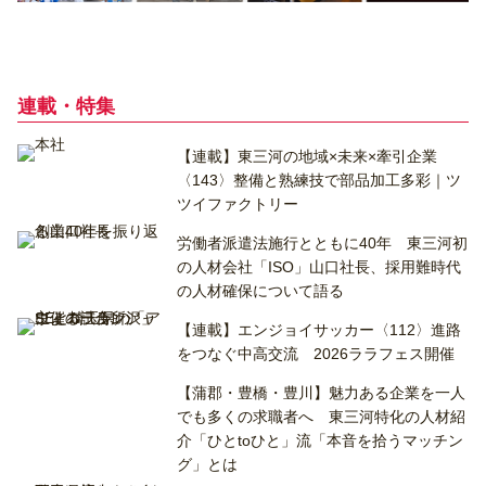
連載・特集
【連載】東三河の地域×未来×牽引企業
〈143〉整備と熟練技で部品加工多彩｜ツ
ツイファクトリー
労働者派遣法施行とともに40年 東三河初
の人材会社「ISO」山口社長、採用難時代
の人材確保について語る
【連載】エンジョイサッカー〈112〉進路
をつなぐ中高交流 2026ララフェス開催
【蒲郡・豊橋・豊川】魅力ある企業を一人
でも多くの求職者へ 東三河特化の人材紹
介「ひとtoひと」流「本音を拾うマッチン
グ」とは