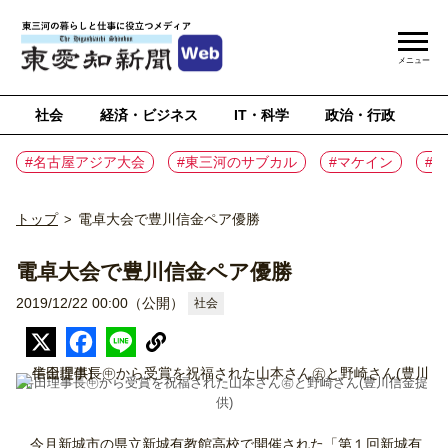
メニュー
社会
経済・ビジネス
IT・科学
政治・行政
ス
#名古屋アジア大会
#東三河のサブカル
#マケイン
#
トップ
電卓大会で豊川信金ペア優勝
>
電卓大会で豊川信金ペア優勝
2019/12/22 00:00（公開）
社会
半田理事長㊥から受賞を祝福された山本さん㊨と野崎さん(豊川信金提
供)
今月新城市の県立新城有教館高校で開催された「第１回新城有