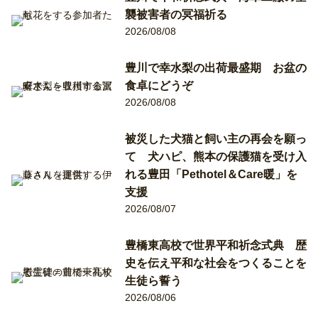
襲被害者の冥福祈る
2026/08/08
豊川で幸水梨の出荷最盛期 お盆の
食卓にどうぞ
2026/08/08
被災した犬猫と飼い主の再会を願っ
て 犬ハピ、熊本の保護猫を受け入
れる豊田「Pethotel＆Care暖」を
支援
2026/08/07
豊橋東高校で世界平和祈念式典 歴
史を伝え平和な社会をつくることを
生徒ら誓う
2026/08/06