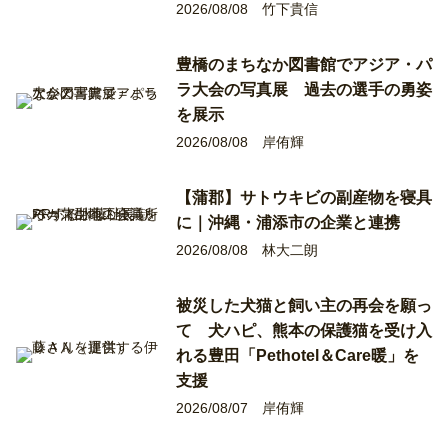
2026/08/08
竹下貴信
豊橋のまちなか図書館でアジア・パ
ラ大会の写真展 過去の選手の勇姿
を展示
2026/08/08
岸侑輝
【蒲郡】サトウキビの副産物を寝具
に｜沖縄・浦添市の企業と連携
2026/08/08
林大二朗
被災した犬猫と飼い主の再会を願っ
て 犬ハピ、熊本の保護猫を受け入
れる豊田「Pethotel＆Care暖」を
支援
2026/08/07
岸侑輝