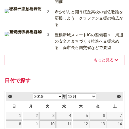
開催
希少がんと闘う桜丘高校の岩佐教諭を
応援しよう クラファン支援の輪広が
る
豊橋新城スマートICの整備着々 周辺
の安全とまちづくり推進へ支援求め
る 両市長ら国交省などで要望
もっと見る
日付で探す
年
日
月
火
水
木
金
土
1
2
3
4
5
6
7
8
9
10
11
12
13
14