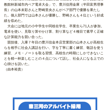
教館杯新城市内ペア電卓大会」で、豊川信用金庫（半田富男理事
長）の山本未彩さんと野崎里央さんがペア部門で優勝を果たし
た。個人部門では山本さんが優勝し、野崎さんも４位という好成
績を収めた。
大会には地元の小中学生や同校在学生、卒業生ら71人が参加。
電卓を使い、見取り算やかけ算、割り算など４種目で素早く正確
な計算能力を競い合った。
競技後、入庫７年目の豊川信金本店営業部の山本さんが高校生
らを相手に社会人講話を行い、字を丁寧に書く練習、敬語を使う
練習、メモ・ノートを取る習慣、高校生の時期にしかできないこ
とを精一杯楽しむことの４点について話し、社会人になる上での
心掛けを説いた。
（由本裕貴）