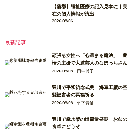
【蒲郡】福祉医療の記入見本に｜実
在の個人情報が流出
2026/08/06
最新記事
頑張る女性へ「心温まる魔法」 豊
橋の主婦で大道芸人のなほっちさん
2026/08/08
田中博子
豊川で平和祈念式典 海軍工廠の空
襲被害者の冥福祈る
2026/08/08
竹下貴信
豊川で幸水梨の出荷最盛期 お盆の
食卓にどうぞ