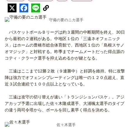
守備の要のニカ選手
バスケットボールＢリーグは約３週間の中断期間を終え、30日
から最初の２連戦がある。中地区１位の「三遠ネオフェニック
ス」はホームの豊橋市総合体育館で、西地区１位の「島根スサノ
オマジック」と対戦する。昨季までチームメートだった得点源の
コティ・クラーク選手を抑え込めるかが鍵となる。
三遠はここまで12勝２敗（９連勝中）と好調を維持。特に攻撃
陣は強力でオフェンシブレーティングは唯一の１２０点超え、直
近３試合連続で１００点以上となっている。
三遠は攻守の切り替えが速い「トランジションバスケ」。アジ
アカップ予選に出場した佐々木隆成選手、大浦颯太選手のタイプ
の違う両司令塔から、ボールを回し素早く得点を決める。
佐々木選手