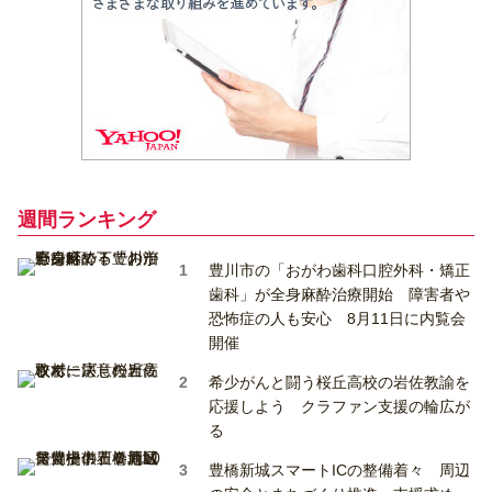
週間ランキング
豊川市の「おがわ歯科口腔外科・矯正
歯科」が全身麻酔治療開始 障害者や
恐怖症の人も安心 8月11日に内覧会
開催
希少がんと闘う桜丘高校の岩佐教諭を
応援しよう クラファン支援の輪広が
る
豊橋新城スマートICの整備着々 周辺