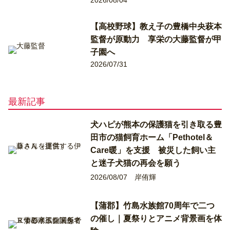
【高校野球】教え子の豊橋中央萩本
監督が原動力 享栄の大藤監督が甲
子園へ
2026/07/31
最新記事
犬ハピが熊本の保護猫を引き取る豊
田市の猫飼育ホーム「Pethotel＆
Care暖」を支援 被災した飼い主
と迷子犬猫の再会を願う
2026/08/07
岸侑輝
【蒲郡】竹島水族館70周年で二つ
の催し｜夏祭りとアニメ背景画を体