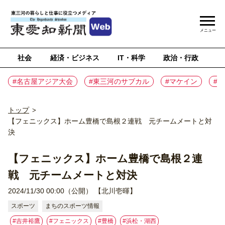
メニュー
社会
経済・ビジネス
IT・科学
政治・行政
ス
#名古屋アジア大会
#東三河のサブカル
#マケイン
#
トップ
>
【フェニックス】ホーム豊橋で島根２連戦 元チームメートと対
決
【フェニックス】ホーム豊橋で島根２連
戦 元チームメートと対決
2024/11/30 00:00（公開）
【北川壱暉】
スポーツ
まちのスポーツ情報
#吉井裕鷹
#フェニックス
#豊橋
#浜松・湖西