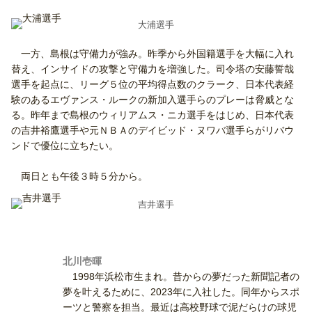
大浦選手
一方、島根は守備力が強み。昨季から外国籍選手を大幅に入れ
替え、インサイドの攻撃と守備力を増強した。司令塔の安藤誓哉
選手を起点に、リーグ５位の平均得点数のクラーク、日本代表経
験のあるエヴァンス・ルークの新加入選手らのプレーは脅威とな
る。昨年まで島根のウィリアムス・ニカ選手をはじめ、日本代表
の吉井裕鷹選手や元ＮＢＡのデイビッド・ヌワバ選手らがリバウ
ンドで優位に立ちたい。
両日とも午後３時５分から。
吉井選手
北川壱暉
1998年浜松市生まれ。昔からの夢だった新聞記者の
夢を叶えるために、2023年に入社した。同年からスポ
ーツと警察を担当。最近は高校野球で泥だらけの球児