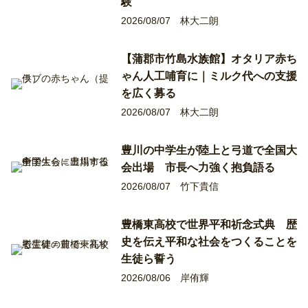
験
2026/08/07
林大二朗
【蒲郡市竹島水族館】オタリア赤ち
ゃん人工哺育に｜ミルク代への支援
を広く募る
2026/08/07
林大二朗
豊川の中学生が陸上と弓道で全国大
会出場 市長へ力強く抱負語る
2026/08/07
竹下貴信
豊橋東高校で世界平和祈念式典 歴
史を伝え平和な社会をつくることを
生徒ら誓う
2026/08/06
岸侑輝