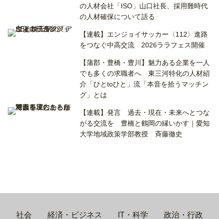
の人材会社「ISO」山口社長、採用難時代
の人材確保について語る
【連載】エンジョイサッカー〈112〉進路
をつなぐ中高交流 2026ララフェス開催
【蒲郡・豊橋・豊川】魅力ある企業を一人
でも多くの求職者へ 東三河特化の人材紹
介「ひとtoひと」流「本音を拾うマッチン
グ」とは
【連載】発言 過去・現在・未来へとつな
がる交流を 豊橋と鶴岡の縁いかす｜愛知
大学地域政策学部教授 斉藤徹史
社会
経済・ビジネス
IT・科学
政治・行政