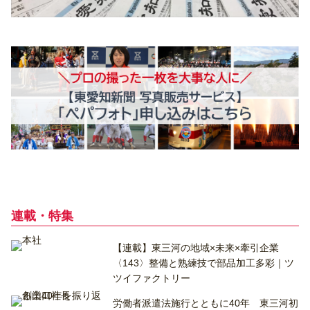
連載・特集
【連載】東三河の地域×未来×牽引企業
〈143〉整備と熟練技で部品加工多彩｜ツ
ツイファクトリー
労働者派遣法施行とともに40年 東三河初