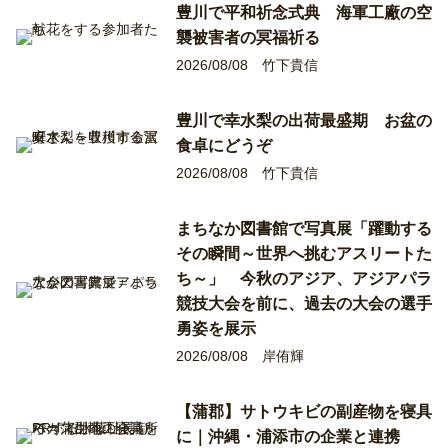
豊川で平和祈念式典 海軍工廠の空
襲被害者の冥福祈る
2026/08/08
竹下貴信
豊川で幸水梨の出荷最盛期 お盆の
食卓にどうぞ
2026/08/08
竹下貴信
まちなか図書館で写真展「躍動する
その瞬間～世界へ挑むアスリートた
ち～」 今秋のアジア、アジアパラ
競技大会を前に、過去の大会の選手
勇姿を展示
2026/08/08
岸侑輝
【蒲郡】サトウキビの副産物を寝具
に｜沖縄・浦添市の企業と連携