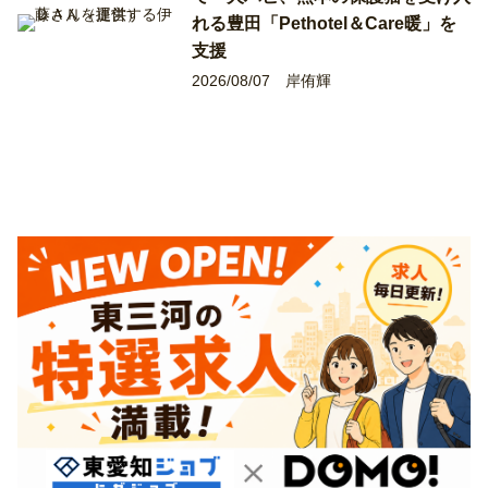
れる豊田「Pethotel＆Care暖」を
支援
2026/08/07
岸侑輝