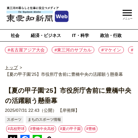
メニュー
社会
経済・ビジネス
IT・科学
政治・行政
ス
#名古屋アジア大会
#東三河のサブカル
#マケイン
#
トップ
>
【夏の甲子園’25】市役所庁舎前に豊橋中央の活躍願う懸垂幕
【夏の甲子園’25】市役所庁舎前に豊橋中央
の活躍願う懸垂幕
2025/07/31 22:43（公開）
【岸侑輝】
スポーツ
まちのスポーツ情報
#高校野球
#豊橋中央高校
#夏の甲子園
#豊橋