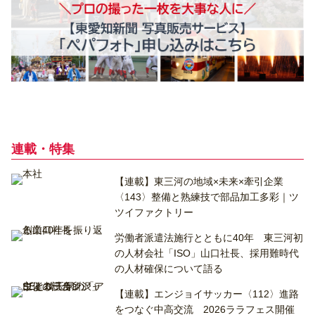
連載・特集
【連載】東三河の地域×未来×牽引企業
〈143〉整備と熟練技で部品加工多彩｜ツ
ツイファクトリー
労働者派遣法施行とともに40年 東三河初
の人材会社「ISO」山口社長、採用難時代
の人材確保について語る
【連載】エンジョイサッカー〈112〉進路
をつなぐ中高交流 2026ララフェス開催