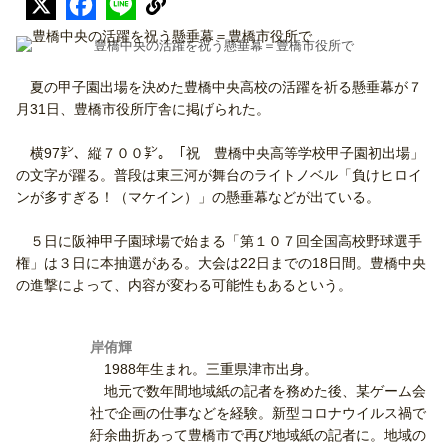
豊橋中央の活躍を祝う懸垂幕＝豊橋市役所で
夏の甲子園出場を決めた豊橋中央高校の活躍を祈る懸垂幕が７
月31日、豊橋市役所庁舎に掲げられた。
横97㌢、縦７００㌢。「祝 豊橋中央高等学校甲子園初出場」
の文字が躍る。普段は東三河が舞台のライトノベル「負けヒロイ
ンが多すぎる！（マケイン）」の懸垂幕などが出ている。
５日に阪神甲子園球場で始まる「第１０７回全国高校野球選手
権」は３日に本抽選がある。大会は22日までの18日間。豊橋中央
の進撃によって、内容が変わる可能性もあるという。
岸侑輝
1988年生まれ。三重県津市出身。
地元で数年間地域紙の記者を務めた後、某ゲーム会
社で企画の仕事などを経験。新型コロナウイルス禍で
紆余曲折あって豊橋市で再び地域紙の記者に。地域の