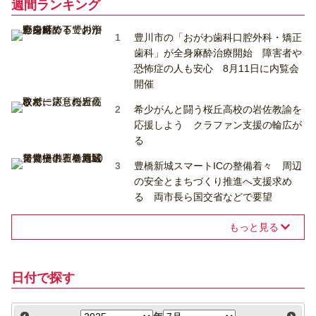
週間ランキング
豊川市の「おがわ歯科口腔外科・矯正
歯科」が全身麻酔治療開始 障害者や
恐怖症の人も安心 8月11日に内覧会
開催
希少がんと闘う桜丘高校の岩佐教諭を
応援しよう クラファン支援の輪広が
る
豊橋新城スマートICの整備着々 周辺
の安全とまちづくり推進へ支援求め
る 両市長ら国交省などで要望
もっと見る
日付で探す