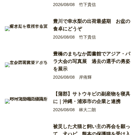
2026/08/08
竹下貴信
豊川で幸水梨の出荷最盛期 お盆の
食卓にどうぞ
2026/08/08
竹下貴信
豊橋のまちなか図書館でアジア・パ
ラ大会の写真展 過去の選手の勇姿
を展示
2026/08/08
岸侑輝
【蒲郡】サトウキビの副産物を寝具
に｜沖縄・浦添市の企業と連携
2026/08/08
林大二朗
被災した犬猫と飼い主の再会を願っ
て 犬ハピ、熊本の保護猫を受け入