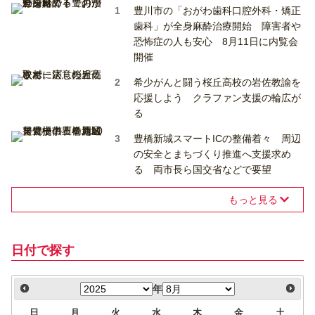
豊川市の「おがわ歯科口腔外科・矯正
歯科」が全身麻酔治療開始 障害者や
恐怖症の人も安心 8月11日に内覧会
開催
希少がんと闘う桜丘高校の岩佐教諭を
応援しよう クラファン支援の輪広が
る
豊橋新城スマートICの整備着々 周辺
の安全とまちづくり推進へ支援求め
る 両市長ら国交省などで要望
もっと見る
日付で探す
年
日
月
火
水
木
金
土