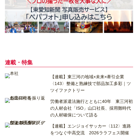
連載・特集
【連載】東三河の地域×未来×牽引企業
〈143〉整備と熟練技で部品加工多彩｜ツ
ツイファクトリー
労働者派遣法施行とともに40年 東三河初
の人材会社「ISO」山口社長、採用難時代
の人材確保について語る
【連載】エンジョイサッカー〈112〉進路
をつなぐ中高交流 2026ララフェス開催