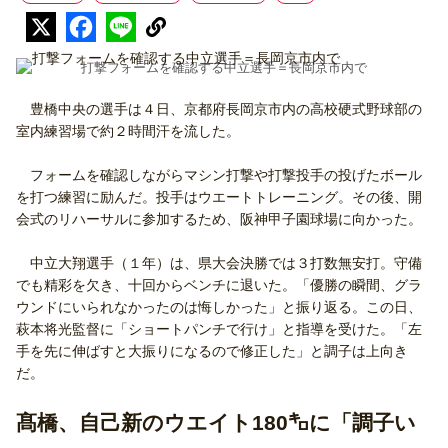
打撃フォームを確認する中立選手＝長岡京市内で
豊橋中央の選手は４日、京都府長岡京市内の高校硬式野球部の
室内練習場で約２時間汗を流した。
フォームを確認しながらマシン打撃や打撃投手の投げたボール
を打つ練習に励んだ。投手はウエートトレーニング。その後、開
会式のリハーサルに参加するため、阪神甲子園球場に向かった。
中立大翔選手（１年）は、県大会決勝では３打数無安打。守備
でも精彩を欠き、十回からベンチに退いた。「優勝の瞬間、グラ
ウンドにいられなかったのは悔しかった」と振り返る。この日、
萩本将光監督に「ショートパンチで行け」と指導を受けた。「左
手を先に伸ばすと大振りになるので修正した」と調子は上向き
だ。
髙橋、自己新のウエイト180㌔に「調子い