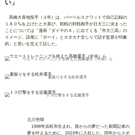
い」
髙橋大喜地投手（３年）は、バーベルスクワットで自己記録の
１８０㌔を上げたと大喜び。初戦の対戦相手が日大三に決まった
ことについては「漫画『ダイヤのＡ』に出てくる『市大三高』の
イメージ。語尾に『ボーイ』とカタカナ交じりで話す監督が印象
的」と笑いを交えて話した。
ウエートトレーニングを終えた髙橋選手（中央）ら
素振りをする松井選手
トス打撃をする近藤選手
北川壱暉
1998年浜松市生まれ。昔からの夢だった新聞記者の
夢を叶えるために、2023年に入社した。同年からスポ