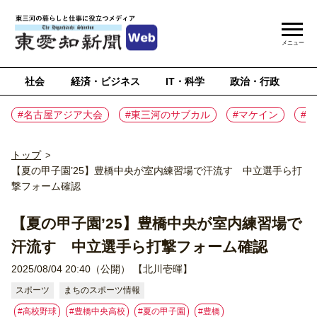
メニュー
社会
経済・ビジネス
IT・科学
政治・行政
ス
#名古屋アジア大会
#東三河のサブカル
#マケイン
#
トップ
>
【夏の甲子園’25】豊橋中央が室内練習場で汗流す 中立選手ら打
撃フォーム確認
【夏の甲子園’25】豊橋中央が室内練習場で
汗流す 中立選手ら打撃フォーム確認
2025/08/04 20:40（公開）
【北川壱暉】
スポーツ
まちのスポーツ情報
#高校野球
#豊橋中央高校
#夏の甲子園
#豊橋