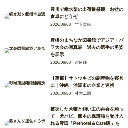
豊川で幸水梨の出荷最盛期 お盆の
食卓にどうぞ
2026/08/08
竹下貴信
豊橋のまちなか図書館でアジア・パ
ラ大会の写真展 過去の選手の勇姿
を展示
2026/08/08
岸侑輝
【蒲郡】サトウキビの副産物を寝具
に｜沖縄・浦添市の企業と連携
2026/08/08
林大二朗
被災した犬猫と飼い主の再会を願っ
て 犬ハピ、熊本の保護猫を受け入
れる豊田「Pethotel＆Care暖」を