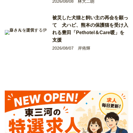
2026/08/08
林大二朗
被災した犬猫と飼い主の再会を願っ
て 犬ハピ、熊本の保護猫を受け入
れる豊田「Pethotel＆Care暖」を
支援
2026/08/07
岸侑輝