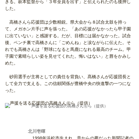
きる。萩本監督から「３年全員を出す」と伝えられたのも後押し
した。
高橋さんら応援団は少数精鋭。県大会から８試合太鼓を持っ
て、メガホン片手に声を張った。「あの応援がなかったら甲子園
に出ていない」と感謝する。だが、目標には届かなかった。試合
後、ベンチ裏で高橋さんに「ごめんね」と涙ながらに伝えた。そ
れでも高橋さんは「野球になると馬鹿になれる最高のチーム。甲
子園で素晴らしい姿を見せてくれた。悔いはない」と唇をかみし
めた。
砂田選手が主将としての責任を背負い、髙橋さんが応援団長と
して全力で支える。この信頼関係が豊橋中央の快進撃の一つにな
った。
声援を送る応援団の高橋さん㊨ら（提供）
北川壱暉
1998年浜松市生まれ。昔からの夢だった新聞記者の