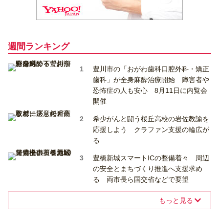
週間ランキング
豊川市の「おがわ歯科口腔外科・矯正
歯科」が全身麻酔治療開始 障害者や
恐怖症の人も安心 8月11日に内覧会
開催
希少がんと闘う桜丘高校の岩佐教諭を
応援しよう クラファン支援の輪広が
る
豊橋新城スマートICの整備着々 周辺
の安全とまちづくり推進へ支援求め
る 両市長ら国交省などで要望
もっと見る