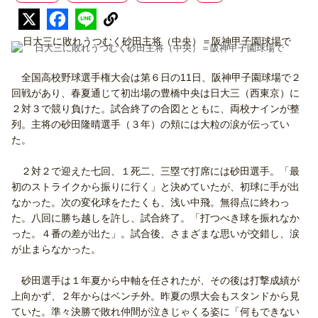
日大三に敗れうつむく砂田主将（中央）＝阪神甲子園球場で
全国高校野球選手権大会は第６日の11日、阪神甲子園球場で２
回戦があり、春夏通じて初出場の豊橋中央は日大三（西東京）に
２対３で競り負けた。試合終了の合図とともに、両校ナインが整
列。主将の砂田隆晴選手（３年）の頬には大粒の涙が伝ってい
た。
２対２で迎えた七回、１死二、三塁で打席には砂田選手。「最
初のストライクから振りに行く」と決めていたが、初球に手が出
なかった。次の変化球をたたくも、浅い中飛。無得点に終わっ
た。八回に勝ち越しを許し、試合終了。「打つべき球を振れなか
った。４番の差が出た」。試合後、さまざまな思いが交錯し、涙
が止まらなかった。
砂田選手は１年夏から中軸を任されたが、その後は打撃成績が
上向かず、２年からはベンチ外。昨夏の県大会もスタンドから見
ていた。準々決勝で敗れ仲間が泣きじゃくる姿に「何もできない