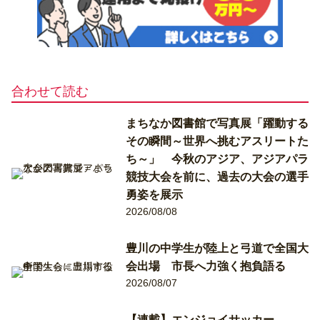
合わせて読む
まちなか図書館で写真展「躍動する
その瞬間～世界へ挑むアスリートた
ち～」 今秋のアジア、アジアパラ
競技大会を前に、過去の大会の選手
勇姿を展示
2026/08/08
豊川の中学生が陸上と弓道で全国大
会出場 市長へ力強く抱負語る
2026/08/07
【連載】エンジョイサッカー