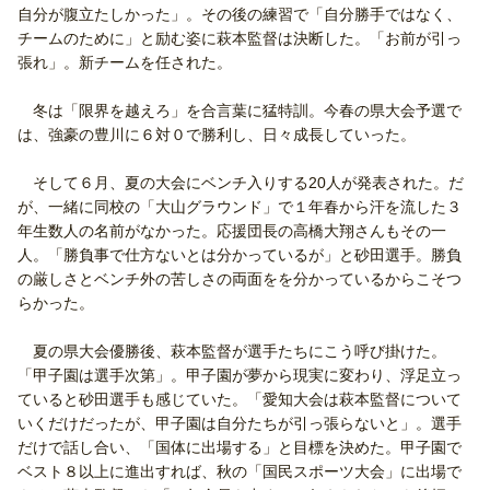
自分が腹立たしかった」。その後の練習で「自分勝手ではなく、
チームのために」と励む姿に萩本監督は決断した。「お前が引っ
張れ」。新チームを任された。
冬は「限界を越えろ」を合言葉に猛特訓。今春の県大会予選で
は、強豪の豊川に６対０で勝利し、日々成長していった。
そして６月、夏の大会にベンチ入りする20人が発表された。だ
が、一緒に同校の「大山グラウンド」で１年春から汗を流した３
年生数人の名前がなかった。応援団長の高橋大翔さんもその一
人。「勝負事で仕方ないとは分かっているが」と砂田選手。勝負
の厳しさとベンチ外の苦しさの両面をを分かっているからこそつ
らかった。
夏の県大会優勝後、萩本監督が選手たちにこう呼び掛けた。
「甲子園は選手次第」。甲子園が夢から現実に変わり、浮足立っ
ていると砂田選手も感じていた。「愛知大会は萩本監督について
いくだけだったが、甲子園は自分たちが引っ張らないと」。選手
だけで話し合い、「国体に出場する」と目標を決めた。甲子園で
ベスト８以上に進出すれば、秋の「国民スポーツ大会」に出場で