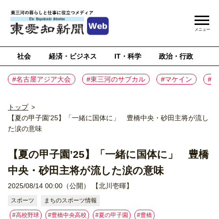
メニュー
社会
経済・ビジネス
IT・科学
政治・行政
ス
#名古屋アジア大会
#東三河のサブカル
#マケイン
#
トップ
>
【夏の甲子園’25】「一緒に国体に」 豊橋中央・砂田主将が流し
た涙の意味
【夏の甲子園’25】「一緒に国体に」 豊橋
中央・砂田主将が流した涙の意味
2025/08/14 00:00（公開）
【北川壱暉】
スポーツ
まちのスポーツ情報
#高校野球
#豊橋中央高校
#夏の甲子園
#豊橋