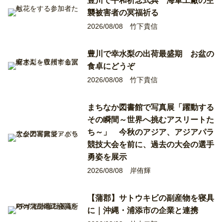
豊川で平和祈念式典 海軍工廠の空
襲被害者の冥福祈る
2026/08/08
竹下貴信
豊川で幸水梨の出荷最盛期 お盆の
食卓にどうぞ
2026/08/08
竹下貴信
まちなか図書館で写真展「躍動する
その瞬間～世界へ挑むアスリートた
ち～」 今秋のアジア、アジアパラ
競技大会を前に、過去の大会の選手
勇姿を展示
2026/08/08
岸侑輝
【蒲郡】サトウキビの副産物を寝具
に｜沖縄・浦添市の企業と連携