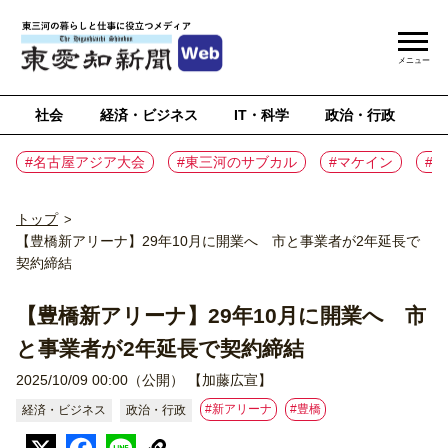
メニュー
社会
経済・ビジネス
IT・科学
政治・行政
ス
#名古屋アジア大会
#東三河のサブカル
#マケイン
#
トップ
>
【豊橋新アリーナ】29年10月に開業へ 市と事業者が2年延長で
契約締結
【豊橋新アリーナ】29年10月に開業へ 市
と事業者が2年延長で契約締結
2025/10/09 00:00（公開）
【加藤広宣】
#新アリーナ
#豊橋
経済・ビジネス
政治・行政