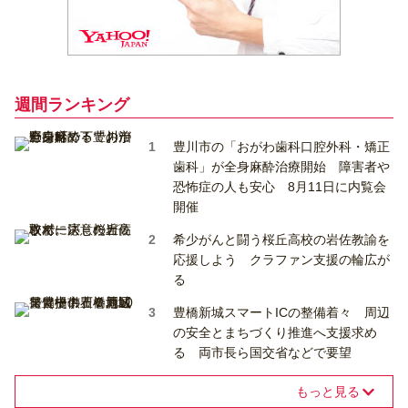
週間ランキング
豊川市の「おがわ歯科口腔外科・矯正
歯科」が全身麻酔治療開始 障害者や
恐怖症の人も安心 8月11日に内覧会
開催
希少がんと闘う桜丘高校の岩佐教諭を
応援しよう クラファン支援の輪広が
る
豊橋新城スマートICの整備着々 周辺
の安全とまちづくり推進へ支援求め
る 両市長ら国交省などで要望
もっと見る