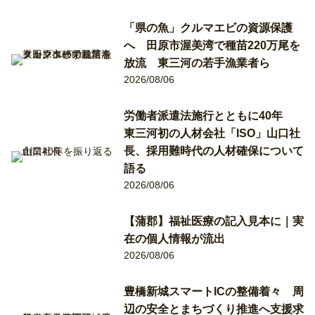
「県の魚」クルマエビの資源保護
へ 田原市渥美湾で種苗220万尾を
放流 東三河の若手漁業者ら
2026/08/06
労働者派遣法施行とともに40年
東三河初の人材会社「ISO」山口社
長、採用難時代の人材確保について
語る
2026/08/06
【蒲郡】福祉医療の記入見本に｜実
在の個人情報が流出
2026/08/06
豊橋新城スマートICの整備着々 周
辺の安全とまちづくり推進へ支援求