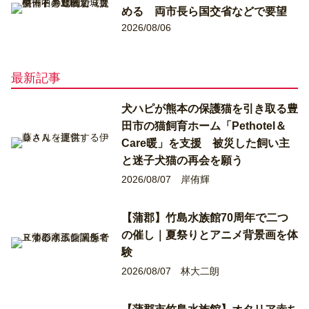
める 両市長ら国交省などで要望
2026/08/06
最新記事
犬ハピが熊本の保護猫を引き取る豊
田市の猫飼育ホーム「Pethotel＆
Care暖」を支援 被災した飼い主
と迷子犬猫の再会を願う
2026/08/07
岸侑輝
【蒲郡】竹島水族館70周年で二つ
の催し｜夏祭りとアニメ背景画を体
験
2026/08/07
林大二朗