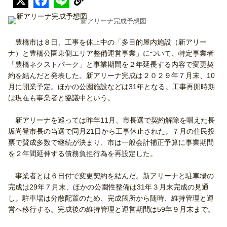
新アリーナ完成予想図
豊橋市は８日、工事を休止中の「多目的屋内施設（新アリー
ナ）と豊橋公園東側エリア整備運営事業」について、特定事業者
「豊橋ネクストパーク」と事業期間を２年延長する内容で変更契
約を結んだと発表した。新アリーナ完成は２０２９年７月末、10
月に開業予定。ほかの公園施設などは31年となる。工事再開時期
は現在も事業者と協議中という。
新アリーナを巡っては昨年11月、市長選で契約解除を唱えた長
坂尚登市長の当選で同月21日から工事休止された。７月の住民投
票で賛成多数で継続が決まり、市は一般会計補正予算に事業期間
を２年間延伸する債務負担行為を再設定した。
事業者とは６日付で変更契約を結んだ。新アリーナと駐車場の
完成は29年７月末、ほかの公園性整備は31年３月末完成の見通
し。駐車場は分散配置のため、完成箇所から随時、維持管理と運
営へ移行する。完成後の維持管理と運営期間は59年９月末まで。