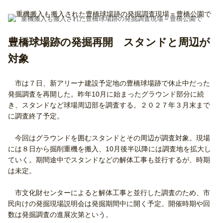
重機搬入も搬入された豊橋球場跡の発掘調査現場＝豊橋公園で
豊橋球場跡の発掘再開 スタンドと周辺が
対象
市は７日、新アリーナ建設予定地の豊橋球場跡で休止中だった
発掘調査を再開した。昨年10月に始まったグラウンド部分に続
き、スタンドなど球場周辺部を調査する。２０２７年３月末まで
に調査終了予定。
今回はグラウンドを囲むスタンドとその周辺が調査対象。現場
には８日から掘削重機を搬入、10月後半以降には調査地を拡大し
ていく。期間途中でスタンドなどの解体工事も並行するが、時期
は未定。
市文化財センターによると解体工事と並行した調査のため、市
民向けの発掘現場説明会は発掘期間中に開く予定。開催時期や回
数は発掘調査の進展次第という。