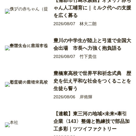
【蒲郡市竹島水族館】オタリア赤ち
ゃん人工哺育に｜ミルク代への支援
を広く募る
2026/08/07
林大二朗
豊川の中学生が陸上と弓道で全国大
会出場 市長へ力強く抱負語る
2026/08/07
竹下貴信
豊橋東高校で世界平和祈念式典 歴
史を伝え平和な社会をつくることを
生徒ら誓う
2026/08/06
岸侑輝
【連載】東三河の地域×未来×牽引
企業〈143〉整備と熟練技で部品加
工多彩｜ツツイファクトリー