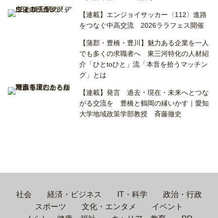
【連載】エンジョイサッカー〈112〉進路
をつなぐ中高交流 2026ララフェス開催
【蒲郡・豊橋・豊川】魅力ある企業を一人
でも多くの求職者へ 東三河特化の人材紹
介「ひとtoひと」流「本音を拾うマッチン
グ」とは
【連載】発言 過去・現在・未来へとつな
がる交流を 豊橋と鶴岡の縁いかす｜愛知
大学地域政策学部教授 斉藤徹史
社会
経済・ビジネス
IT・科学
政治・行政
スポーツ
文化・エンタメ
イベント