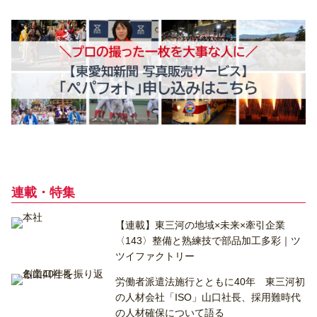
連載・特集
【連載】東三河の地域×未来×牽引企業
〈143〉整備と熟練技で部品加工多彩｜ツ
ツイファクトリー
労働者派遣法施行とともに40年 東三河初
の人材会社「ISO」山口社長、採用難時代
の人材確保について語る