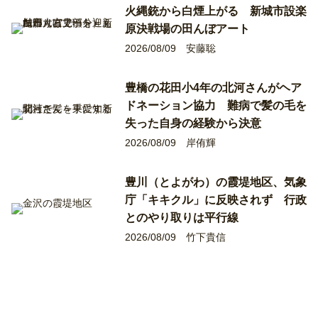
火縄銃から白煙上がる 新城市設楽
原決戦場の田んぼアート
2026/08/09
安藤聡
豊橋の花田小4年の北河さんがヘア
ドネーション協力 難病で髪の毛を
失った自身の経験から決意
2026/08/09
岸侑輝
豊川（とよがわ）の霞堤地区、気象
庁「キキクル」に反映されず 行政
とのやり取りは平行線
2026/08/09
竹下貴信