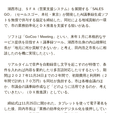
湖西市は、ＳＦＡ（営業支援システム）を展開する「SALES
GO」（セールスゴー、本社・東京）が開発したAI議事録生成ソフ
トを無償で供与する協定を締結した。同社による地域貢献の一環
で、市の業務効率化とＤＸ推進を支援する狙いがある。
ソフトは「GoCoo！Meeting」といい、来年１月に本格的なサ
ービス提供を目指すＡＩ議事録ツール。湖西市出身の内山雄輝社
長が「地元に何か貢献できないか」と考え、田内浩之市長らに相
談したのを機に実現したという。
リアルタイムで音声を自動録音し文字を起こすのが特徴で、条
件を入れれば内容を要約したり多言語対応したりするという。期
間は２０２７年11月24日までの２年間で、初期費用と利用料（２
年間で計約１７０万円）を同社が負担する。市は各種会議のほ
か、市議会の議事録作成など「どのように活用できるのか、考え
ていきたい」（ＤＸ推進課）としている。
締結式は11月25日に開かれた。タブレットを使って電子署名を
した後、田内市長は「業務の効率化やデジタル化を後押ししてい