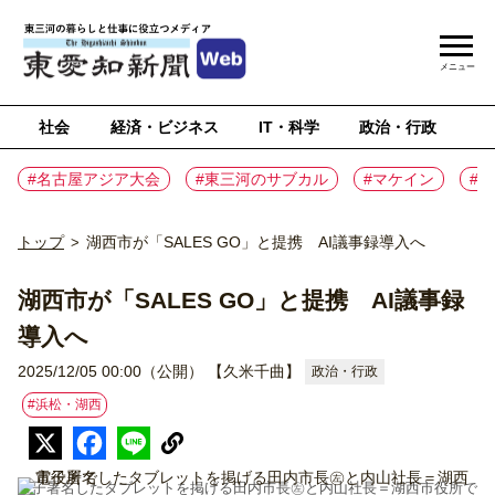
メニュー
社会
経済・ビジネス
IT・科学
政治・行政
ス
#名古屋アジア大会
#東三河のサブカル
#マケイン
#
トップ
湖西市が「SALES GO」と提携 AI議事録導入へ
>
湖西市が「SALES GO」と提携 AI議事録
導入へ
2025/12/05 00:00（公開）
【久米千曲】
政治・行政
#浜松・湖西
電子署名したタブレットを掲げる田内市長㊧と内山社長＝湖西市役所で