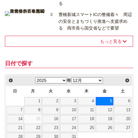
る
豊橋新城スマートICの整備着々 周辺
の安全とまちづくり推進へ支援求め
る 両市長ら国交省などで要望
もっと見る
日付で探す
年
日
月
火
水
木
金
土
1
2
3
4
5
6
7
8
9
10
11
12
13
14
15
16
17
18
19
20
21
22
23
24
25
26
27
28
29
30
31