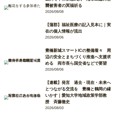
襲被害者の冥福祈る
2026/08/08
【蒲郡】福祉医療の記入見本に｜実
在の個人情報が流出
2026/08/06
豊橋新城スマートICの整備着々 周
辺の安全とまちづくり推進へ支援求
める 両市長ら国交省などで要望
2026/08/06
【連載】発言 過去・現在・未来へ
とつながる交流を 豊橋と鶴岡の縁
いかす｜愛知大学地域政策学部教
授 斉藤徹史
2026/08/03