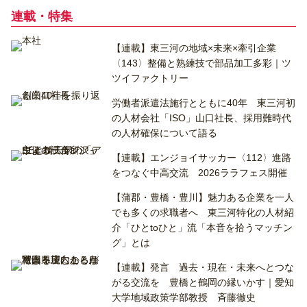
連載・特集
【連載】東三河の地域×未来×牽引企業
〈143〉整備と熟練技で部品加工多彩｜ツ
ツイファクトリー
労働者派遣法施行とともに40年 東三河初
の人材会社「ISO」山口社長、採用難時代
の人材確保について語る
【連載】エンジョイサッカー〈112〉進路
をつなぐ中高交流 2026ララフェス開催
【蒲郡・豊橋・豊川】魅力ある企業を一人
でも多くの求職者へ 東三河特化の人材紹
介「ひとtoひと」流「本音を拾うマッチン
グ」とは
【連載】発言 過去・現在・未来へとつな
がる交流を 豊橋と鶴岡の縁いかす｜愛知
大学地域政策学部教授 斉藤徹史