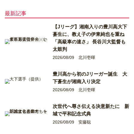
最新記事
【Jリーグ】湘南入りの豊川高大下
蒼生に、教え子の伊東純也を重ね
「高級車の速さ」 長谷川大監督も
太鼓判
2026/08/09
北川壱暉
豊川高から初のJリーガー誕生 大
下蒼生が湘南入り決定
2026/08/09
北川壱暉
次世代へ尊さ伝える決意新たに 新
城で平和記念式典
2026/08/09
安藤聡