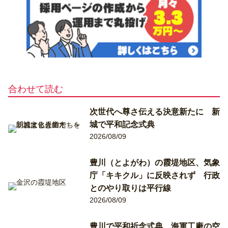
合わせて読む
次世代へ尊さ伝える決意新たに 新
城で平和記念式典
2026/08/09
豊川（とよがわ）の霞堤地区、気象
庁「キキクル」に反映されず 行政
とのやり取りは平行線
2026/08/09
豊川で平和祈念式典 海軍工廠の空