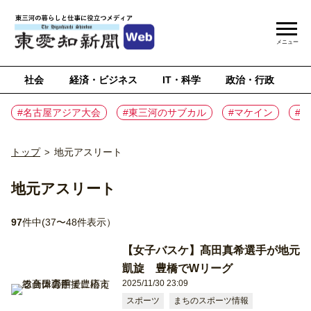
メニュー
社会
経済・ビジネス
IT・科学
政治・行政
ス
#名古屋アジア大会
#東三河のサブカル
#マケイン
#
トップ
地元アスリート
>
地元アスリート
97
件中(37〜48件表示）
【女子バスケ】髙田真希選手が地元
凱旋 豊橋でWリーグ
2025/11/30 23:09
スポーツ
まちのスポーツ情報