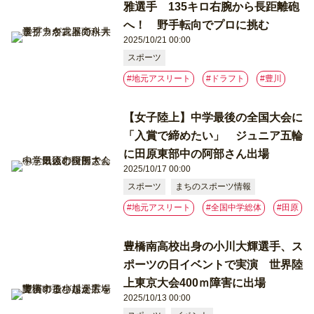
雅選手 135キロ右腕から長距離砲
へ！ 野手転向でプロに挑む
2025/10/21 00:00
スポーツ
#地元アスリート
#ドラフト
#豊川
【女子陸上】中学最後の全国大会に
「入賞で締めたい」 ジュニア五輪
に田原東部中の阿部さん出場
2025/10/17 00:00
スポーツ
まちのスポーツ情報
#地元アスリート
#全国中学総体
#⽥原
豊橋南高校出身の小川大輝選手、ス
ポーツの日イベントで実演 世界陸
上東京大会400ｍ障害に出場
2025/10/13 00:00