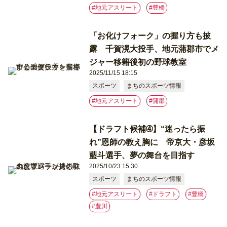
#地元アスリート
#豊橋
「お化けフォーク」の握り方も披
露 千賀滉大投手、地元蒲郡市でメ
ジャー移籍後初の野球教室
2025/11/15 18:15
スポーツ
まちのスポーツ情報
#地元アスリート
#蒲郡
【ドラフト候補➃】“迷ったら振
れ”恩師の教え胸に 帝京大・彦坂
藍斗選手、夢の舞台を目指す
2025/10/23 15:30
スポーツ
まちのスポーツ情報
#地元アスリート
#ドラフト
#豊橋
#豊川