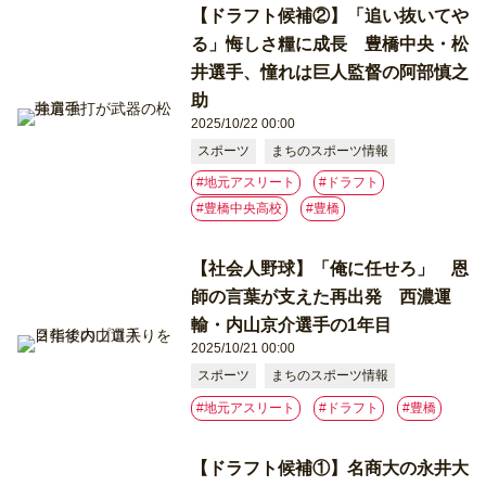
【ドラフト候補②】「追い抜いてや
る」悔しさ糧に成長 豊橋中央・松
井選手、憧れは巨人監督の阿部慎之
助
2025/10/22 00:00
スポーツ
まちのスポーツ情報
#地元アスリート
#ドラフト
#豊橋中央高校
#豊橋
【社会人野球】「俺に任せろ」 恩
師の言葉が支えた再出発 西濃運
輸・内山京介選手の1年目
2025/10/21 00:00
スポーツ
まちのスポーツ情報
#地元アスリート
#ドラフト
#豊橋
【ドラフト候補①】名商大の永井大