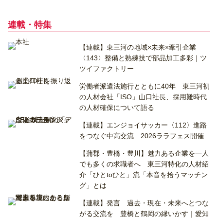
連載・特集
【連載】東三河の地域×未来×牽引企業
〈143〉整備と熟練技で部品加工多彩｜ツ
ツイファクトリー
労働者派遣法施行とともに40年 東三河初
の人材会社「ISO」山口社長、採用難時代
の人材確保について語る
【連載】エンジョイサッカー〈112〉進路
をつなぐ中高交流 2026ララフェス開催
【蒲郡・豊橋・豊川】魅力ある企業を一人
でも多くの求職者へ 東三河特化の人材紹
介「ひとtoひと」流「本音を拾うマッチン
グ」とは
【連載】発言 過去・現在・未来へとつな
がる交流を 豊橋と鶴岡の縁いかす｜愛知