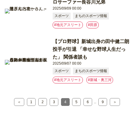
ロサーファー長谷川兄弟
2025/09/09 00:00
スポーツ
まちのスポーツ情報
#地元アスリート
#⽥原
【プロ野球】新城出身の田中健二朗
投手が引退 「幸せな野球人生だっ
た」 関係者談も
2025/09/07 00:00
スポーツ
まちのスポーツ情報
#地元アスリート
#新城・奥三河
..
＜
1
2
3
4
5
6
9
＞