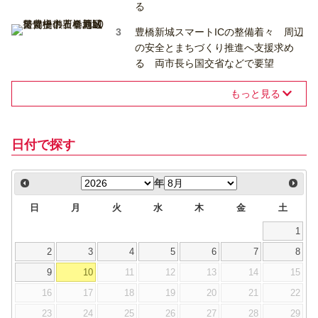
る
豊橋新城スマートICの整備着々 周辺
の安全とまちづくり推進へ支援求め
る 両市長ら国交省などで要望
もっと見る
日付で探す
年
日
月
火
水
木
金
土
1
2
3
4
5
6
7
8
9
10
11
12
13
14
15
16
17
18
19
20
21
22
23
24
25
26
27
28
29