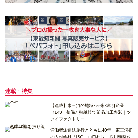
連載・特集
【連載】東三河の地域×未来×牽引企業
〈143〉整備と熟練技で部品加工多彩｜ツ
ツイファクトリー
労働者派遣法施行とともに40年 東三河初
の人材会社「ISO」山口社長、採用難時代