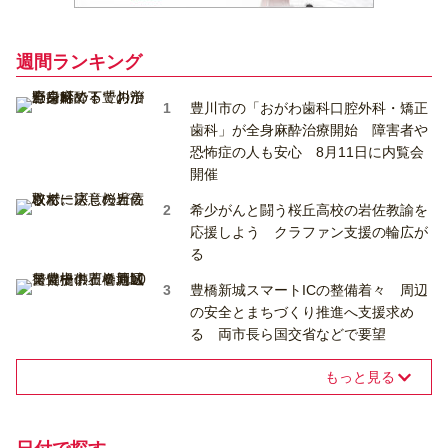
週間ランキング
豊川市の「おがわ歯科口腔外科・矯正
歯科」が全身麻酔治療開始 障害者や
恐怖症の人も安心 8月11日に内覧会
開催
希少がんと闘う桜丘高校の岩佐教諭を
応援しよう クラファン支援の輪広が
る
豊橋新城スマートICの整備着々 周辺
の安全とまちづくり推進へ支援求め
る 両市長ら国交省などで要望
もっと見る