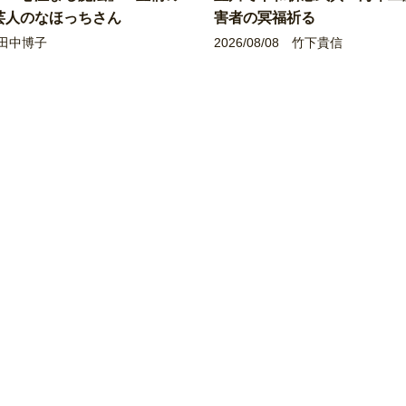
芸人のなほっちさん
害者の冥福祈る
田中博子
2026/08/08
竹下貴信