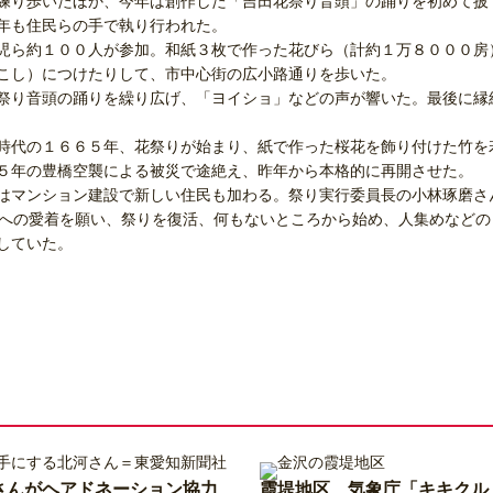
練り歩いたほか、今年は創作した「吉田花祭り音頭」の踊りを初めて披
年も住民らの手で執り行われた。
児ら約１００人が参加。和紙３枚で作った花びら（計約１万８０００房
こし）につけたりして、市中心街の広小路通りを歩いた。
祭り音頭の踊りを繰り広げ、「ヨイショ」などの声が響いた。最後に縁
時代の１６６５年、花祭りが始まり、紙で作った桜花を飾り付けた竹を
５年の豊橋空襲による被災で途絶え、昨年から本格的に再開させた。
はマンション建設で新しい住民も加わる。祭り実行委員長の小林琢磨さ
土への愛着を願い、祭りを復活、何もないところから始め、人集めなどの
していた。
さんがヘアドネーション協力
霞堤地区、気象庁「キキクル