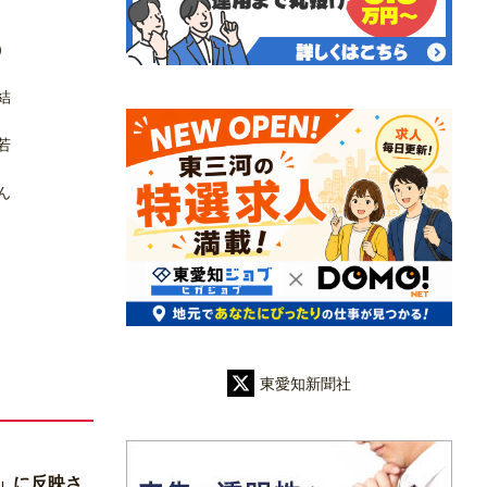
）
結
若
ん
東愛知新聞社
」に反映さ