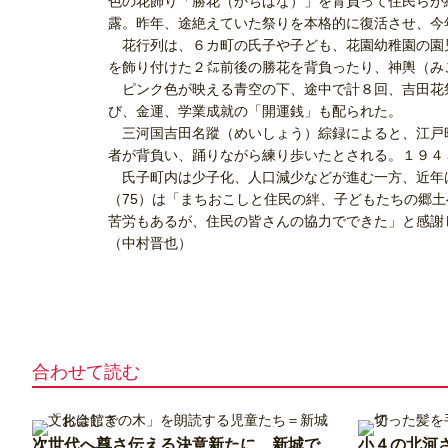
色の花飾り「勝花（かちばな）」を背負って住民らが
露。昨年、途絶えていた祭りを本格的に復活させ、今
花行列は、６カ町の氏子や子ども、花園幼稚園の園
を飾り付けた２㍍前後の勝花を背負ったり、神輿（み
ピンク色が映える青空の下、途中で計８回、吉田花
び、金運、学業成就の「開運銭」も配られた。
三河国吉田名蹤（めいしょう）綜録によると、江戸
者が背負い、踊りながら練り歩いたとされる。１９４
氏子町内は少子化、人口減少などが進む一方、近年
（75）は「まちおこしと住民の絆、子どもたちの郷
苦労もあるが、住民の皆さんの協力でできた」と感謝
（中村晋也）
合わせて読む
次世代へ尊さ伝える決意新たに 新城で
小４の北河