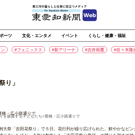
ポーツ
文化・エンタメ
イベント
くらし・健康・福祉
イン
#フェニックス
#新アリーナ
#吉井裕鷹
#佐々木隆
祭り」
りを披露する子どもたち=豊橋・広小路通りで
例大祭「吉田花祭り」で５日、花行列が繰り広げられた。鮮やかなピン