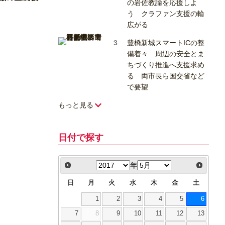
の岩佐教諭を応援しよ
う クラファン支援の輪
広がる
豊橋新城スマートICの整
備着々 周辺の安全とま
ちづくり推進へ支援求め
る 両市長ら国交省など
で要望
もっと見る
日付で探す
年
日
月
火
水
木
金
土
1
2
3
4
5
6
7
8
9
10
11
12
13