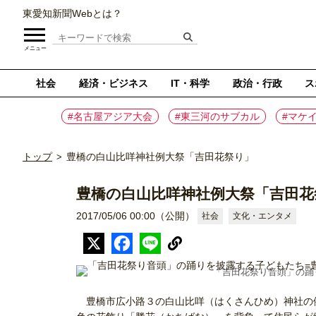
東愛知新聞Webとは？
メニュー
社会
経済・ビジネス
IT・科学
政治・行政
ス
#名古屋アジア大会
#東三河のサブカル
#マケ
トップ
豊橋の白山比咩神社例大祭「吉田花祭り」
>
豊橋の白山比咩神社例大祭「吉田花
2017/05/06 00:00（公開）
社会
文化・エンタメ
「吉田花祭り音頭」の踊
豊橋市広小路３の白山比咩（はくさんひめ）神社の