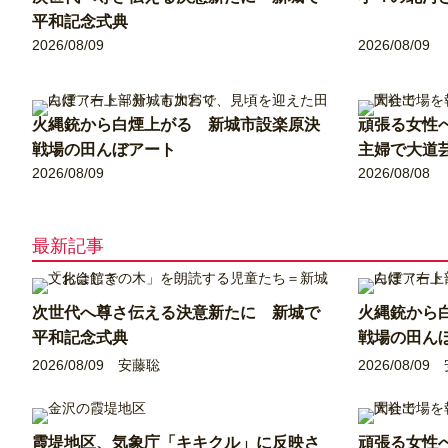
平和記念式典
2026/08/09
2026/08/09
火縄銃から白煙上がる 新城市設楽原決
頑張る女性
戦場の田んぼアート
主婦で大道
2026/08/09
2026/08/08
最新記事
次世代へ尊さ伝える決意新たに 新城で
火縄銃から
平和記念式典
戦場の田ん
2026/08/09
安藤聡
2026/08/09
霞堤地区、気象庁「キキクル」に反映さ
頑張る女性