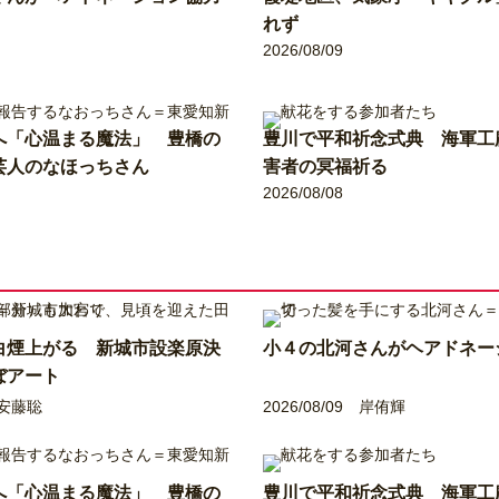
れず
2026/08/09
へ「心温まる魔法」 豊橋の
豊川で平和祈念式典 海軍工
芸人のなほっちさん
害者の冥福祈る
2026/08/08
白煙上がる 新城市設楽原決
小４の北河さんがヘアドネー
ぼアート
安藤聡
2026/08/09
岸侑輝
へ「心温まる魔法」 豊橋の
豊川で平和祈念式典 海軍工