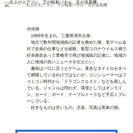
右上がエアコン、下が輻射パネル、左が送風機
岸侑輝
1988年生まれ。三重県津市出身。
地元で数年間地域紙の記者を務めた後、某ゲーム会
社で企画の仕事などを経験。新型コロナウイルス禍で
紆余曲折あって豊橋市で再び地域紙の記者に。地域の
人に地域の良いニュースを伝えたい。
趣味は一口に言うとゲーム。著名なタイトルをすべ
て網羅しているわけではないが、コンシューマーはフ
ァミコン時代から「ドラゴンクエスト」などを親しん
でいる。ジャンルは問わず、環境としてはオンライ
ン、カード、ボード、テーブルトークなど手広くプレ
ーしている。
好きなものは甘いもの。犬派。写真は実家の猫。