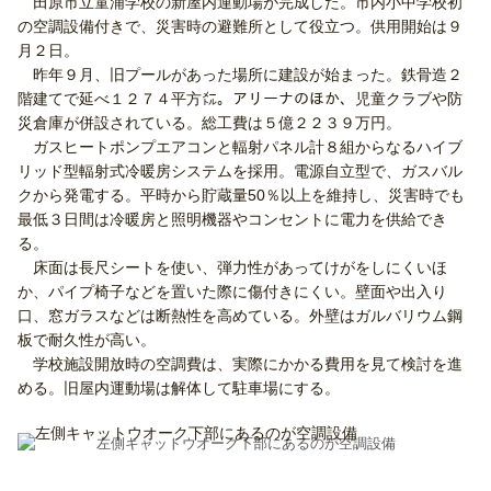
田原市立童浦学校の新屋内運動場が完成した。市内小中学校初
の空調設備付きで、災害時の避難所として役立つ。供用開始は９
月２日。
昨年９月、旧プールがあった場所に建設が始まった。鉄骨造２
階建てで延べ１２７４平方㍍。アリーナのほか、児童クラブや防
災倉庫が併設されている。総工費は５億２２３９万円。
ガスヒートポンプエアコンと輻射パネル計８組からなるハイブ
リッド型輻射式冷暖房システムを採用。電源自立型で、ガスバル
クから発電する。平時から貯蔵量50％以上を維持し、災害時でも
最低３日間は冷暖房と照明機器やコンセントに電力を供給でき
る。
床面は長尺シートを使い、弾力性があってけがをしにくいほ
か、パイプ椅子などを置いた際に傷付きにくい。壁面や出入り
口、窓ガラスなどは断熱性を高めている。外壁はガルバリウム鋼
板で耐久性が高い。
学校施設開放時の空調費は、実際にかかる費用を見て検討を進
める。旧屋内運動場は解体して駐車場にする。
左側キャットウオーク下部にあるのが空調設備