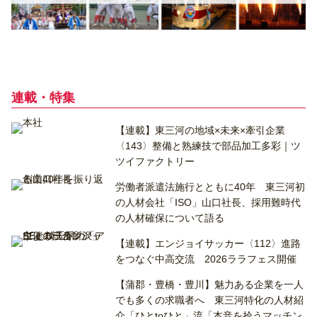
連載・特集
【連載】東三河の地域×未来×牽引企業
〈143〉整備と熟練技で部品加工多彩｜ツ
ツイファクトリー
労働者派遣法施行とともに40年 東三河初
の人材会社「ISO」山口社長、採用難時代
の人材確保について語る
【連載】エンジョイサッカー〈112〉進路
をつなぐ中高交流 2026ララフェス開催
【蒲郡・豊橋・豊川】魅力ある企業を一人
でも多くの求職者へ 東三河特化の人材紹
介「ひとtoひと」流「本音を拾うマッチン