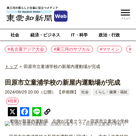
メニュー
社会
経済・ビジネス
IT・科学
政治・行政
ス
#名古屋アジア大会
#東三河のサブカル
#マケイン
#
トップ
田原市立童浦学校の新屋内運動場が完成
>
田原市立童浦学校の新屋内運動場が完成
2024/08/29 20:00（公開）
【岸侑輝】
社会
くらし・健康・福祉
#⽥原
右側が新屋内運動場、左側が児童クラブ＝田原市立童浦小学校で