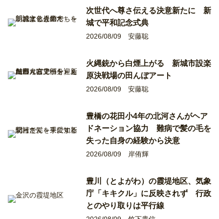
次世代へ尊さ伝える決意新たに 新
城で平和記念式典
2026/08/09
安藤聡
火縄銃から白煙上がる 新城市設楽
原決戦場の田んぼアート
2026/08/09
安藤聡
豊橋の花田小4年の北河さんがヘア
ドネーション協力 難病で髪の毛を
失った自身の経験から決意
2026/08/09
岸侑輝
豊川（とよがわ）の霞堤地区、気象
庁「キキクル」に反映されず 行政
とのやり取りは平行線
2026/08/09
竹下貴信