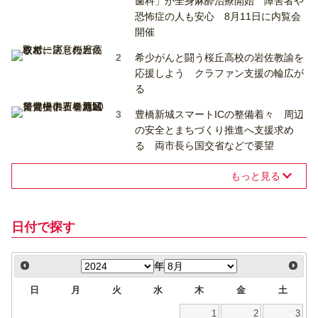
歯科」が全身麻酔治療開始 障害者や
恐怖症の人も安心 8月11日に内覧会
開催
希少がんと闘う桜丘高校の岩佐教諭を
応援しよう クラファン支援の輪広が
る
豊橋新城スマートICの整備着々 周辺
の安全とまちづくり推進へ支援求め
る 両市長ら国交省などで要望
もっと見る
日付で探す
年
日
月
火
水
木
金
土
1
2
3