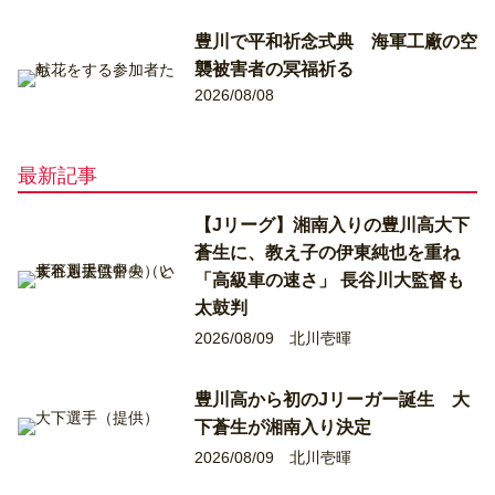
豊川で平和祈念式典 海軍工廠の空
襲被害者の冥福祈る
2026/08/08
最新記事
【Jリーグ】湘南入りの豊川高大下
蒼生に、教え子の伊東純也を重ね
「高級車の速さ」 長谷川大監督も
太鼓判
2026/08/09
北川壱暉
豊川高から初のJリーガー誕生 大
下蒼生が湘南入り決定
2026/08/09
北川壱暉