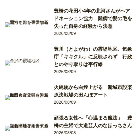
豊橋の花田小4年の北河さんがヘア
ドネーション協力 難病で髪の毛を
失った自身の経験から決意
2026/08/09
豊川（とよがわ）の霞堤地区、気象
庁「キキクル」に反映されず 行政
とのやり取りは平行線
2026/08/09
火縄銃から白煙上がる 新城市設楽
原決戦場の田んぼアート
2026/08/09
頑張る女性へ「心温まる魔法」 豊
橋の主婦で大道芸人のなほっちさん
2026/08/08