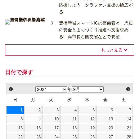
応援しよう クラファン支援の輪広が
る
豊橋新城スマートICの整備着々 周辺
の安全とまちづくり推進へ支援求め
る 両市長ら国交省などで要望
もっと見る
日付で探す
年
日
月
火
水
木
金
土
1
2
3
4
5
6
7
8
9
10
11
12
13
14
15
16
17
18
19
20
21
22
23
24
25
26
27
28