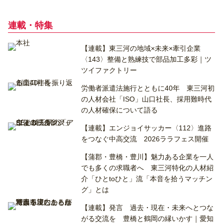
連載・特集
【連載】東三河の地域×未来×牽引企業
〈143〉整備と熟練技で部品加工多彩｜ツ
ツイファクトリー
労働者派遣法施行とともに40年 東三河初
の人材会社「ISO」山口社長、採用難時代
の人材確保について語る
【連載】エンジョイサッカー〈112〉進路
をつなぐ中高交流 2026ララフェス開催
【蒲郡・豊橋・豊川】魅力ある企業を一人
でも多くの求職者へ 東三河特化の人材紹
介「ひとtoひと」流「本音を拾うマッチン
グ」とは
【連載】発言 過去・現在・未来へとつな
がる交流を 豊橋と鶴岡の縁いかす｜愛知