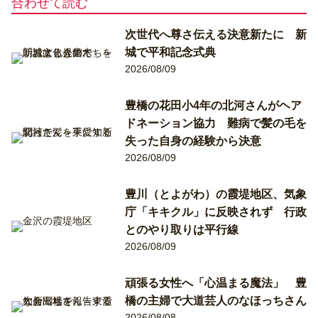
合わせて読む
次世代へ尊さ伝える決意新たに 新
城で平和記念式典
2026/08/09
豊橋の花田小4年の北河さんがヘア
ドネーション協力 難病で髪の毛を
失った自身の経験から決意
2026/08/09
豊川（とよがわ）の霞堤地区、気象
庁「キキクル」に反映されず 行政
とのやり取りは平行線
2026/08/09
頑張る女性へ「心温まる魔法」 豊
橋の主婦で大道芸人のなほっちさん
2026/08/08