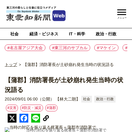
メニュー
社会
経済・ビジネス
IT・科学
政治・行政
ス
#名古屋アジア大会
#東三河のサブカル
#マケイン
#
トップ
【蒲郡】消防署長が土砂崩れ発生当時の状況語る
>
【蒲郡】消防署長が土砂崩れ発生当時の状
況語る
2024/09/01 06:00（公開）
【林大二朗】
社会
政治・行政
#災害
#防災・減災
#蒲郡
当時の対応を振り返る梶署長＝蒲郡市消防署で