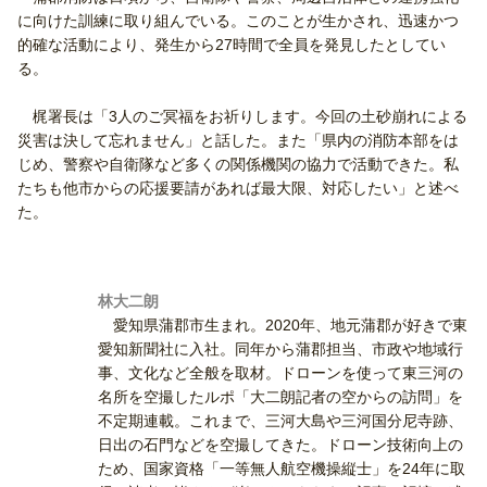
に向けた訓練に取り組んでいる。このことが生かされ、迅速かつ
的確な活動により、発生から27時間で全員を発見したとしてい
る。
梶署長は「3人のご冥福をお祈りします。今回の土砂崩れによる
災害は決して忘れません」と話した。また「県内の消防本部をは
じめ、警察や自衛隊など多くの関係機関の協力で活動できた。私
たちも他市からの応援要請があれば最大限、対応したい」と述べ
た。
林大二朗
愛知県蒲郡市生まれ。2020年、地元蒲郡が好きで東
愛知新聞社に入社。同年から蒲郡担当、市政や地域行
事、文化など全般を取材。ドローンを使って東三河の
名所を空撮したルポ「大二朗記者の空からの訪問」を
不定期連載。これまで、三河大島や三河国分尼寺跡、
日出の石門などを空撮してきた。ドローン技術向上の
ため、国家資格「一等無人航空機操縦士」を24年に取