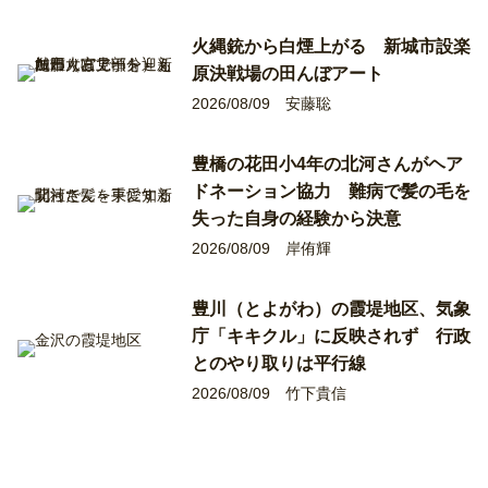
火縄銃から白煙上がる 新城市設楽
原決戦場の田んぼアート
2026/08/09
安藤聡
豊橋の花田小4年の北河さんがヘア
ドネーション協力 難病で髪の毛を
失った自身の経験から決意
2026/08/09
岸侑輝
豊川（とよがわ）の霞堤地区、気象
庁「キキクル」に反映されず 行政
とのやり取りは平行線
2026/08/09
竹下貴信