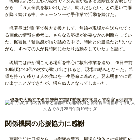
現場は新たな土砂の流出で２次災害が起きる危険性を警戒しな
がら、「５人全員を救い出したい、助けだしたい」との思いで雨
が降り続ける中、チェーンソーや手作業で活動を続けた。
梶署長は消防署で後方支援として、無線や現場から送られてく
る画像の情報を参考に、さらなる応援が必要なかの判断をしてい
た。梶署長「緊張感が張り詰める中で、時間との勝負だと思いな
がら、すべての人が長時間にわたり活動をしていた」と話す。
現場では声が聞こえる場所を中心に救出作業を進め、28日午前
10時頃に40代の次女が助け出されると、現場の励みとなった。希
望を持って残り３人の救出を一生懸命に進めた。翌未明までに運
び出すことができたが、帰らぬ人となってしまった。
現場で活動する名古屋市と蒲郡市の消防隊員と警察官＝蒲郡市竹谷町大
久古で８月28日午前10時すぎ
関係機関の応援協力に感謝
蒲郡消防は日頃から、自衛隊や警察、周辺自治体との連携強化