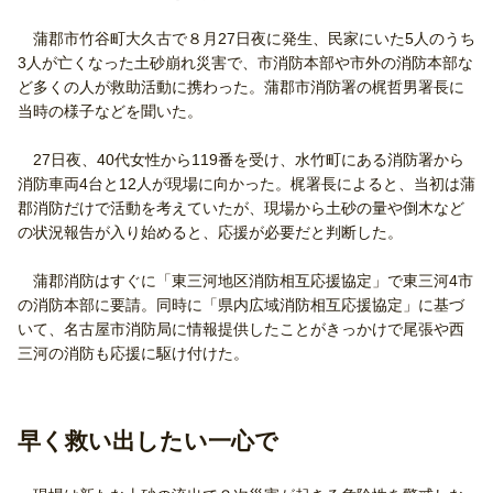
蒲郡市竹谷町大久古で８月27日夜に発生、民家にいた5人のうち
3人が亡くなった土砂崩れ災害で、市消防本部や市外の消防本部な
ど多くの人が救助活動に携わった。蒲郡市消防署の梶哲男署長に
当時の様子などを聞いた。
27日夜、40代女性から119番を受け、水竹町にある消防署から
消防車両4台と12人が現場に向かった。梶署長によると、当初は蒲
郡消防だけで活動を考えていたが、現場から土砂の量や倒木など
の状況報告が入り始めると、応援が必要だと判断した。
蒲郡消防はすぐに「東三河地区消防相互応援協定」で東三河4市
の消防本部に要請。同時に「県内広域消防相互応援協定」に基づ
いて、名古屋市消防局に情報提供したことがきっかけで尾張や西
三河の消防も応援に駆け付けた。
早く救い出したい一心で