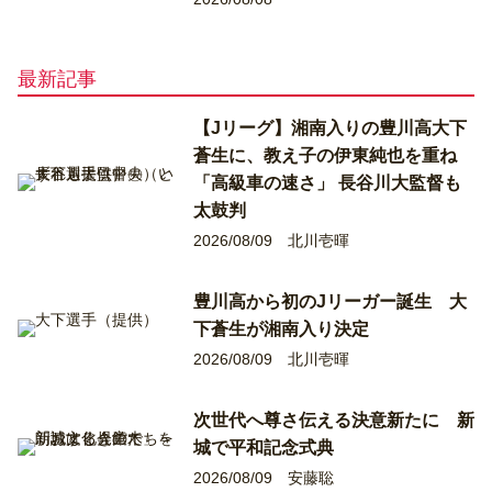
最新記事
【Jリーグ】湘南入りの豊川高大下
蒼生に、教え子の伊東純也を重ね
「高級車の速さ」 長谷川大監督も
太鼓判
2026/08/09
北川壱暉
豊川高から初のJリーガー誕生 大
下蒼生が湘南入り決定
2026/08/09
北川壱暉
次世代へ尊さ伝える決意新たに 新
城で平和記念式典
2026/08/09
安藤聡