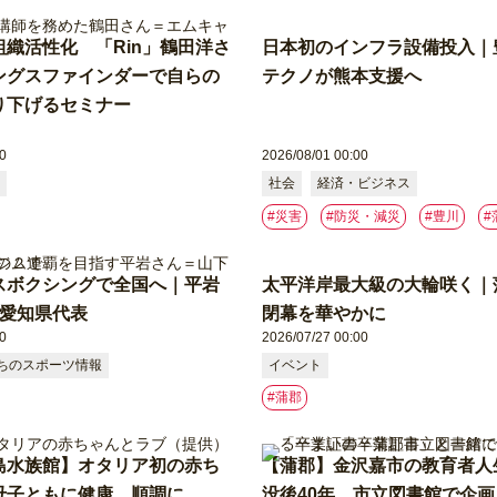
織活性化 「Rin」鶴田洋さ
日本初のインフラ設備投入｜
ングスファインダーで自らの
テクノが熊本支援へ
り下げるセミナー
0
2026/08/01 00:00
社会
経済・ビジネス
#災害
#防災・減災
#豊川
#
スボクシングで全国へ｜平岩
太平洋岸最大級の大輪咲く｜
続愛知県代表
閉幕を華やかに
0
2026/07/27 00:00
ちのスポーツ情報
イベント
#蒲郡
島水族館】オタリア初の赤ち
【蒲郡】金沢嘉市の教育者人
母子ともに健康、順調に
没後40年、市立図書館で企画