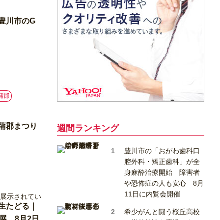
豊川市のG
蒲郡
蒲郡まつり
週間ランキング
豊川市の「おがわ歯科口
腔外科・矯正歯科」が全
身麻酔治療開始 障害者
や恐怖症の人も安心 8月
11日に内覧会開催
生たどる｜
希少がんと闘う桜丘高校
展 8月2日