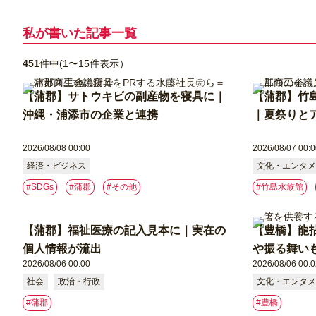
私が書いた記事⼀覧
451
件中(1〜15件表示）
【蒲郡】サトウキビの副産物を寝具に｜
【蒲郡】竹
沖縄・浦添市の企業と連携
｜夏祭りと
2026/08/08 00:00
2026/08/07 00:0
経済・ビジネス
文化・エンタメ
#SDGs
#蒲郡
#その他
#竹島水族館
【蒲郡】福祉医療の記入見本に｜実在の
【豊橋】龍
個人情報が流出
や振る舞い
2026/08/06 00:00
2026/08/06 00:0
社会
政治・行政
文化・エンタメ
#蒲郡
#豊橋