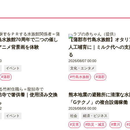
島水族館70周年で二つの催し
【蒲郡市竹島水族館】オタリ
アニメ背景画を体験
人工哺育に｜ミルク代への支
る
0
2026/08/07 00:00
イベント
文化・エンタメ
#蒲郡
#竹島水族館
#蒲郡
拈寺で箸供養｜使用済み交換
熊本地震の避難所に清潔な水
も
「Gテクノ」の複合設備稼働
2
2026/08/06 00:00
イベント
社会
経済・ビジネス
#災害
#防災・減災
#豊川
#