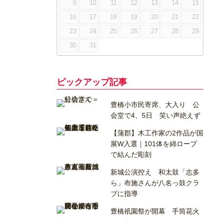
9
10
11
12
13
14
15
16
17
18
19
20
21
22
23
24
25
26
27
28
29
30
31
ピックアップ記事
豊橋小市民寄席、大入り 公
会堂で4、5日 笑い声絶えず
【蒲郡】木工作家の2作品が国
展W入選｜101体を綿ロープ
で結んだ彫刻
新城公演控え 和太鼓「志多
ら」布施さんが八名っ鼓クラ
ブに指導
豊橋祇園祭が開幕 手筒花火