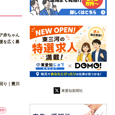
ア赤ちゃん
援を広く募
回り｜豊川
東愛知新聞社
蒲郡