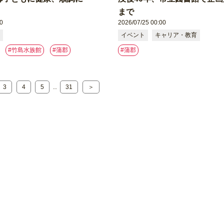
まで
0
2026/07/25 00:00
イベント
キャリア・教育
#竹島水族館
#蒲郡
#蒲郡
..
3
4
5
31
＞