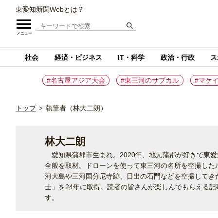
東愛知新聞Webとは？
メニュー
社会
経済・ビジネス
IT・科学
政治・行政
ス
#名古屋アジア大会
#東三河のサブカル
#マケ
トップ
執筆者（林大二朗）
>
林大二朗
愛知県蒲郡市生まれ。2020年、地元蒲郡が好きで東
全般を取材。ドローンを使って東三河の名所を空撮した
河大島や三河国分尼寺跡、日出の石門などを空撮してき
士」を24年に取得。読者の皆さんが楽しんでもらえる
す。