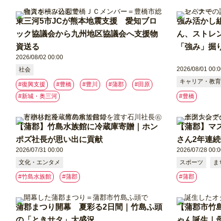
東三河5市JCが熊本地震支援 愛知ブロ
強み活かし組
ック協議会から九州地区協議会へ支援物
ん、ストレ
資送る
「強み」掘
2026/08/02 00:00
2026/08/01 00:0
社会
キャリア・教育
#復興支援
#豊橋
#豊川
#蒲郡
#⽥原
#新城・奥三河
#豊橋
【蒲郡】竹島水族館に冷蔵庫寄贈｜ホン
【蒲郡】マ
ポズ社長が思い出に貢献
さん2年連
2026/07/31 00:00
2026/07/28 00:0
文化・エンタメ
スポーツ
ま
#竹島水族館
#蒲郡
#蒲郡
蒲郡まつり開幕 夏彩る2日間｜竹島ふ頭
【蒲郡市竹
の「ときサタ」大盛況
ゃん誕生｜