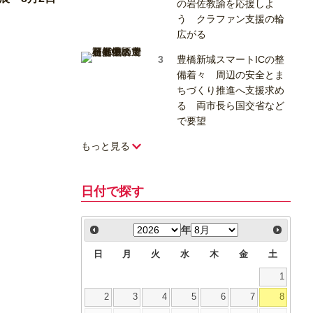
の岩佐教諭を応援しよ
う クラファン支援の輪
広がる
豊橋新城スマートICの整
備着々 周辺の安全とま
ちづくり推進へ支援求め
る 両市長ら国交省など
で要望
もっと見る
日付で探す
年
日
月
火
水
木
金
土
1
2
3
4
5
6
7
8