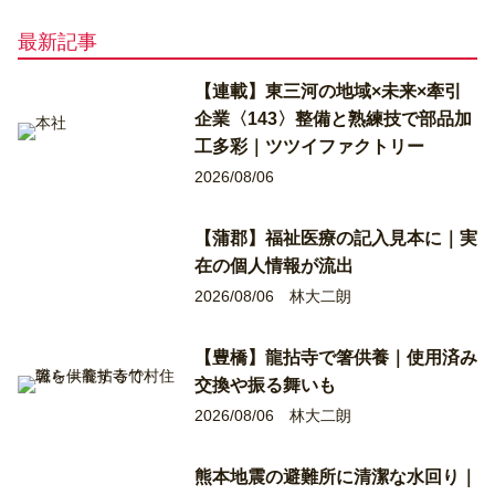
最新記事
【連載】東三河の地域×未来×牽引
企業〈143〉整備と熟練技で部品加
工多彩｜ツツイファクトリー
2026/08/06
【蒲郡】福祉医療の記入見本に｜実
在の個人情報が流出
2026/08/06
林大二朗
【豊橋】龍拈寺で箸供養｜使用済み
交換や振る舞いも
2026/08/06
林大二朗
熊本地震の避難所に清潔な水回り｜