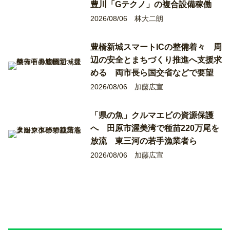
豊川「Gテクノ」の複合設備稼働
2026/08/06
林大二朗
豊橋新城スマートICの整備着々 周
辺の安全とまちづくり推進へ支援求
める 両市長ら国交省などで要望
2026/08/06
加藤広宣
「県の魚」クルマエビの資源保護
へ 田原市渥美湾で種苗220万尾を
放流 東三河の若手漁業者ら
2026/08/06
加藤広宣