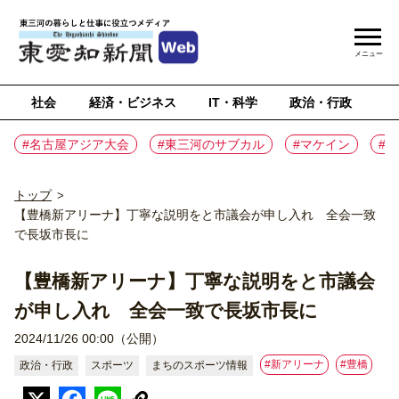
メニュー
社会
経済・ビジネス
IT・科学
政治・行政
ス
#名古屋アジア大会
#東三河のサブカル
#マケイン
#
トップ
>
【豊橋新アリーナ】丁寧な説明をと市議会が申し入れ 全会一致
で長坂市長に
【豊橋新アリーナ】丁寧な説明をと市議会
が申し入れ 全会一致で長坂市長に
2024/11/26 00:00（公開）
#新アリーナ
#豊橋
政治・行政
スポーツ
まちのスポーツ情報