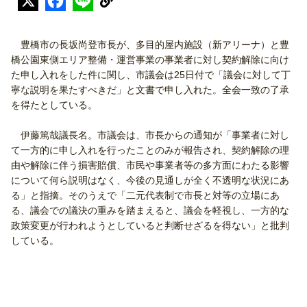
豊橋市の長坂尚登市長が、多目的屋内施設（新アリーナ）と豊
橋公園東側エリア整備・運営事業の事業者に対し契約解除に向け
た申し入れをした件に関し、市議会は25日付で「議会に対して丁
寧な説明を果たすべきだ」と文書で申し入れた。全会一致の了承
を得たとしている。
伊藤篤哉議長名。市議会は、市長からの通知が「事業者に対し
て一方的に申し入れを行ったことのみが報告され、契約解除の理
由や解除に伴う損害賠償、市民や事業者等の多方面にわたる影響
について何ら説明はなく、今後の見通しが全く不透明な状況にあ
る」と指摘。そのうえで「二元代表制で市長と対等の立場にあ
る、議会での議決の重みを踏まえると、議会を軽視し、一方的な
政策変更が行われようとしていると判断せざるを得ない」と批判
している。