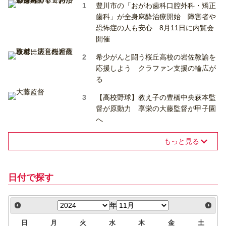
豊川市の「おがわ歯科口腔外科・矯正
歯科」が全身麻酔治療開始 障害者や
恐怖症の人も安心 8月11日に内覧会
開催
希少がんと闘う桜丘高校の岩佐教諭を
応援しよう クラファン支援の輪広が
る
【高校野球】教え子の豊橋中央萩本監
督が原動力 享栄の大藤監督が甲子園
へ
もっと見る
日付で探す
年
日
月
火
水
木
金
土