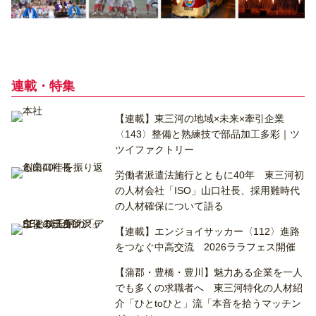
連載・特集
【連載】東三河の地域×未来×牽引企業
〈143〉整備と熟練技で部品加工多彩｜ツ
ツイファクトリー
労働者派遣法施行とともに40年 東三河初
の人材会社「ISO」山口社長、採用難時代
の人材確保について語る
【連載】エンジョイサッカー〈112〉進路
をつなぐ中高交流 2026ララフェス開催
【蒲郡・豊橋・豊川】魅力ある企業を一人
でも多くの求職者へ 東三河特化の人材紹
介「ひとtoひと」流「本音を拾うマッチン