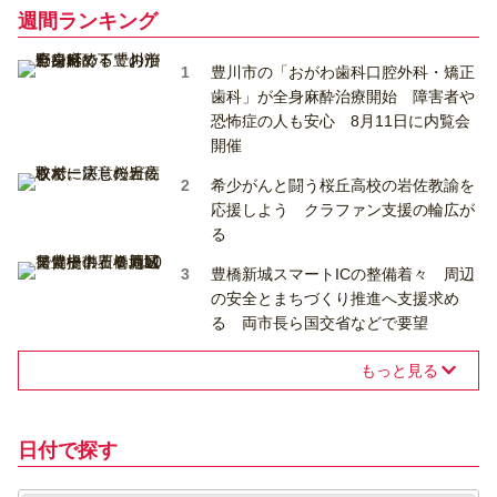
週間ランキング
豊川市の「おがわ歯科口腔外科・矯正
歯科」が全身麻酔治療開始 障害者や
恐怖症の人も安心 8月11日に内覧会
開催
希少がんと闘う桜丘高校の岩佐教諭を
応援しよう クラファン支援の輪広が
る
豊橋新城スマートICの整備着々 周辺
の安全とまちづくり推進へ支援求め
る 両市長ら国交省などで要望
もっと見る
日付で探す