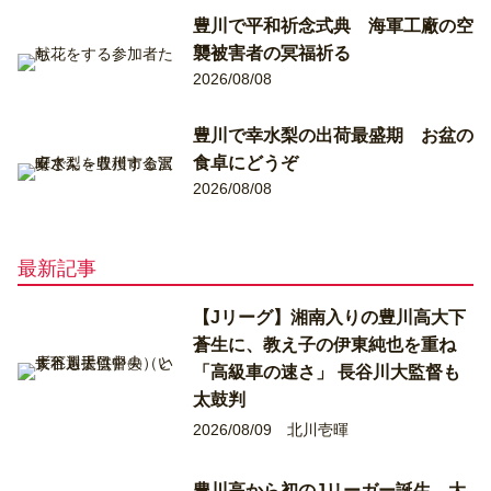
豊川で平和祈念式典 海軍工廠の空
襲被害者の冥福祈る
2026/08/08
豊川で幸水梨の出荷最盛期 お盆の
食卓にどうぞ
2026/08/08
最新記事
【Jリーグ】湘南入りの豊川高大下
蒼生に、教え子の伊東純也を重ね
「高級車の速さ」 長谷川大監督も
太鼓判
2026/08/09
北川壱暉
豊川高から初のJリーガー誕生 大