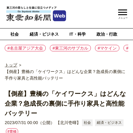
メニュー
社会
経済・ビジネス
IT・科学
政治・行政
ス
#名古屋アジア大会
#東三河のサブカル
#マケイン
#
トップ
>
【倒産】豊橋の「ケイワークス」はどんな企業？急成長の裏側に
手作り家具と高性能バッテリー
【倒産】豊橋の「ケイワークス」はどんな
企業？急成長の裏側に手作り家具と高性能
バッテリー
2023/07/31 00:00（公開）
【北川壱暉】
社会
経済・ビジネス
#豊橋