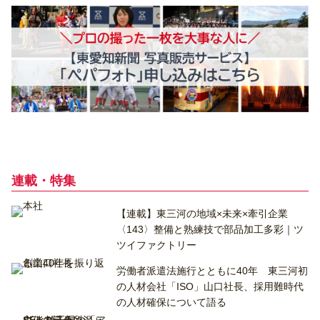
連載・特集
【連載】東三河の地域×未来×牽引企業
〈143〉整備と熟練技で部品加工多彩｜ツ
ツイファクトリー
労働者派遣法施行とともに40年 東三河初
の人材会社「ISO」山口社長、採用難時代
の人材確保について語る