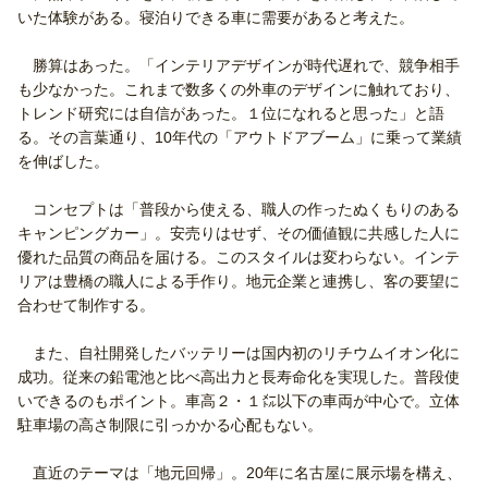
いた体験がある。寝泊りできる車に需要があると考えた。
勝算はあった。「インテリアデザインが時代遅れで、競争相手
も少なかった。これまで数多くの外車のデザインに触れており、
トレンド研究には自信があった。１位になれると思った」と語
る。その言葉通り、10年代の「アウトドアブーム」に乗って業績
を伸ばした。
コンセプトは「普段から使える、職人の作ったぬくもりのある
キャンピングカー」。安売りはせず、その価値観に共感した人に
優れた品質の商品を届ける。このスタイルは変わらない。インテ
リアは豊橋の職人による手作り。地元企業と連携し、客の要望に
合わせて制作する。
また、自社開発したバッテリーは国内初のリチウムイオン化に
成功。従来の鉛電池と比べ高出力と長寿命化を実現した。普段使
いできるのもポイント。車高２・１㍍以下の車両が中心で。立体
駐車場の高さ制限に引っかかる心配もない。
直近のテーマは「地元回帰」。20年に名古屋に展示場を構え、