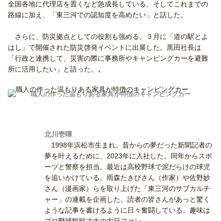
全国各地に代理店を置くなど急成長している。そしてこれまでの
路線に加え、「東三河での認知度を高めたい」と話した。
さらに、防災拠点としての役割も強める。３月に「道の駅とよ
はし」で開催された防災啓発イベントに出展した。黒田社長は
「行政と連携して、災害の際に事務所やキャンピングカーを避難
所に活用したい」と語った。
、
職人の作った温もりある家具が特徴のキャンピングカー
北川壱暉
1998年浜松市生まれ。昔からの夢だった新聞記者の
夢を叶えるために、2023年に入社した。同年からスポ
ーツと警察を担当。最近は高校野球で泥だらけの球児
を追いかけている。雨森たきびさん（作家）や佐野妙
さん（漫画家）らを取り上げた「東三河のサブカルチ
ャー」の連載を企画した。読者の皆さんがあっと驚く
ような記事を書けるように日々奮闘している。趣味は