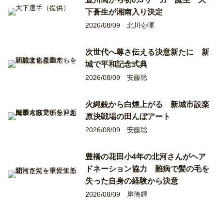
下蒼生が湘南入り決定
2026/08/09
北川壱暉
次世代へ尊さ伝える決意新たに 新
城で平和記念式典
2026/08/09
安藤聡
火縄銃から白煙上がる 新城市設楽
原決戦場の田んぼアート
2026/08/09
安藤聡
豊橋の花田小4年の北河さんがヘア
ドネーション協力 難病で髪の毛を
失った自身の経験から決意
2026/08/09
岸侑輝