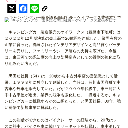
キャンピングカー愛を語る黒田社長＝ケイワークス豊橋本社で
キャンピングカー製造販売のケイワークス（豊橋市下地町）は
２０２２年12月期決算の売上高で20億円を達成した。業界有数の
企業に育った。洗練されたインテリアデザインと高品質なバッテ
リーを売りに、ファミリーやシニア層らの支持を広げた。今後
は、東三河での認知度の向上や防災拠点としての役割の強化に取
り組みたい考えだ。
黒田功社長（54）は、20歳から中古外車店の営業職として活
躍。１９９８年に独立して創業した。当時は、豊川市国府町で中
古車や外車を販売していた。だが２０００年代後半、東三河に大
手中古車屋が進出。業界の競争も激化した。「撤退するか、キャ
ンピングカーに挑戦するかの二択だった」と黒田社長。09年、強
い覚悟で新規事業に挑戦した。
この決断ができたのはバイクレーサーの経験から。20代はレー
スに熱中。バイクを車に載せてサーキットを転戦し、車中泊して