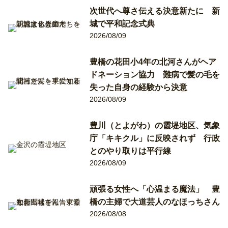
次世代へ尊さ伝える決意新たに 新
城で平和記念式典
2026/08/09
豊橋の花田小4年の北河さんがヘア
ドネーション協力 難病で髪の毛を
失った自身の経験から決意
2026/08/09
豊川（とよがわ）の霞堤地区、気象
庁「キキクル」に反映されず 行政
とのやり取りは平行線
2026/08/09
頑張る女性へ「心温まる魔法」 豊
橋の主婦で大道芸人のなほっちさん
2026/08/08