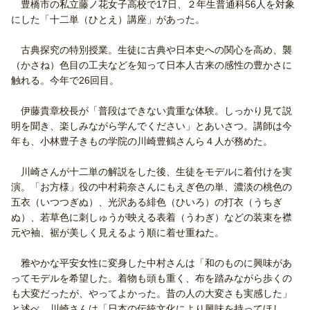
豊橋市の私立藤ノ花女子高校で17日、２年生普通科56人を対象
にした「十二単（ひとえ）講座」があった。
古典探究の特別授業。生徒に古典や日本史への関心を高め、襲
（かさね）色目の工夫などを知って日本人古来の感性の豊かさに
触れる。今年で26回目。
伊藤貴章校長が「普段はできない貴重な体験。しっかり見て説
明を聞き、楽しみながら学んでください」とあいさつ。講師は今
年も、小林豊子きもの学院の川崎豊鶴さんら４人が務めた。
川崎さんが十二単の解説をした後、生徒をモデルに着付けを実
演。「お方様」役の中村莉奈さんにもえぎ色の単、濃淡の桃色の
五衣（いつつぎぬ）、光沢ある緋色（ひいろ）の打衣（うちぎ
ぬ）、若草色に刺しゅうが映える表着（うわぎ）などの装束を襟
元や袖、裾が美しく見えるよう順に着せ重ねた。
雅やかな平安女性に変身した中村さんは「和のものに興味があ
ってモデルを希望した。着物も頭も重く、布を踏みながら歩くの
も大変だったが、やってよかった。昔の人の大変さも実感した」
と述べ、川崎さんは「日本の伝統文化により興味を持ってほし