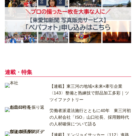
連載・特集
【連載】東三河の地域×未来×牽引企業
〈143〉整備と熟練技で部品加工多彩｜ツ
ツイファクトリー
労働者派遣法施行とともに40年 東三河初
の人材会社「ISO」山口社長、採用難時代
の人材確保について語る
【連載】エンジョイサッカー〈112〉進路