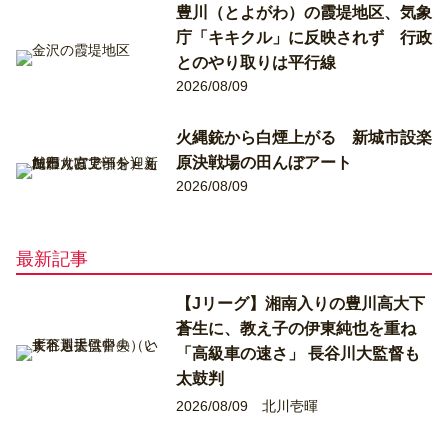
豊川（とよがわ）の霞堤地区、気象
庁「キキクル」に反映されず 行政
とのやり取りは平行線
2026/08/09
火縄銃から白煙上がる 新城市設楽
原決戦場の田んぼアート
2026/08/09
最新記事
【Jリーグ】湘南入りの豊川高大下
蒼生に、教え子の伊東純也を重ね
「高級車の速さ」 長谷川大監督も
太鼓判
2026/08/09
北川壱暉