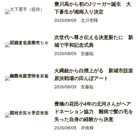
豊川高から初のJリーガー誕生 大
下蒼生が湘南入り決定
2026/08/09
北川壱暉
次世代へ尊さ伝える決意新たに 新
城で平和記念式典
2026/08/09
安藤聡
火縄銃から白煙上がる 新城市設楽
原決戦場の田んぼアート
2026/08/09
安藤聡
豊橋の花田小4年の北河さんがヘア
ドネーション協力 難病で髪の毛を
失った自身の経験から決意
2026/08/09
岸侑輝