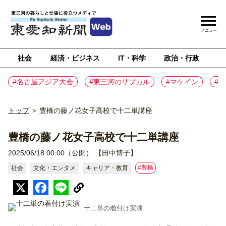
メニュー
社会
経済・ビジネス
IT・科学
政治・行政
ス
#名古屋アジア大会
#東三河のサブカル
#マケイン
#
トップ
豊橋の藤ノ花女子高校で十二単講座
>
豊橋の藤ノ花女子高校で十二単講座
2025/06/18 00:00（公開）
【田中博子】
#豊橋
社会
文化・エンタメ
キャリア・教育
十二単の着付け実演