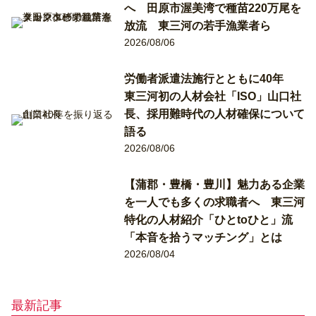
へ 田原市渥美湾で種苗220万尾を
放流 東三河の若手漁業者ら
2026/08/06
労働者派遣法施行とともに40年
東三河初の人材会社「ISO」山口社
長、採用難時代の人材確保について
語る
2026/08/06
【蒲郡・豊橋・豊川】魅力ある企業
を一人でも多くの求職者へ 東三河
特化の人材紹介「ひとtoひと」流
「本音を拾うマッチング」とは
2026/08/04
最新記事