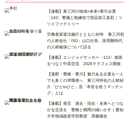
【連載】東三河の地域×未来×牽引企業
〈143〉整備と熟練技で部品加工多彩｜ツ
ツイファクトリー
労働者派遣法施行とともに40年 東三河初
の人材会社「ISO」山口社長、採用難時代
の人材確保について語る
【連載】エンジョイサッカー〈112〉進路
をつなぐ中高交流 2026ララフェス開催
【蒲郡・豊橋・豊川】魅力ある企業を一人
でも多くの求職者へ 東三河特化の人材紹
介「ひとtoひと」流「本音を拾うマッチン
グ」とは
【連載】発言 過去・現在・未来へとつな
がる交流を 豊橋と鶴岡の縁いかす｜愛知
大学地域政策学部教授 斉藤徹史