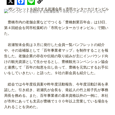
パンフレットを紹介する岩瀬会長＝市民センターカリオンビルで
豊橋市内の老舗企業などでつくる「豊橋創業百年会」は13日、
第４回総会を同市松葉町の「市民センターカリオンビル」で開い
た。
岩瀬智未会長は３月に発行した会員一覧パンフレットの紹介
や、その追補版として「百年事業者マップ」を制作することを報
告した。老舗企業の存在や伝統の取り組みが主にインバウンド向
けの観光資源として生かせるとし、豊橋観光コンベンション協会
と連携して「百年の知恵を出し合って、豊橋を元気にするお手伝
いをしていきたい」と語った。９社の新会員も紹介した。
総会では今年度役員案や昨年度活動報告、今年度活動計画を承
認した。引き続き、岩瀬氏が会長を、発起人の竹上裕子氏が事務
局長を務める。また、百年事業者の基本資格以外の一例に、本社
が市外にあっても支店が豊橋で１００年以上営業している場合を
入れることを決めた。