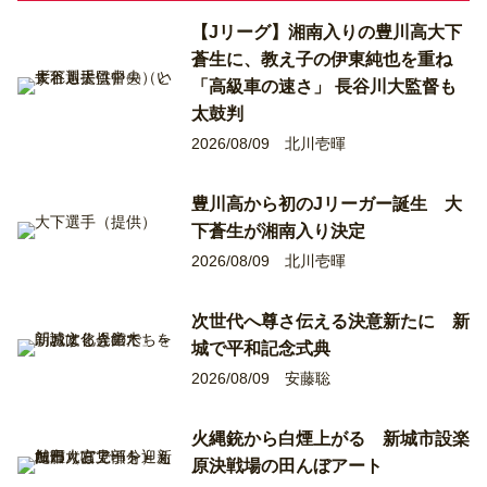
【Jリーグ】湘南入りの豊川高大下
蒼生に、教え子の伊東純也を重ね
「高級車の速さ」 長谷川大監督も
太鼓判
2026/08/09
北川壱暉
豊川高から初のJリーガー誕生 大
下蒼生が湘南入り決定
2026/08/09
北川壱暉
次世代へ尊さ伝える決意新たに 新
城で平和記念式典
2026/08/09
安藤聡
火縄銃から白煙上がる 新城市設楽
原決戦場の田んぼアート