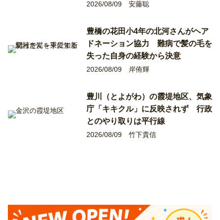
2026/08/09
安藤聡
豊橋の花田小4年の北河さんがヘア
ドネーション協力 難病で髪の毛を
失った自身の経験から決意
2026/08/09
岸侑輝
豊川（とよがわ）の霞堤地区、気象
庁「キキクル」に反映されず 行政
とのやり取りは平行線
2026/08/09
竹下貴信