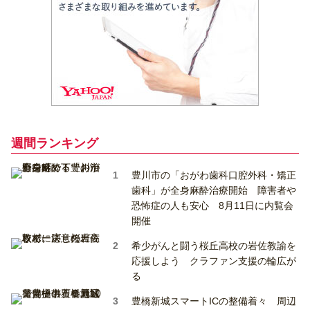
週間ランキング
豊川市の「おがわ歯科口腔外科・矯正
歯科」が全身麻酔治療開始 障害者や
恐怖症の人も安心 8月11日に内覧会
開催
希少がんと闘う桜丘高校の岩佐教諭を
応援しよう クラファン支援の輪広が
る
豊橋新城スマートICの整備着々 周辺