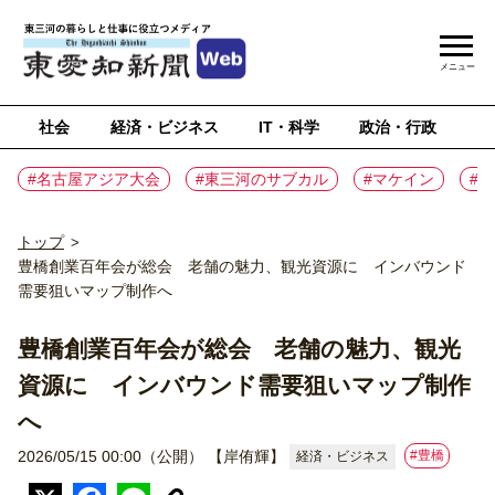
メニュー
社会
経済・ビジネス
IT・科学
政治・行政
ス
#名古屋アジア大会
#東三河のサブカル
#マケイン
#
トップ
>
豊橋創業百年会が総会 老舗の魅力、観光資源に インバウンド
需要狙いマップ制作へ
豊橋創業百年会が総会 老舗の魅力、観光
資源に インバウンド需要狙いマップ制作
へ
#豊橋
2026/05/15 00:00（公開）
【岸侑輝】
経済・ビジネス