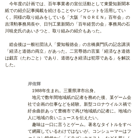
今年度の計画では、百年事業者の宣伝活動として東愛知新聞本
紙での紹介記事掲載を続けることやパンフレットを活用してい
く。同様の取り組みをしている「大阪『ＮＯＲＥＮ』百年会」の
吉澤勲事務局長や、日刊工業新聞の「百年経営の会」事務局の石
川暁史氏のあいさつと、取り組みの紹介もあった。
総会後は一般社団法人「愛知報徳会」の古橋廣門氏の記念講演
「経済と道徳の両立」があった。二宮尊徳の言葉「経済なき道徳
は戯言（たわごと）であり、道徳なき経済は犯罪である」を解説
した。
岸侑輝
1988年生まれ。三重県津市出身。
地元で数年間地域紙の記者を務めた後、某ゲーム会
社で企画の仕事などを経験。新型コロナウイルス禍で
紆余曲折あって豊橋市で再び地域紙の記者に。地域の
人に地域の良いニュースを伝えたい。
趣味は一口に言うとゲーム。著名なタイトルをすべ
て網羅しているわけではないが、コンシューマーはフ