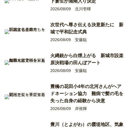
下蒼生が湘南入り決定
2026/08/09
北川壱暉
次世代へ尊さ伝える決意新たに 新
城で平和記念式典
2026/08/09
安藤聡
火縄銃から白煙上がる 新城市設楽
原決戦場の田んぼアート
2026/08/09
安藤聡
豊橋の花田小4年の北河さんがヘア
ドネーション協力 難病で髪の毛を
失った自身の経験から決意
2026/08/09
岸侑輝
豊川（とよがわ）の霞堤地区、気象