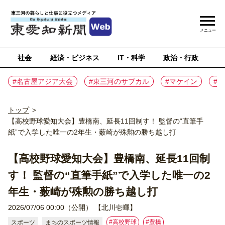
メニュー
社会
経済・ビジネス
IT・科学
政治・行政
ス
#名古屋アジア大会
#東三河のサブカル
#マケイン
#
トップ
>
【高校野球愛知大会】豊橋南、延長11回制す！ 監督の“直筆手
紙”で入学した唯一の2年生・薮崎が殊勲の勝ち越し打
【高校野球愛知大会】豊橋南、延長11回制
す！ 監督の“直筆手紙”で入学した唯一の2
年生・薮崎が殊勲の勝ち越し打
2026/07/06 00:00（公開）
【北川壱暉】
#高校野球
#豊橋
スポーツ
まちのスポーツ情報