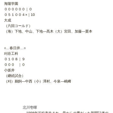
海陽学園
００００００｜０
０５１００４×｜10
大成
（六回コールド）
（海）下地、中山、下地―髙木（大）宮田、加藤―栗本
○…春日井…○
刈谷工科
０１０８｜９
０００ ｜０
小坂井
（継続試合）
（刈）鵜飼―中西（小）澤村、今泉―嶋﨑
北川壱暉