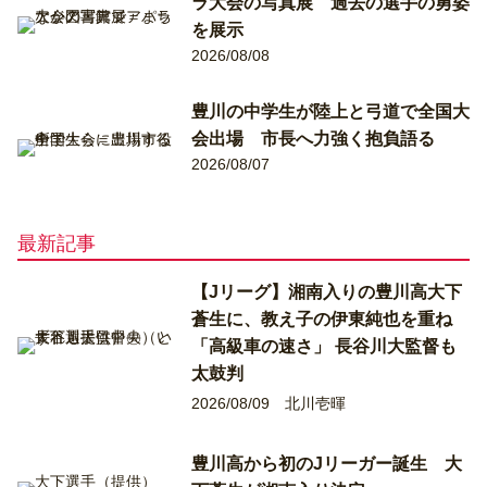
ラ大会の写真展 過去の選手の勇姿
を展示
2026/08/08
豊川の中学生が陸上と弓道で全国大
会出場 市長へ力強く抱負語る
2026/08/07
最新記事
【Jリーグ】湘南入りの豊川高大下
蒼生に、教え子の伊東純也を重ね
「高級車の速さ」 長谷川大監督も
太鼓判
2026/08/09
北川壱暉
豊川高から初のJリーガー誕生 大