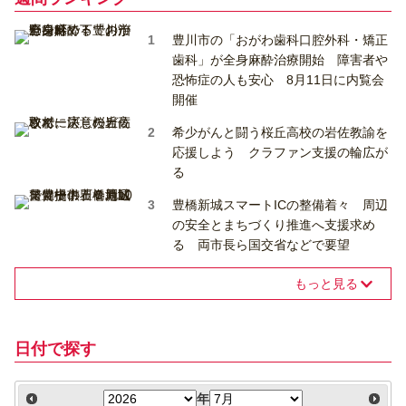
豊川市の「おがわ歯科口腔外科・矯正
歯科」が全身麻酔治療開始 障害者や
恐怖症の人も安心 8月11日に内覧会
開催
希少がんと闘う桜丘高校の岩佐教諭を
応援しよう クラファン支援の輪広が
る
豊橋新城スマートICの整備着々 周辺
の安全とまちづくり推進へ支援求め
る 両市長ら国交省などで要望
もっと見る
日付で探す
年