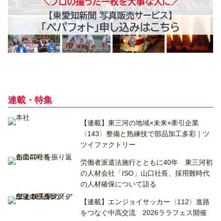
連載・特集
【連載】東三河の地域×未来×牽引企業
〈143〉整備と熟練技で部品加工多彩｜ツ
ツイファクトリー
労働者派遣法施行とともに40年 東三河初
の人材会社「ISO」山口社長、採用難時代
の人材確保について語る
【連載】エンジョイサッカー〈112〉進路
をつなぐ中高交流 2026ララフェス開催