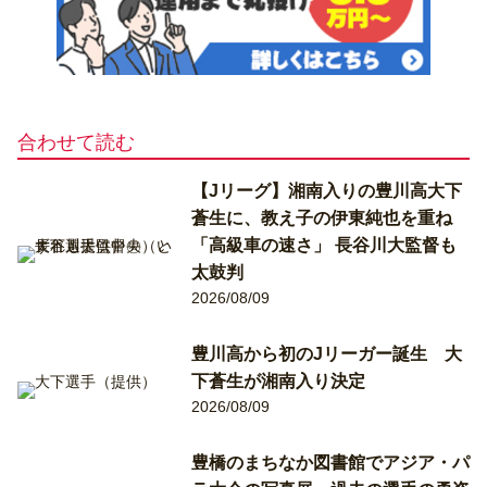
合わせて読む
【Jリーグ】湘南入りの豊川高大下
蒼生に、教え子の伊東純也を重ね
「高級車の速さ」 長谷川大監督も
太鼓判
2026/08/09
豊川高から初のJリーガー誕生 大
下蒼生が湘南入り決定
2026/08/09
豊橋のまちなか図書館でアジア・パ