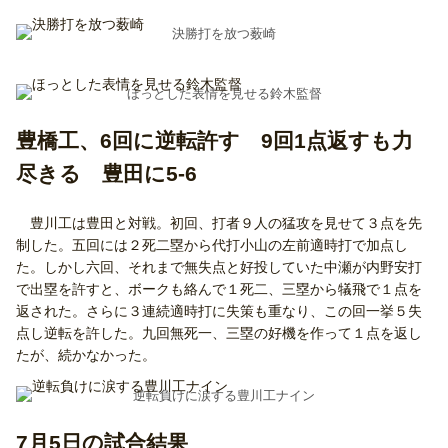
決勝打を放つ薮崎
ほっとした表情を見せる鈴木監督
豊橋工、6回に逆転許す 9回1点返すも力
尽きる 豊田に5-6
豊川工は豊田と対戦。初回、打者９人の猛攻を見せて３点を先
制した。五回には２死二塁から代打小山の左前適時打で加点し
た。しかし六回、それまで無失点と好投していた中瀬が内野安打
で出塁を許すと、ボークも絡んで１死二、三塁から犠飛で１点を
返された。さらに３連続適時打に失策も重なり、この回一挙５失
点し逆転を許した。九回無死一、三塁の好機を作って１点を返し
たが、続かなかった。
逆転負けに涙する豊川工ナイン
7月5日の試合結果