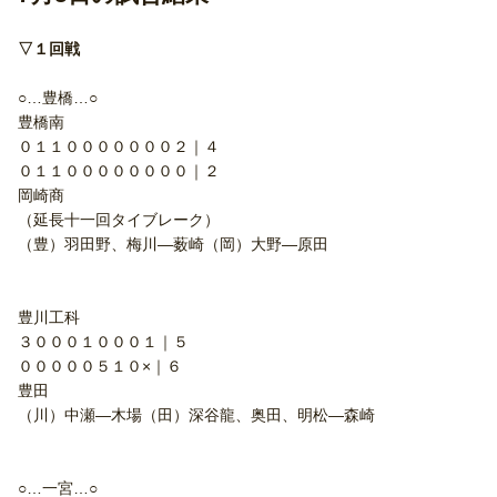
▽１回戦
○…豊橋…○
豊橋南
０１１０００００００２｜４
０１１００００００００｜２
岡崎商
（延長十一回タイブレーク）
（豊）羽田野、梅川―薮崎（岡）大野―原田
豊川工科
３０００１０００１｜５
０００００５１０×｜６
豊田
（川）中瀬―木場（田）深谷龍、奥田、明松―森崎
○…一宮…○