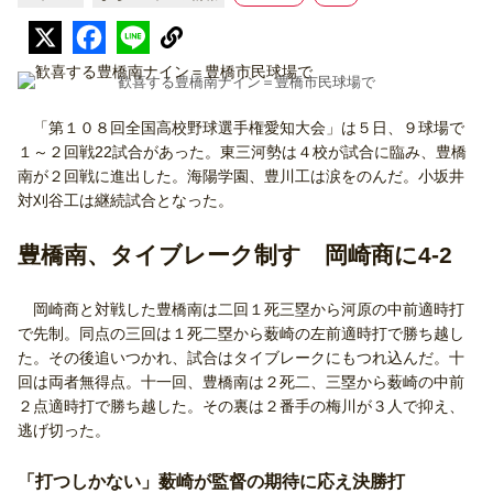
歓喜する豊橋南ナイン＝豊橋市民球場で
「第１０８回全国高校野球選手権愛知大会」は５日、９球場で
１～２回戦22試合があった。東三河勢は４校が試合に臨み、豊橋
南が２回戦に進出した。海陽学園、豊川工は涙をのんだ。小坂井
対刈谷工は継続試合となった。
豊橋南、タイブレーク制す 岡崎商に4-2
岡崎商と対戦した豊橋南は二回１死三塁から河原の中前適時打
で先制。同点の三回は１死二塁から薮崎の左前適時打で勝ち越し
た。その後追いつかれ、試合はタイブレークにもつれ込んだ。十
回は両者無得点。十一回、豊橋南は２死二、三塁から薮崎の中前
２点適時打で勝ち越した。その裏は２番手の梅川が３人で抑え、
逃げ切った。
「打つしかない」薮崎が監督の期待に応え決勝打