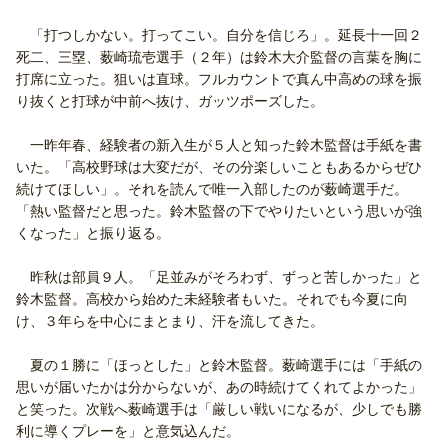
「打つしかない。打ってこい。自分を信じろ」。延長十一回２
死二、三塁、薮崎琉壱選手（２年）は鈴木大介監督の言葉を胸に
打席に立った。狙いは直球。フルカウントで真ん中高めの球を振
り抜くと打球が中前へ抜け、ガッツポーズした。
一昨年春、経験者の新入生が５人と知った鈴木監督は手紙を書
いた。「高校野球は大変だが、その分楽しいこともあるからぜひ
続けてほしい」。それを読んで唯一入部したのが薮崎選手だ。
「熱い監督だと思った。鈴木監督の下でやりたいという思いが強
くなった」と振り返る。
昨秋は部員９人。「足並みがそろわず、ずっと苦しかった」と
鈴木監督。高校から始めた未経験者もいた。それでも今夏に向
け、３年らを中心にまとまり、汗を流してきた。
夏の１勝に「ほっとした」と鈴木監督。薮崎選手には「手紙の
思いが届いたかは分からないが、あの時続けてくれてよかった」
と笑った。次戦へ薮崎選手は「厳しい戦いになるが、少しでも勝
利に導くプレーを」と意気込んだ。