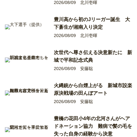
2026/08/09
北川壱暉
豊川高から初のJリーガー誕生 大
下蒼生が湘南入り決定
2026/08/09
北川壱暉
次世代へ尊さ伝える決意新たに 新
城で平和記念式典
2026/08/09
安藤聡
火縄銃から白煙上がる 新城市設楽
原決戦場の田んぼアート
2026/08/09
安藤聡
豊橋の花田小4年の北河さんがヘア
ドネーション協力 難病で髪の毛を
失った自身の経験から決意