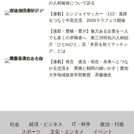
の人材確保について語る
【連載】エンジョイサッカー〈112〉進路
をつなぐ中高交流 2026ララフェス開催
【蒲郡・豊橋・豊川】魅力ある企業を一人
でも多くの求職者へ 東三河特化の人材紹
介「ひとtoひと」流「本音を拾うマッチン
グ」とは
【連載】発言 過去・現在・未来へとつな
がる交流を 豊橋と鶴岡の縁いかす｜愛知
大学地域政策学部教授 斉藤徹史
社会
経済・ビジネス
IT・科学
政治・行政
スポーツ
文化・エンタメ
イベント