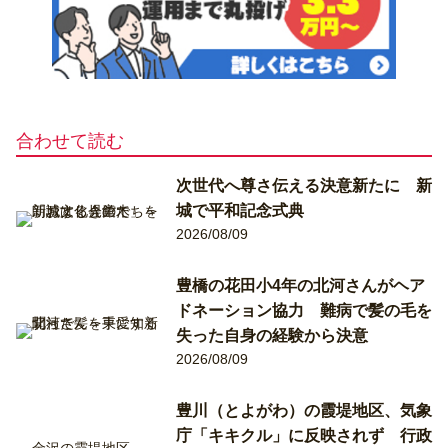
合わせて読む
次世代へ尊さ伝える決意新たに 新
城で平和記念式典
2026/08/09
豊橋の花田小4年の北河さんがヘア
ドネーション協力 難病で髪の毛を
失った自身の経験から決意
2026/08/09
豊川（とよがわ）の霞堤地区、気象
庁「キキクル」に反映されず 行政