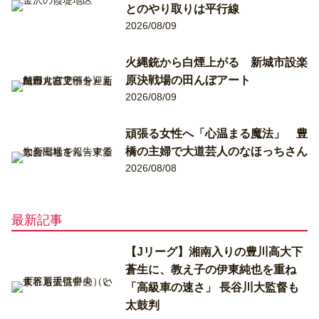
とのやり取りは平行線
2026/08/09
火縄銃から白煙上がる 新城市設楽
原決戦場の田んぼアート
2026/08/09
頑張る女性へ「心温まる魔法」 豊
橋の主婦で大道芸人のなほっちさん
2026/08/08
最新記事
【Jリーグ】湘南入りの豊川高大下
蒼生に、教え子の伊東純也を重ね
「高級車の速さ」 長谷川大監督も
太鼓判