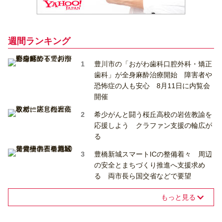
週間ランキング
豊川市の「おがわ歯科口腔外科・矯正
歯科」が全身麻酔治療開始 障害者や
恐怖症の人も安心 8月11日に内覧会
開催
希少がんと闘う桜丘高校の岩佐教諭を
応援しよう クラファン支援の輪広が
る
豊橋新城スマートICの整備着々 周辺
の安全とまちづくり推進へ支援求め
る 両市長ら国交省などで要望
もっと見る