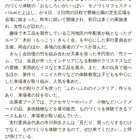
のづくり体験の「おもしろいがいっぱい モノづくりフェスティ
バルinとよはし」が４日、２日間の日程で豊橋公園の芝生広場を
会場に始まった。昨年に続いて開催され、初日は多くの家族連
れ、女性らが訪れた。
趣味で木工品を製作している三河地区の年配者が核となったグ
ループ「木好（もっこう）きらく会」を中心にした実行委員会が
主催。同会のほか、各地の出展者のブースが並んだ。
きらく会自慢の竹を組み合わせ天幕を張った半円形の「竹ドー
ム」では、会員が作ったインテリアになる動物やクリスマスなど
の置物、実用的なイスなど木工品を展示。また、木の玩具で遊べ
るほか、箸作り、ミニイス作りなどの体験教室は子どもを中心に
した来場者が取り組み、人気を集めた。
ヒノキの削りクズを使った「ふわっふわのインテリア」作りも
あり、来場者の目を引いた。
出展者ブースでは、アクセサリーやバッグ、小物などハンドメ
ードの品、多肉植物などを展示販売。ものづくりを体験できるブ
ースもあり、来場者が取り組んでいた。
実行委員会代表の市川和生さんは「見たり、買ったりするだけ
でなく、ものづくりを体験できるので、ぜひ来てください」と呼
び掛けている。