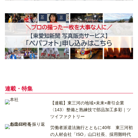
連載・特集
【連載】東三河の地域×未来×牽引企業
〈143〉整備と熟練技で部品加工多彩｜ツ
ツイファクトリー
労働者派遣法施行とともに40年 東三河初
の人材会社「ISO」山口社長、採用難時代