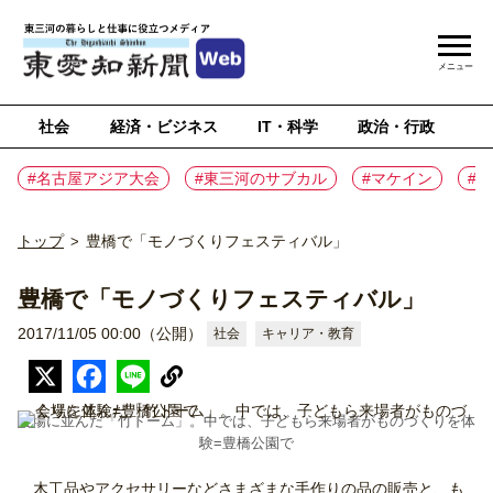
メニュー
社会
経済・ビジネス
IT・科学
政治・行政
ス
#名古屋アジア大会
#東三河のサブカル
#マケイン
#
トップ
豊橋で「モノづくりフェスティバル」
>
豊橋で「モノづくりフェスティバル」
2017/11/05 00:00（公開）
社会
キャリア・教育
会場に並んだ「竹ドーム」。中では、子どもら来場者がものづくりを体
験=豊橋公園で
木工品やアクセサリーなどさまざまな手作りの品の販売と、も