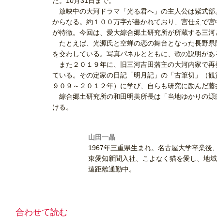
た。10月31日まで。
放映中の大河ドラマ「光る君へ」の主人公は紫式部。
からなる。約１００万字が書かれており、宮仕えで宮
が特徴。今回は、愛大綜合郷土研究所が所蔵する三河
たとえば、光源氏と空蝉の恋の舞台となった長野県
を交わしている。写真パネルとともに、歌の説明があ
また２０１９年に、旧三河吉田藩主の大河内家で再
ている。その定家の日記「明月記」の「古筆切」（観
９０９～２０１２年）に学び、自らも研究に励んだ藤
綜合郷土研究所の和田明美所長は「当地ゆかりの源
ける。
山田一晶
1967年三重県生まれ。名古屋大学卒業後
東愛知新聞入社、こよなく猫を愛し、地域
遠距離通勤中。
合わせて読む