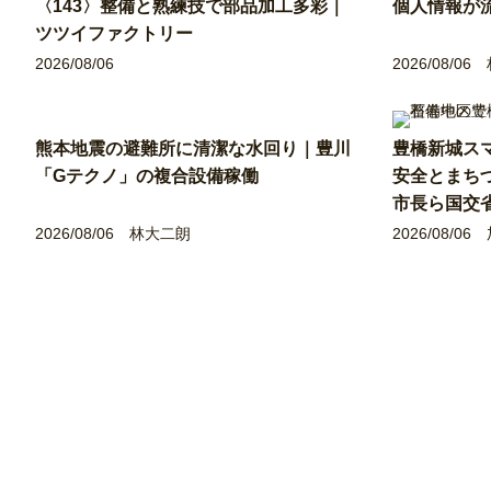
〈143〉整備と熟練技で部品加工多彩｜
個人情報が
ツツイファクトリー
2026/08/06
2026/08/06
熊本地震の避難所に清潔な水回り｜豊川
豊橋新城ス
「Gテクノ」の複合設備稼働
安全とまち
市長ら国交
2026/08/06
林大二朗
2026/08/06