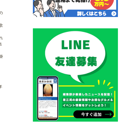
の
歌
れ
１
掛
年