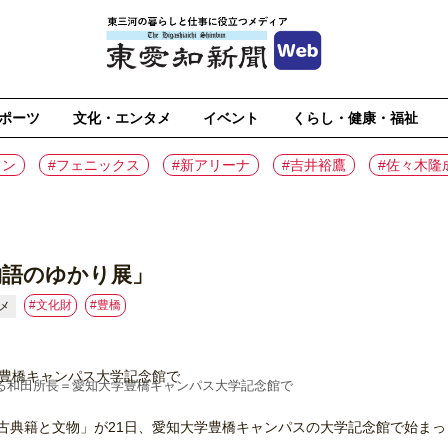
ポーツ
文化・エンタメ
イベント
くらし・健康・福祉
イン
#フェニックス
#新アリーナ
#吉井裕鷹
#佐々木隆
物語のゆかり展」
#文化財
#豊橋
メ
る和田所長＝愛知大学豊橋キャンパス大学記念館で
典籍と文物」が21日、愛知大学豊橋キャンパスの大学記念館で始まっ