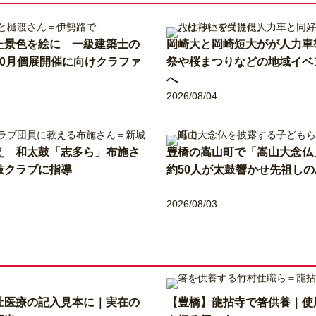
た景色を絵に 一級建築士の
岡崎大と岡崎短大がが人力車
10月個展開催に向けクラファ
祭や桜まつりなどの地域イベ
へ
2026/08/04
え 和太鼓「志多ら」布施さ
豊橋の嵩山町で「嵩山大念仏
鼓クラブに指導
約50人が太鼓響かせ先祖しの
2026/08/03
祉医療の記入見本に｜実在の
【豊橋】龍拈寺で箸供養｜使