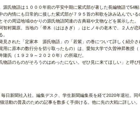
源氏物語は１０００年前の平安中期に紫式部が著した長編物語で54帖
中の内情にも日常的に接した紫式部が７９５首の和歌を詠み込んでいる
とその周辺地域ゆかりの源氏物語関連の古典籍や文物などを展示した。
阿智村園原。当地の「帚木（ははきぎ）」はヒノキの老木で、２人が恋
る。
発見された「定家本 源氏物語」の「若紫」の巻について詳しく紹介さ
賞用に原本の数行分を切り取ったもの）は、愛知大学で久曽神昇教授（
井隆氏（１９２９～２０２０年）の所蔵だ。
氏物語のものがそろうのはめったにない。ぜひ見に来てほしい」と呼び
、毎日新聞社入社。編集デスク、学生新聞編集長を経て2020年退社。同
猫活動の普及のための記事を数多く手掛ける。他に先の大戦に詳しい。