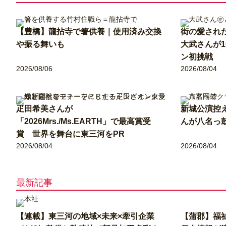
【豊橋】龍拈寺で箸供養｜使用済み交換
街の愛され
や振る舞いも
大武さんが
ン初挑戦
2026/08/06
2026/08/04
疋田希美さんが
新城公演控
「2026Mrs./Ms.EARTH」で最高賞受
んが八名っ
賞 世界を舞台に東三河をPR
2026/08/04
2026/08/04
最新記事
【連載】東三河の地域×未来×牽引企業
【蒲郡】福