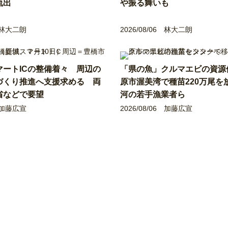
流出
や振る舞いも
林大二朗
2026/08/06
林大二朗
マートICの整備着々 周辺の
「県の魚」クルマエビの資源
づくり推進へ支援求める 両
原市渥美湾で種苗220万尾を
省などで要望
河の若手漁業者ら
加藤広宣
2026/08/06
加藤広宣