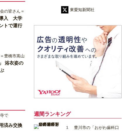
東愛知新聞社
導入 大学
ントで運行
」 浴衣姿の
ぶ
週間ランキング
用済み交換
豊川市の「おがわ歯科口