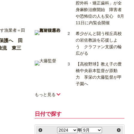
腔外科・矯正歯科」が全
身麻酔治療開始 障害者
や恐怖症の人も安心 8月
11日に内覧会開催
希少がんと闘う桜丘高校
の岩佐教諭を応援しよ
保護へ 田
う クラファン支援の輪
放流 東三
広がる
【高校野球】教え子の豊
橋中央萩本監督が原動
力 享栄の大藤監督が甲
子園へ
もっと見る
日付で探す
年