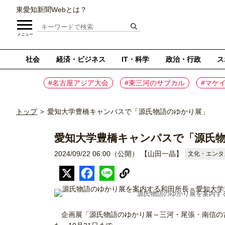
東愛知新聞Webとは？
メニュー
社会
経済・ビジネス
IT・科学
政治・行政
ス
#名古屋アジア大会
#東三河のサブカル
#マケ
トップ
愛知大学豊橋キャンパスで「源氏物語のゆかり展」
>
愛知大学豊橋キャンパスで「源氏
2024/09/22 06:00（公開）
【山田一晶】
文化・エンタ
源氏物語のゆかり展を案内す
企画展「源氏物語のゆかり展～三河・尾張・南信の古