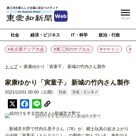
メニュー
社会
経済・ビジネス
IT・科学
政治・行政
ス
#名古屋アジア大会
#東三河のサブカル
#マケイン
#
トップ
家康ゆかり「寅童子」 新城の竹内さん製作
>
家康ゆかり「寅童子」 新城の竹内さん製作
2021/12/01 00:00（公開）
社会
文化・エンタメ
絵付けをする竹内さん=新城市大野で
新城市大野で竹内久美子さん（78）が、郷土玩具の起き上がり
小法師「寅童子（とらどうじ）」の製作に励んでいる。来年のえ