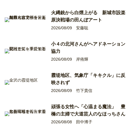
火縄銃から白煙上がる 新城市設楽
原決戦場の田んぼアート
2026/08/09
安藤聡
小４の北河さんがヘアドネーション
協力
2026/08/09
岸侑輝
霞堤地区、気象庁「キキクル」に反
映されず
2026/08/09
竹下貴信
頑張る女性へ「心温まる魔法」 豊
橋の主婦で大道芸人のなほっちさん
2026/08/08
田中博子