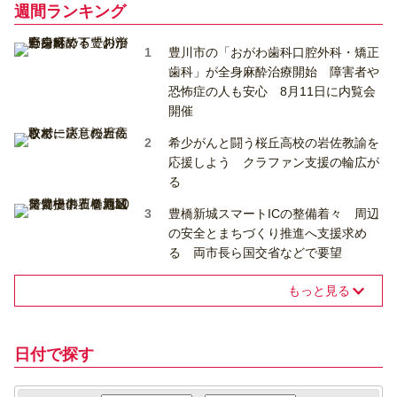
週間ランキング
豊川市の「おがわ歯科口腔外科・矯正
歯科」が全身麻酔治療開始 障害者や
恐怖症の人も安心 8月11日に内覧会
開催
希少がんと闘う桜丘高校の岩佐教諭を
応援しよう クラファン支援の輪広が
る
豊橋新城スマートICの整備着々 周辺
の安全とまちづくり推進へ支援求め
る 両市長ら国交省などで要望
もっと見る
日付で探す