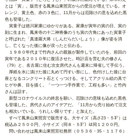
とは「寅」。販売する鳳来山東照宮からの受注が増えている。オ
レンジ、黄土色、赤の３色に、11月からは厄除けの意を込めた黒
色も登場した。
寅童子は徳川家康にゆかりがある。家康が寅年の寅の日、寅の
刻に生まれ、鳳来寺の十二神将像のうち寅の方角にあった寅童子
と呼ばれた「真達羅大将（しんだらだいしょう）」像が姿を消
し、亡くなった後に像が戻ったと伝わる。
１９８０年代まで竹内さんの親族が製作していたのを、前回の
寅年である２０１０年に復活させた。時計店を営む夫の修さん
（79）と、名古屋に住む次女房代さんも週末に帰省して手伝う。
厚紙を水に漬けた後に丸めて円すい形にし、色付けした後に台
座となるコンクリート石とくっつける。そしてアクリル絵の具で
ヒゲや鼻、目を描く。「一つ一つ手作業で、工程も多い」と竹内
さんは話す。
新型コロナウイルスの終息を願い、厄除けの意味も込めた黒色
も登場した。房代さんのアイデアだ。「11月から売り始めて注文
も相次いでいる。うれしい限りです」と加えた。
すべて鳳来山東照宮で販売する。大サイズ（高さ23・５㌢）は
税込み２５００円、小サイズ（同８・５㌢）は同１２００円。
問い合わせは鳳来山東照宮社務所（０５３６・35・１１７６）