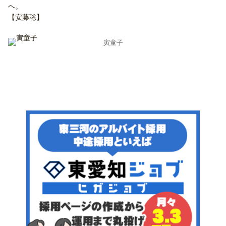
へ。
【安藤聡】
寅童子