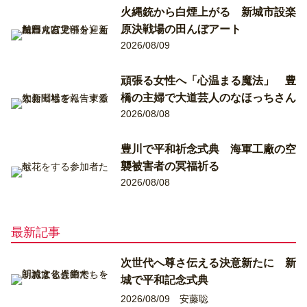
火縄銃から白煙上がる 新城市設楽
原決戦場の田んぼアート
2026/08/09
頑張る女性へ「心温まる魔法」 豊
橋の主婦で大道芸人のなほっちさん
2026/08/08
豊川で平和祈念式典 海軍工廠の空
襲被害者の冥福祈る
2026/08/08
最新記事
次世代へ尊さ伝える決意新たに 新
城で平和記念式典
2026/08/09
安藤聡