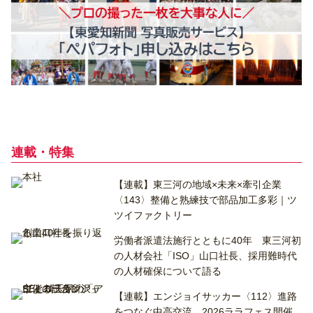
連載・特集
【連載】東三河の地域×未来×牽引企業
〈143〉整備と熟練技で部品加工多彩｜ツ
ツイファクトリー
労働者派遣法施行とともに40年 東三河初
の人材会社「ISO」山口社長、採用難時代
の人材確保について語る
【連載】エンジョイサッカー〈112〉進路
をつなぐ中高交流 2026ララフェス開催