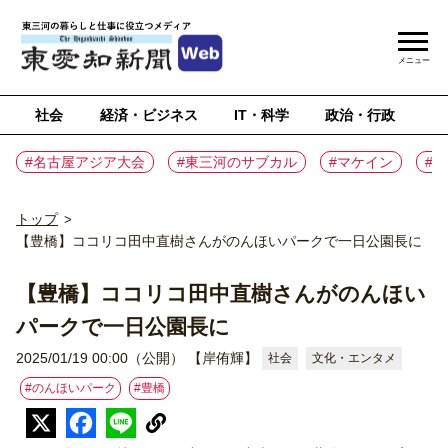
メニュー
社会
経済・ビジネス
IT・科学
政治・行政
ス
#名古屋アジア大会
#東三河のサブカル
#マケイン
#
トップ
>
【豊橋】ココリコ田中直樹さんがのんほいパークで一日公園長に
【豊橋】ココリコ田中直樹さんがのんほい
パークで一日公園長に
2025/01/19 00:00（公開）
【岸侑輝】
社会
文化・エンタメ
#のんほいパーク
#豊橋