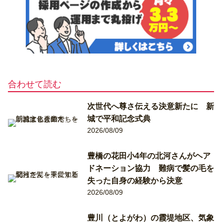
合わせて読む
次世代へ尊さ伝える決意新たに 新
城で平和記念式典
2026/08/09
豊橋の花田小4年の北河さんがヘア
ドネーション協力 難病で髪の毛を
失った自身の経験から決意
2026/08/09
豊川（とよがわ）の霞堤地区、気象