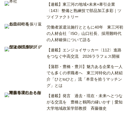
【連載】東三河の地域×未来×牽引企業
〈143〉整備と熟練技で部品加工多彩｜ツ
ツイファクトリー
労働者派遣法施行とともに40年 東三河初
の人材会社「ISO」山口社長、採用難時代
の人材確保について語る
【連載】エンジョイサッカー〈112〉進路
をつなぐ中高交流 2026ララフェス開催
【蒲郡・豊橋・豊川】魅力ある企業を一人
でも多くの求職者へ 東三河特化の人材紹
介「ひとtoひと」流「本音を拾うマッチン
グ」とは
【連載】発言 過去・現在・未来へとつな
がる交流を 豊橋と鶴岡の縁いかす｜愛知
大学地域政策学部教授 斉藤徹史