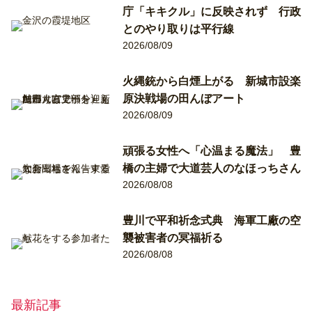
庁「キキクル」に反映されず 行政
とのやり取りは平行線
2026/08/09
火縄銃から白煙上がる 新城市設楽
原決戦場の田んぼアート
2026/08/09
頑張る女性へ「心温まる魔法」 豊
橋の主婦で大道芸人のなほっちさん
2026/08/08
豊川で平和祈念式典 海軍工廠の空
襲被害者の冥福祈る
2026/08/08
最新記事