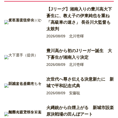
【Jリーグ】湘南入りの豊川高大下
蒼生に、教え子の伊東純也を重ね
「高級車の速さ」 長谷川大監督も
太鼓判
2026/08/09
北川壱暉
豊川高から初のJリーガー誕生 大
下蒼生が湘南入り決定
2026/08/09
北川壱暉
次世代へ尊さ伝える決意新たに 新
城で平和記念式典
2026/08/09
安藤聡
火縄銃から白煙上がる 新城市設楽
原決戦場の田んぼアート