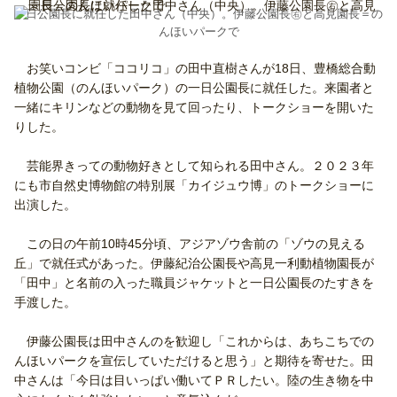
一日公園長に就任した田中さん（中央）。伊藤公園長㊨と高見園長＝の
んほいパークで
お笑いコンビ「ココリコ」の田中直樹さんが18日、豊橋総合動
植物公園（のんほいパーク）の一日公園長に就任した。来園者と
一緒にキリンなどの動物を見て回ったり、トークショーを開いた
りした。
芸能界きっての動物好きとして知られる田中さん。２０２３年
にも市自然史博物館の特別展「カイジュウ博」のトークショーに
出演した。
この日の午前10時45分頃、アジアゾウ舎前の「ゾウの見える
丘」で就任式があった。伊藤紀治公園長や高見一利動植物園長が
「田中」と名前の入った職員ジャケットと一日公園長のたすきを
手渡した。
伊藤公園長は田中さんのを歓迎し「これからは、あちこちでの
んほいパークを宣伝していただけると思う」と期待を寄せた。田
中さんは「今日は目いっぱい働いてＰＲしたい。陸の生き物を中