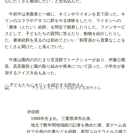
心にたくさん勉強したい」と意気込んだ。
午前中は来園者と一緒に、キリンやライオンを見て回った。キ
リンのユララやアキコに餌をやる体験をしたり、ライオンへの
「屠体（とたい）給餌」を間近で観察したりした。ファンサービ
スとして、子どもたちの質問に答えたり、動物を紹介したりし
た。屠体給餌を見るのは初めてといい「飼育員から貴重なことを
たくさん聞けた」と喜んでいた。
午後は園内の日だまり交流館でトークショーがあり、伊藤公園
長、高見園長と園の取り組みや将来について語った。小学生が参
加するクイズ大会もあった。
子どもたちにキリンを紹介する田中さん
岸侑輝
1988年生まれ。三重県津市出身。
地元で数年間地域紙の記者を務めた後、某ゲーム会
社で企画の仕事などを経験。新型コロナウイルス禍で