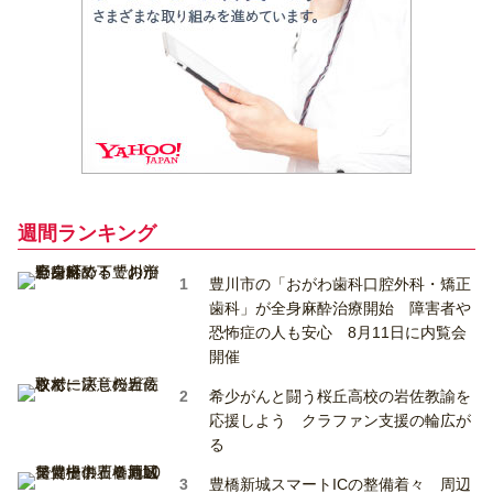
週間ランキング
豊川市の「おがわ歯科口腔外科・矯正
歯科」が全身麻酔治療開始 障害者や
恐怖症の人も安心 8月11日に内覧会
開催
希少がんと闘う桜丘高校の岩佐教諭を
応援しよう クラファン支援の輪広が
る
豊橋新城スマートICの整備着々 周辺