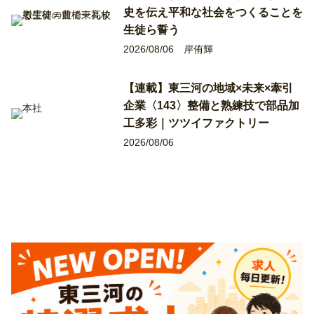
史を伝え平和な社会をつくることを
生徒ら誓う
2026/08/06
岸侑輝
【連載】東三河の地域×未来×牽引
企業〈143〉整備と熟練技で部品加
工多彩｜ツツイファクトリー
2026/08/06