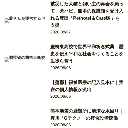
被災した犬猫と飼い主の再会を願っ
て 犬ハピ、熊本の保護猫を受け入
れる豊田「Pethotel＆Care暖」を
支援
2026/08/07
豊橋東高校で世界平和祈念式典 歴
史を伝え平和な社会をつくることを
生徒ら誓う
2026/08/06
【蒲郡】福祉医療の記入見本に｜実
在の個人情報が流出
2026/08/06
熊本地震の避難所に清潔な水回り｜
豊川「Gテクノ」の複合設備稼働
2026/08/06