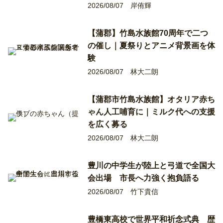
2026/08/07
岸侑輝
【蒲郡】竹島水族館70周年で二つ
の催し｜夏祭りとアニメ背景画を体
験
2026/08/07
林大二朗
【蒲郡市竹島水族館】オタリア赤ち
ゃん人工哺育に｜ミルク代への支援
を広く募る
2026/08/07
林大二朗
豊川の中学生が陸上と弓道で全国大
会出場 市長へ力強く抱負語る
2026/08/07
竹下貴信
豊橋東高校で世界平和祈念式典 歴