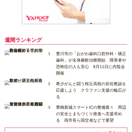
週間ランキング
豊川市の「おがわ歯科口腔外科・矯正
歯科」が全身麻酔治療開始 障害者や
恐怖症の人も安心 8月11日に内覧会
開催
希少がんと闘う桜丘高校の岩佐教諭を
応援しよう クラファン支援の輪広が
る
豊橋新城スマートICの整備着々 周辺
の安全とまちづくり推進へ支援求め
る 両市長ら国交省などで要望