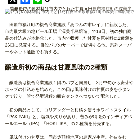
香り付けの原材料は市内でとれた甘夏＝田原市福江町の渥美半島醸造で
田原市福江町の複合商業施設「あつみの市レイ」に新設した、
市内最大級の地ビール工場「渥美半島醸造」で18日、初の独自商
品の仕込みが本格化した。市内で収穫した甘夏を原材料に2種類を
26日に発売する。併設パブのサーバーで提供する他、系列スーパ
ーやネット通販でも買える。
醸造所初の商品は甘夏風味の2種類
醸造所は複合商業施設１階のパブと同居し、3月中旬から麦芽や
ホップの仕込みを始めた。この日は風味付けの甘夏の皮を小タン
クで絞り、管で発酵過程の醸造タンクへつないで配合した。
初の商品として、コリアンダーと柑橘を使うホワイトスタイル
「PAKIPAKI」と、塩気や濁りがあり、苦みが特徴のインディアペ
ールエール（IPA）「HOKITIKA」の２種類を発売する。
風味付けの甘夏は、同市赤羽根地区の農家が生産。外皮をむ