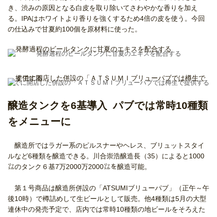
き、渋みの原因となる白皮を取り除いてさわやかな香りを加え
る。IPAはホワイトより香りを強くするため4倍の皮を使う。今回
の仕込みで甘夏約100個を原材料に使った。
発酵過程のビールタンクに甘夏のエキスを配合する
すでに開店した併設の「ＡＴＳＵＭＩブリューパブでは樽生で提供する
醸造タンクを6基導入 パブでは常時10種類
をメニューに
醸造所ではラガー系のピルスナーやヘレス、ブリュットスタイ
ルなど6種類を醸造できる。川合崇浩醸造長（35）によると1000
㍑のタンク６基7万2000万2000㍑を醸造可能。
第１号商品は醸造所併設の「ATSUMIブリューパブ」（正午～午
後10時）で樽詰めして生ビールとして販売。他4種類は5月の大型
連休中の発売予定で、店内では常時10種類の地ビールをそろえた