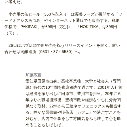
い考えだ。
小売用の缶ビール（350㍉㍑入り）は渥美フーズが展開する「フ
ードオアシスあつみ」やインターネット通販でも販売する。税別
価格で「PAKIPAKI」が698円（税別）、「HOKITIKA」は898円
（同）。
26日はパブ店頭で新発売を祝うリリースイベントを開く。問い
合わせは同醸造所（0531・37・5530）へ。
加藤広宣
愛知県田原市出身。高校卒業後、大学と社会人（専門
紙）時代の10年間を東京都内で過ごす。2001年入社後
は経済を振り出しに田原市、豊川市を担当。20年に６
年ぶりの職場復帰後、豊橋市政や経済を中心に分野関
係なく取材。22年から三遠ネオフェニックスも担当す
る。静かな図書館や喫茶店（カフェ）で過ごすことを
好むが、店内で仕事をして雰囲気をぶち壊して心を痛
めることもしばしば。