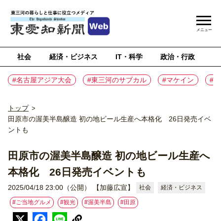
メニュー
社会
経済・ビジネス
IT・科学
政治・行政
ス
#名古屋アジア大会
#東三河のサブカル
#マケイン
#
トップ
>
田原市の渥美半島醸造 初の地ビール生産へ本格化 26日発売イベ
ントも
田原市の渥美半島醸造 初の地ビール生産へ
本格化 26日発売イベントも
2025/04/18 23:00（公開）
【加藤広宣】
社会
経済・ビジネス
#ご当地グルメ
#観光
#渥美半島
#⽥原