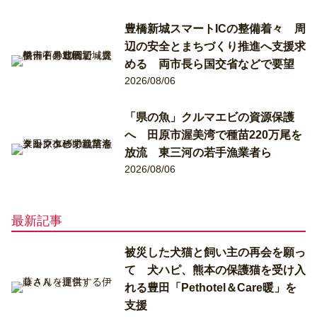
豊橋新城スマートICの整備着々 周
辺の安全とまちづくり推進へ支援求
める 両市長ら国交省などで要望
2026/08/06
「県の魚」クルマエビの資源保護
へ 田原市渥美湾で種苗220万尾を
放流 東三河の若手漁業者ら
2026/08/06
最新記事
被災した犬猫と飼い主の再会を願っ
て 犬ハピ、熊本の保護猫を受け入
れる豊田「Pethotel＆Care暖」を
支援