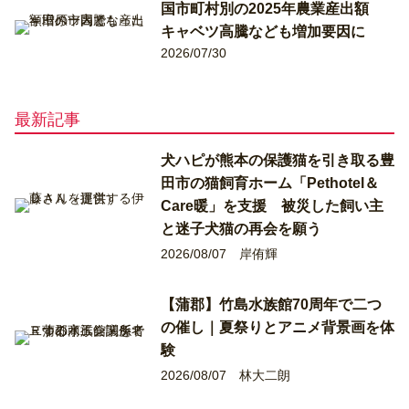
国市町村別の2025年農業産出額
キャベツ高騰なども増加要因に
2026/07/30
最新記事
犬ハピが熊本の保護猫を引き取る豊
田市の猫飼育ホーム「Pethotel＆
Care暖」を支援 被災した飼い主
と迷子犬猫の再会を願う
2026/08/07
岸侑輝
【蒲郡】竹島水族館70周年で二つ
の催し｜夏祭りとアニメ背景画を体
験
2026/08/07
林大二朗