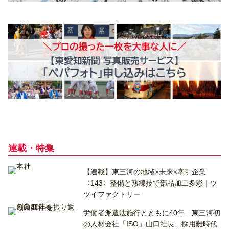
連載・特集
【連載】東三河の地域×未来×牽引企業
〈143〉整備と熟練技で部品加工多彩｜ツ
ツイファクトリー
労働者派遣法施行とともに40年 東三河初
の人材会社「ISO」山口社長、採用難時代