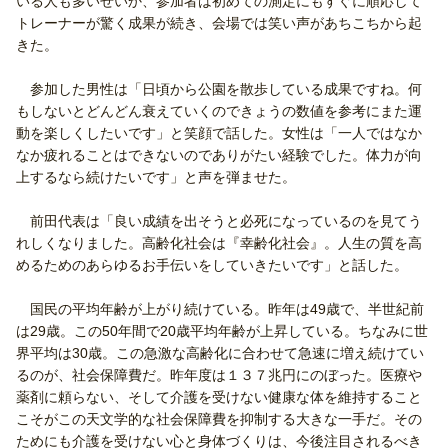
いる人も多いせいか、参加者は初めての測定にもすぐに順応して
トレーナーが驚く成果が続き、会場では笑い声があちこちから起
きた。
参加した男性は「日頃から公園を散歩している成果ですね。何
もしないとどんどん衰えていくのできょうの数値を参考にまた運
動を楽しくしたいです」と笑顔で話した。女性は「一人ではなか
なか疲れることはできないのでありがたい経験でした。体力が向
上するなら続けたいです」と声を弾ませた。
前田代表は「良い成績を出そうと必死になっているのを見てう
れしくなりました。高齢化社会は『幸齢化社会』。人生の質を高
めるためのあらゆるお手伝いをしていきたいです」と話した。
国民の平均年齢が上がり続けている。昨年は49歳で、半世紀前
は29歳。この50年間で20歳平均年齢が上昇している。ちなみに世
界平均は30歳。この急激な高齢化に合わせて急速に増え続けてい
るのが、社会保障費だ。昨年度は１３７兆円にのぼった。医療や
薬剤に頼らない、そして介護を受けない健康な体を維持すること
こそがこの天文学的な社会保障費を抑制する大きな一手だ。その
ためにも介護を受けない心と身体づくりは、今後注目されるべき