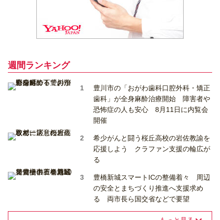
週間ランキング
豊川市の「おがわ歯科口腔外科・矯正
歯科」が全身麻酔治療開始 障害者や
恐怖症の人も安心 8月11日に内覧会
開催
希少がんと闘う桜丘高校の岩佐教諭を
応援しよう クラファン支援の輪広が
る
豊橋新城スマートICの整備着々 周辺
の安全とまちづくり推進へ支援求め
る 両市長ら国交省などで要望