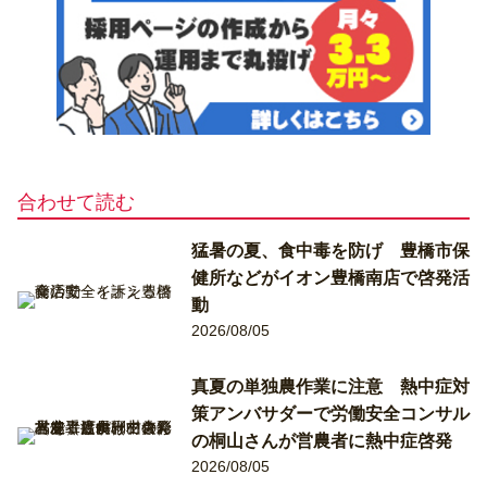
合わせて読む
猛暑の夏、食中毒を防げ 豊橋市保
健所などがイオン豊橋南店で啓発活
動
2026/08/05
真夏の単独農作業に注意 熱中症対
策アンバサダーで労働安全コンサル
の桐山さんが営農者に熱中症啓発
2026/08/05