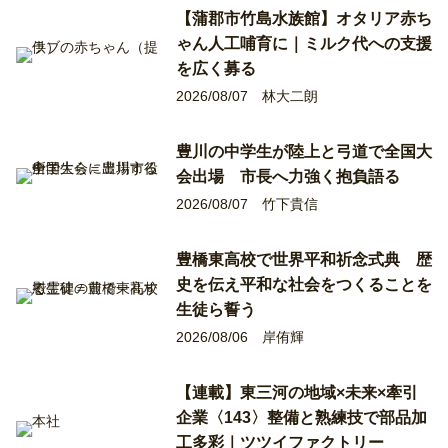
【蒲郡市竹島水族館】オタリア赤ち
ゃん人工哺育に｜ミルク代への支援
を広く募る
2026/08/07
林大二朗
豊川の中学生が陸上と弓道で全国大
会出場 市長へ力強く抱負語る
2026/08/07
竹下貴信
豊橋東高校で世界平和祈念式典 歴
史を伝え平和な社会をつくることを
生徒ら誓う
2026/08/06
岸侑輝
【連載】東三河の地域×未来×牽引
企業〈143〉整備と熟練技で部品加
工多彩｜ツツイファクトリー