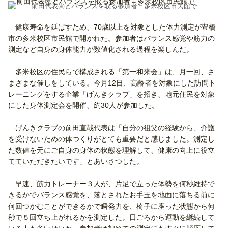
前田代表㊧とバランスを取る参加者＝多米校区市民館で
健康寿命を延ばすため、70歳以上を対象とした体力測定が豊橋
市の多米校区市民館で開かれた。参加者はバランス感覚や筋力の
測定など自身の身体能力が数値化される過程を楽しんだ。
多米校区の住民らで構成される「第一和来会」は、月一回、さ
まざまな催しをしている。今月12日、高齢者を対象にした訪問ト
レーニングをする企業「げんきクラブ」を招き、地元住民を対象
にした身体測定会を開催、約30人が参加した。
げんきクラブの前田直哉代表は「自分の祖父の経験から、介護
を受けないための体つくりがとても重要だと感じました。測定し
た数値を元にご自身の身体の状態を理解して、健康の向上に役立
てていただきたいです」とあいさつした。
早速、筋力トレーナー３人が、片足で立った体勢を何秒維持で
きるかでバランス感覚を、落とされたお手玉を地面に落ちる前に
何回つかむことができるかで瞬発力を、椅子に座った状態から何
秒で５回立ち上がれるかを測定した。日ごろから運動を継続して