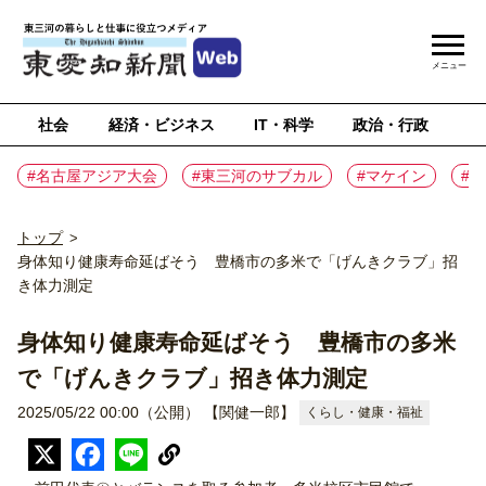
メニュー
社会
経済・ビジネス
IT・科学
政治・行政
ス
#名古屋アジア大会
#東三河のサブカル
#マケイン
#
トップ
>
身体知り健康寿命延ばそう 豊橋市の多米で「げんきクラブ」招
き体力測定
身体知り健康寿命延ばそう 豊橋市の多米
で「げんきクラブ」招き体力測定
2025/05/22 00:00（公開）
【関健一郎】
くらし・健康・福祉