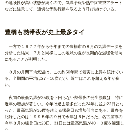
の危険性が高い状態が続くので、気温予報や熱中症警戒アラート
などに注意して、適切な予防行動を取るよう呼び掛けている。
豊橋も熱帯夜が史上最多タイ
一方で１９７７年から今年までの豊橋市の８月の気温データを
分析した結果、７月と同様にこの地域の夏が長期的な温暖化傾向
にあることが判明した。
８月の月間平均気温は、この約50年間で着実に上昇を続けてい
る。全期間の平均は27・16度だが、近年はこれを超える年が多
い。
夜間の最低気温が25度を下回らない熱帯夜の発生頻度は、特に
近年の増加が著しい。今年は過去最多だった24年に並ぶ22日とな
った。最高気温が35度を超える猛暑日も増加傾向にある。最多を
記録したのは１９９５年の９日で今年は６日だった。名古屋市の
今年８月の猛暑日は23日。31日には最高気温が40・０度を観測し
た。