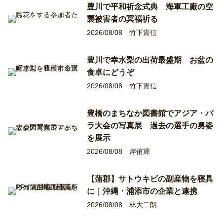
豊川で平和祈念式典 海軍工廠の空
襲被害者の冥福祈る
2026/08/08
竹下貴信
豊川で幸水梨の出荷最盛期 お盆の
食卓にどうぞ
2026/08/08
竹下貴信
豊橋のまちなか図書館でアジア・パ
ラ大会の写真展 過去の選手の勇姿
を展示
2026/08/08
岸侑輝
【蒲郡】サトウキビの副産物を寝具
に｜沖縄・浦添市の企業と連携
2026/08/08
林大二朗