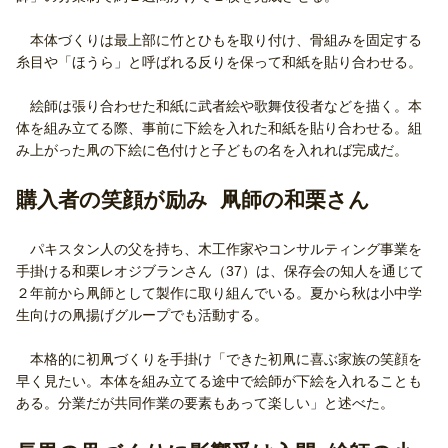
本体づくりは最上部に竹とひもを取り付け、骨組みを固定する
糸目や「ほうら」と呼ばれる反りを保って和紙を貼り合わせる。
絵師は張り合わせた和紙に武者絵や歌舞伎役者などを描く。本
体を組み立てる際、事前に下絵を入れた和紙を貼り合わせる。組
み上がった凧の下絵に色付けと子どもの名を入れれば完成だ。
購入者の笑顔が励み 凧師の和栗さん
パキスタン人の父を持ち、木工作家やコンサルティング事業を
手掛ける和栗レオジブランさん（37）は、保存会の知人を通じて
２年前から凧師として製作に取り組んでいる。夏から秋は小中学
生向けの凧揚げグループでも活動する。
本格的に初凧づくりを手掛け「できた初凧に喜ぶ家族の笑顔を
早く見たい。本体を組み立てる途中で絵師が下絵を入れることも
ある。分業だが共同作業の要素もあって楽しい」と述べた。