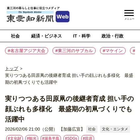
メニュー
社会
経済・ビジネス
IT・科学
政治・行政
ス
#名古屋アジア大会
#東三河のサブカル
#マケイン
#
トップ
>
実りつつある田原凧の後継者育成 担い手の顔ぶれも多様化 最盛
期の初凧づくりでも活躍中
実りつつある田原凧の後継者育成 担い手の
顔ぶれも多様化 最盛期の初凧づくりでも
活躍中
2026/02/06 21:00（公開）
【加藤広宣】
社会
文化・エンタメ
#文化財
#観光
#渥美半島
#SDGs
#⽥原