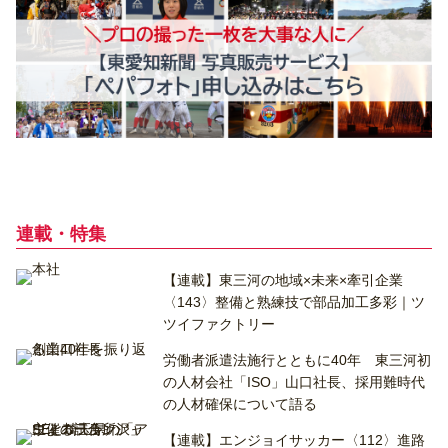
連載・特集
【連載】東三河の地域×未来×牽引企業
〈143〉整備と熟練技で部品加工多彩｜ツ
ツイファクトリー
労働者派遣法施行とともに40年 東三河初
の人材会社「ISO」山口社長、採用難時代
の人材確保について語る
【連載】エンジョイサッカー〈112〉進路