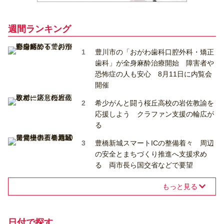
週間ランキング
豊川市の「おがわ歯科口腔外科・矯正
歯科」が全身麻酔治療開始 障害者や
恐怖症の人も安心 8月11日に内覧会
開催
希少がんと闘う桜丘高校の岩佐教諭を
応援しよう クラファン支援の輪広が
る
豊橋新城スマートICの整備着々 周辺
の安全とまちづくり推進へ支援求め
る 両市長ら国交省などで要望
もっと見る
日付で探す