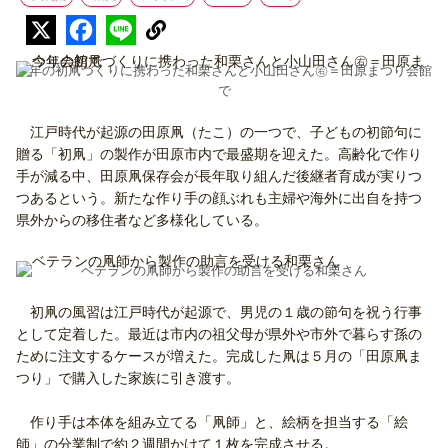
今年の初凧づくりに携わった和栗さんと小山田さん㊨＝田原まつり会館
で
江戸時代が起源の田原凧（たこ）の一つで、子どもの初節句に
贈る「初凧」の製作が田原市内で最盛期を迎えた。高齢化で作り
手が減る中、田原凧保存会が長年取り組んだ後継者育成が実りつ
つあるという。新たな作り手の顔ぶれも主婦や海外に出自を持つ
県外からの移住者など多様化している。
ベテランの凧師から製作の助言を受ける和栗さん
初凧の風習は江戸時代が起源で、男児の１歳の節句を祝う行事
として定着した。最近は市内の祖父母が県外や市外で暮らす孫の
ために注文するケースが増えた。完成した凧は５月の「田原凧ま
つり」で購入した家族に引き渡す。
作り手は本体を組み立てる「凧師」と、絵柄を担当する「絵
師」の分業制で約２週間かけて１枚を完成させる。