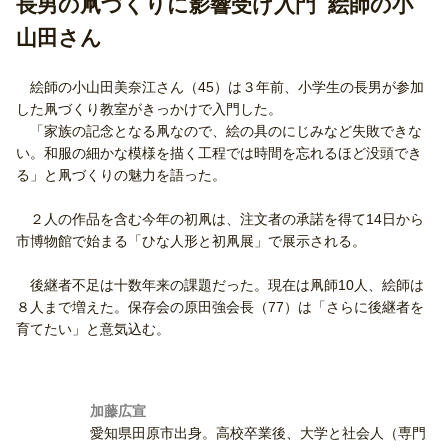
長男の凧づくりに影響受け入門 絵師の小
山田さん
絵師の小山田美奈江さん（45）は３年前、小学生の長男が参加
した凧づくり教室がきっかけで入門した。
「家族の記念となる凧なので、絵の具のにじみなど失敗できな
い。和服の細かな模様を描く工程では時間を忘れるほど没頭でき
る」と凧づくりの魅力を語った。
２人の作品を含む今年の初凧は、注文者の承諾を得て14日から
市博物館で始まる「ひな人形と初凧展」で展示される。
後継者不足は十数年来の課題だった。現在は凧師10人、絵師は
８人まで増えた。保存会の原田強会長（77）は「さらに後継者を
育てたい」と意気込む。
加藤広宣
愛知県田原市出身。高校卒業後、大学と社会人（専門