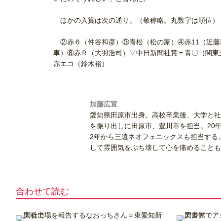
ほかの入賞は次の通り。（敬称略。丸数字は順位）
②赤６（仲谷和彦）③青松（松の家）④赤11（近藤
車）⑧赤Ｒ（大羽浩司）▽中日新聞社賞＝青〇（関東
赤エコ（鈴木裕）
加藤広宣
愛知県田原市出身。高校卒業後、大学と社
を振り出しに田原市、豊川市を担当。20
2年から三遠ネオフェニックスも担当する
して雰囲気をぶち壊して心を痛めることも
合わせて読む