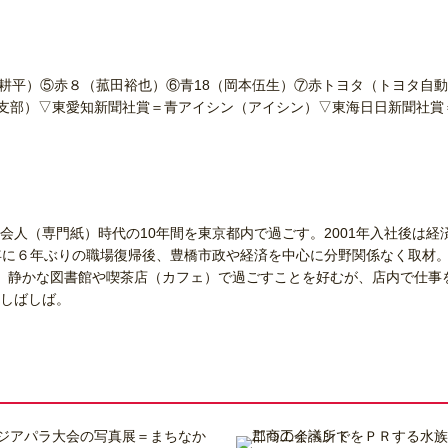
耕平）⑤赤８（菰田裕也）⑥青18（岡本伍生）⑦赤トヨタ（トヨタ自動
支部）▽東愛知新聞社賞＝青アイシン（アイシン）▽東海日日新聞社賞
会人（専門紙）時代の10年間を東京都内で過ごす。2001年入社後は経
年に６年ぶりの職場復帰後、豊橋市政や経済を中心に分野関係なく取材。
。静かな図書館や喫茶店（カフェ）で過ごすことを好むが、店内で仕事
しばしば。