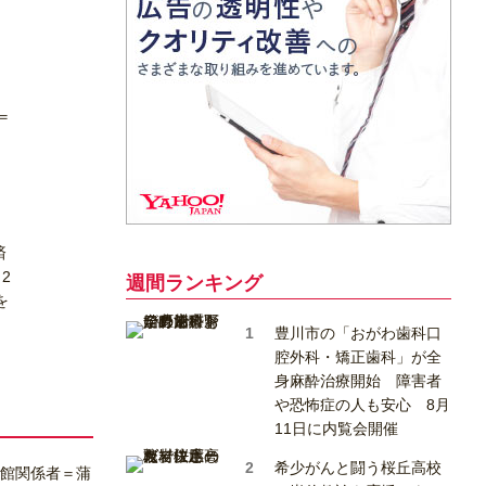
＝
済
2
週間ランキング
を
豊川市の「おがわ歯科口
腔外科・矯正歯科」が全
身麻酔治療開始 障害者
や恐怖症の人も安心 8月
11日に内覧会開催
希少がんと闘う桜丘高校