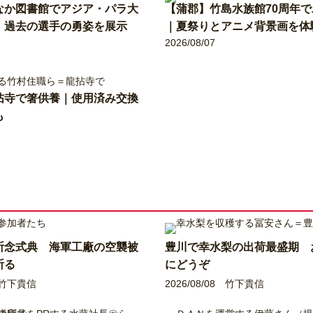
なか図書館でアジア・パラ大
【蒲郡】竹島水族館70周年
 過去の選手の勇姿を展示
｜夏祭りとアニメ背景画を体
2026/08/07
拈寺で箸供養｜使用済み交換
も
祈念式典 海軍工廠の空襲被
豊川で幸水梨の出荷最盛期 
祈る
にどうぞ
竹下貴信
2026/08/08
竹下貴信