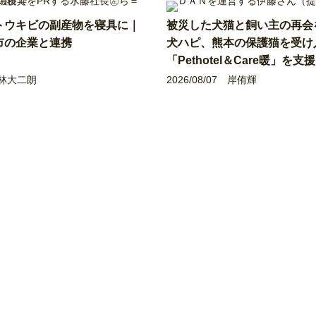
トウキビの副産物を寝具に｜
被災した犬猫と飼い主の再
市の企業と連携
犬ハピ、熊本の保護猫を受け
「Pethotel＆Care暖」を支援
林大二朗
2026/08/07
岸侑輝