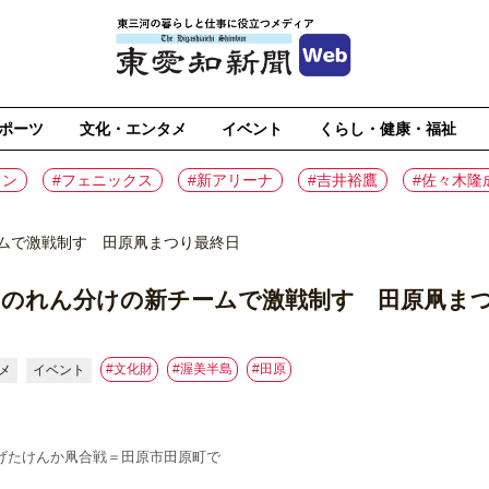
ポーツ
文化・エンタメ
イベント
くらし・健康・福祉
イン
#フェニックス
#新アリーナ
#吉井裕鷹
#佐々木隆
ムで激戦制す 田原凧まつり最終日
 のれん分けの新チームで激戦制す 田原凧ま
#文化財
#渥美半島
#⽥原
メ
イベント
げたけんか凧合戦＝田原市田原町で