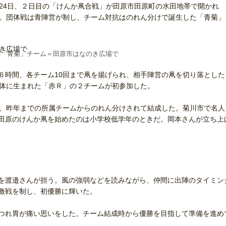
24日、２日目の「けんか凧合戦」が田原市田原町の水田地帯で開かれ
た。団体戦は青陣営が制し、チーム対抗はのれん分けで誕生した「青菊」
の「青菊」チーム＝田原市はなのき広場で
時間、各チーム10回まで凧を揚げられ、相手陣営の凧を切り落とした
母体に生まれた「赤Ｒ」の２チームが初参加した。
、昨年までの所属チームからのれん分けされて結成した。菊川市で名人
田原のけんか凧を始めたのは小学校低学年のときだ。岡本さんが立ち上
を渡邉さんが担う。風の強弱などを読みながら、仲間に出陣のタイミン
激戦を制し、初優勝に輝いた。
つれ胃が痛い思いをした。チーム結成時から優勝を目指して準備を進め