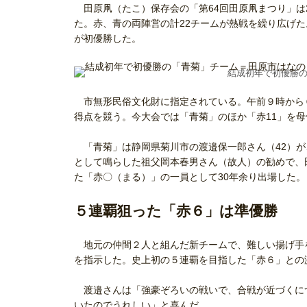
田原凧（たこ）保存会の「第64回田原凧まつり」は
た。赤、青の両陣営の計22チームが熱戦を繰り広げ
が初優勝した。
結成初年で初優勝
市無形民俗文化財に指定されている。午前９時から６
得点を競う。今大会では「青菊」のほか「赤11」を
「青菊」は静岡県菊川市の渡邉保一郎さん（42）が
として鳴らした祖父岡本春男さん（故人）の勧めで、
た「赤〇（まる）」の一員として30年余り出場した。
５連覇狙った「赤６」は準優勝
地元の仲間２人と組んだ新チームで、難しい揚げ手
を指示した。史上初の５連覇を目指した「赤６」との
渡邉さんは「強豪ぞろいの戦いで、合戦が近づくに
いたのでうれしい」と喜んだ。