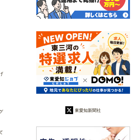
げ
東愛知新聞社
グ
て