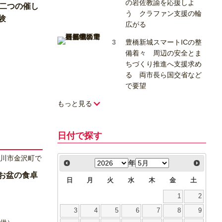
の岩佐教諭を応援しよ
で二つの催し
う クラファン支援の輪
験
広がる
豊橋新城スマートICの整
備着々 周辺の安全とま
ちづくり推進へ支援求め
る 両市長ら国交省など
で要望
もっと見る
日付で探す
年
お盆の食卓
日
月
火
水
木
金
土
1
2
3
4
5
6
7
8
9