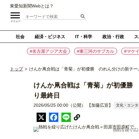
東愛知新聞Webとは？
メニュー
社会
経済・ビジネス
IT・科学
政治・行政
ス
#名古屋アジア大会
#東三河のサブカル
#マケ
トップ
けんか凧合戦は「青菊」が初優勝 のれん分けの新チー
>
けんか凧合戦は「青菊」が初優勝
り最終日
2026/05/25 00:00（公開）
【加藤広宣】
文化・エンタ
熱戦を繰り広